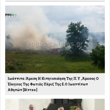
Ιωάννινα :Άμεση Η Κινητοποίηση Της Π.Υ ,άμεσος Ο
Έλεγχος Της Φωτιάς Πέριξ Της Ε.Ο Ιωαννίνων
Αθηνών [βίντεο ]