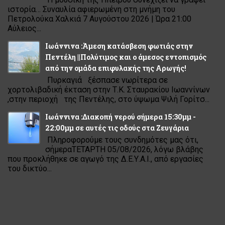
ιστορία… Συναυλία αφιερωμένη στη μνήμη του
Πετρολούκα Χαλκιά 7 Αυγούστου 2026 | Ώρα 21:00
Αύλειος...
Ιωάννινα :Άμεση κατάσβεση φωτιάς στην
Πεντέλη ||Πολύτιμος και ο άμεσος εντοπισμός
από την ομάδα επιφυλακής της Αρωγής!
Πυρκαγιά ξέσπασε νωρίτερα σε
χορτολιβαδική έκταση στην Τ.Κ. Σταυρακίου Ιωαννίνων
,στην περιοχή της Πεντέλης, στο ύψωμα Ψιλή Γορίτσ...
Ιωάννινα :Διακοπή νερού σήμερα 15:30μμ -
22:00μμ σε αυτές τις οδούς στα Ζευγάρια
Πληροφορούμε τους συνδημότες μας ότι,
σήμεραΤΕΤΑΡΤΗ 05/08/2026, λόγω βλάβης
που προκλήθηκε σε αγωγό της Δ.Ε.Υ.Α.Ι., από εργασίες
του δικτύο...