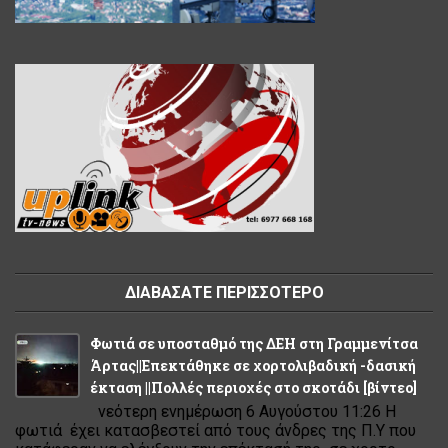
ΔΙΑΒΑΣΑΤΕ ΠΕΡΙΣΣΟΤΕΡΟ
Φωτιά σε υποσταθμό της ΔΕΗ στη Γραμμενίτσα
Άρτας||Επεκτάθηκε σε χορτολιβαδική -δασική
έκταση ||Πολλές περιοχές στο σκοτάδι [βίντεο]
νεότερη ενημέρωση 6 Αυγούστου 11:26 Η
φωτιά έχει κατασβεστεί από τους άνδρες της Π.Υ που