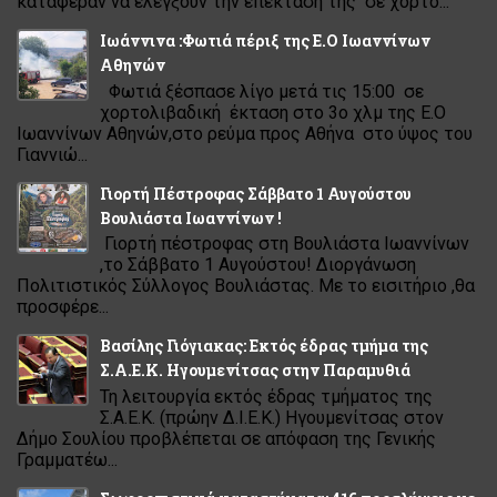
κατάφεραν να ελέγξουν την επέκτασή της σε χορτο...
Ιωάννινα :Φωτιά πέριξ της Ε.Ο Ιωαννίνων
Αθηνών
Φωτιά ξέσπασε λίγο μετά τις 15:00 σε
χορτολιβαδική έκταση στο 3ο χλμ της Ε.Ο
Ιωαννίνων Αθηνών,στο ρεύμα προς Αθήνα στο ύψος του
Γιαννιώ...
Γιορτή Πέστροφας Σάββατο 1 Αυγούστου
Βουλιάστα Ιωαννίνων !
Γιορτή πέστροφας στη Βουλιάστα Ιωαννίνων
,το Σάββατο 1 Αυγούστου! Διοργάνωση
Πολιτιστικός Σύλλογος Βουλιάστας. Με το εισιτήριο ,θα
προσφέρε...
Βασίλης Γιόγιακας: Εκτός έδρας τμήμα της
Σ.Α.Ε.Κ. Ηγουμενίτσας στην Παραμυθιά
Τη λειτουργία εκτός έδρας τμήματος της
Σ.Α.Ε.Κ. (πρώην Δ.Ι.Ε.Κ.) Ηγουμενίτσας στον
Δήμο Σουλίου προβλέπεται σε απόφαση της Γενικής
Γραμματέω...