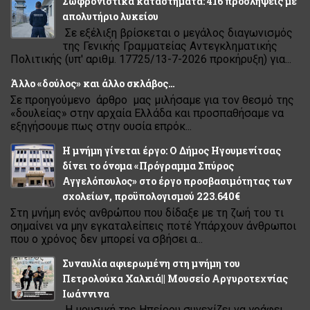
Σωφρονιστικά καταστήματα: 416 προσλήψεις με
απολυτήριο λυκείου
Σε εξέλιξη βρίσκεται ο μεγάλος διαγωνισμός
της Γενικής Γραμματείας Αντεγκληματικής
Πολιτικής (υπ' αριθμ. 17725/13-7-2026 προκήρυξη) για...
Άλλο «δούλος» και άλλο σκλάβος…
Σε προηγούμενο άρθρο μας μιλήσαμε για τον θεσμό της
«δουλείας» στην αρχαία Ελλάδα και προσπαθήσαμε να
εξηγήσουμε πως στην ουσία επρόκ...
Η μνήμη γίνεται έργο: Ο Δήμος Ηγουμενίτσας
δίνει το όνομα «Πρόγραμμα Σπύρος
Αγγελόπουλος» στο έργο προσβασιμότητας των
σχολείων, προϋπολογισμού 223.640€
Στη μνήμη ενός ανθρώπου που δίδαξε με τη ζωή του τι
σημαίνει να μην εγκαταλείπεις ποτέ Υπάρχουν άνθρωποι
που ο χρόνος δεν μπορεί να σβήσει α...
Συναυλία αφιερωμένη στη μνήμη του
Πετρολούκα Χαλκιά|| Μουσείο Αργυροτεχνίας
Ιωάννινα
Η μουσική της Ηπείρου συνεχίζει να γράφει