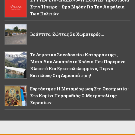
Στην Ήπειρο – Ώρα Μηδέν Για Την Ασφάλεια
Των Πολιτών
Ιωάννινα :Ζώντας Σε Χωματερές...
Το Δημοτικό Ξενοδοχείο «Καταρράκτης»,
Μετά Από Δεκαπέντε Χρόνια Που Παρέμενε
Κλειστό Και Εγκαταλελειμμένο, Περνά
Επιτέλους Στη Δημοπράτηση!
Εορτάστηκε Η Μεταμόρφωση Στη Θεσπρωτία -
Στο Καμίνι Παραμυθιάς Ο Μητροπολίτης
Σεραπίων