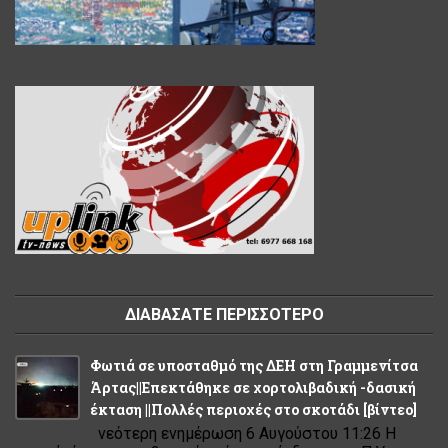
ΔΙΑΒΑΣΑΤΕ ΠΕΡΙΣΣΟΤΕΡΟ
Φωτιά σε υποσταθμό της ΔΕΗ στη Γραμμενίτσα
Άρτας||Επεκτάθηκε σε χορτολιβαδική -δασική
έκταση ||Πολλές περιοχές στο σκοτάδι [βίντεο]
νεότερη ενημέρωση 6 Αυγούστου 11:26 Η