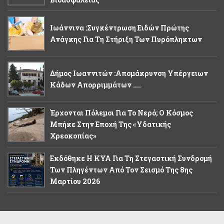
Ιωάννινα :Συγκέντρωση Ειδών Πρώτης
Ανάγκης Για Τη Στήριξη Των Πυρόπληκτων
Δήμος Ιωαννιτών :Απομάκρυνση Υπέργειων
Κάδων Απορριμμάτων ....
Έρχονται Πόλεμοι Για Το Νερό; Ο Κόσμος
Μπήκε Στην Εποχή Της «υδατικής
Χρεοκοπίας»
Εκδόθηκε Η ΚΥΑ Για Τη Στεγαστική Συνδρομή
Των Πληγέντων Από Τον Σεισμό Της 8ης
Μαρτίου 2026