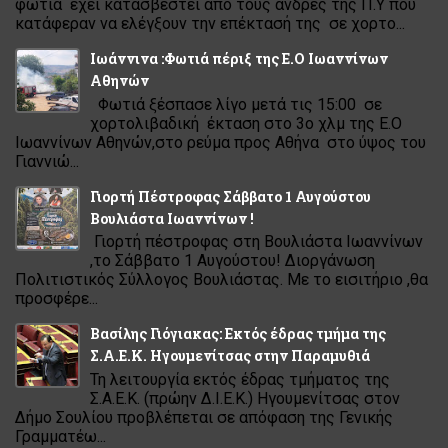
φωτιά έχει κατασβεστεί από τους άνδρες της Π.Υ που
κατάφεραν να ελέγξουν την επέκτασή της σε χορτο...
Ιωάννινα :Φωτιά πέριξ της Ε.Ο Ιωαννίνων
Αθηνών
Φωτιά ξέσπασε λίγο μετά τις 15:00 σε
χορτολιβαδική έκταση στο 3ο χλμ της Ε.Ο
Ιωαννίνων Αθηνών,στο ρεύμα προς Αθήνα στο ύψος του
Γιαννιώ...
Γιορτή Πέστροφας Σάββατο 1 Αυγούστου
Βουλιάστα Ιωαννίνων !
Γιορτή πέστροφας στη Βουλιάστα Ιωαννίνων
,το Σάββατο 1 Αυγούστου! Διοργάνωση
Πολιτιστικός Σύλλογος Βουλιάστας. Με το εισιτήριο ,θα
προσφέρε...
Βασίλης Γιόγιακας: Εκτός έδρας τμήμα της
Σ.Α.Ε.Κ. Ηγουμενίτσας στην Παραμυθιά
Τη λειτουργία εκτός έδρας τμήματος της
Σ.Α.Ε.Κ. (πρώην Δ.Ι.Ε.Κ.) Ηγουμενίτσας στον
Δήμο Σουλίου προβλέπεται σε απόφαση της Γενικής
Γραμματέω...