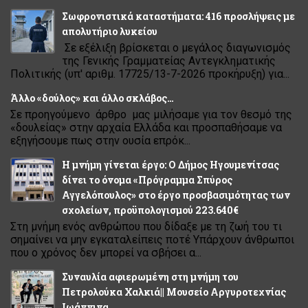
Σωφρονιστικά καταστήματα: 416 προσλήψεις με
απολυτήριο λυκείου
Σε εξέλιξη βρίσκεται ο μεγάλος διαγωνισμός
της Γενικής Γραμματείας Αντεγκληματικής
Πολιτικής (υπ' αριθμ. 17725/13-7-2026 προκήρυξη) για...
Άλλο «δούλος» και άλλο σκλάβος…
Σε προηγούμενο άρθρο μας μιλήσαμε για τον θεσμό της
«δουλείας» στην αρχαία Ελλάδα και προσπαθήσαμε να
εξηγήσουμε πως στην ουσία επρόκ...
Η μνήμη γίνεται έργο: Ο Δήμος Ηγουμενίτσας
δίνει το όνομα «Πρόγραμμα Σπύρος
Αγγελόπουλος» στο έργο προσβασιμότητας των
σχολείων, προϋπολογισμού 223.640€
Στη μνήμη ενός ανθρώπου που δίδαξε με τη ζωή του τι
σημαίνει να μην εγκαταλείπεις ποτέ Υπάρχουν άνθρωποι
που ο χρόνος δεν μπορεί να σβήσει α...
Συναυλία αφιερωμένη στη μνήμη του
Πετρολούκα Χαλκιά|| Μουσείο Αργυροτεχνίας
Ιωάννινα