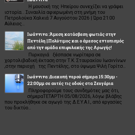
Η μουσική της Ηπείρου συνεχίζει να γράφει
ιστορία… Συναυλία αφιερωμένη στη μνήμη του
Πετρολούκα Χαλκιά 7 Αυγούστου 2026 | Ώρα 21:00
Αύλειος...
Ιωάννινα :Άμεση κατάσβεση φωτιάς στην
Πεντέλη ||Πολύτιμος και ο άμεσος εντοπισμός
από την ομάδα επιφυλακής της Αρωγής!
Πυρκαγιά ξέσπασε νωρίτερα σε
χορτολιβαδική έκταση στην Τ.Κ. Σταυρακίου Ιωαννίνων
,στην περιοχή της Πεντέλης, στο ύψωμα Ψιλή Γορίτσ...
Ιωάννινα :Διακοπή νερού σήμερα 15:30μμ -
22:00μμ σε αυτές τις οδούς στα Ζευγάρια
Πληροφορούμε τους συνδημότες μας ότι,
σήμεραΤΕΤΑΡΤΗ 05/08/2026, λόγω βλάβης
που προκλήθηκε σε αγωγό της Δ.Ε.Υ.Α.Ι., από εργασίες
του δικτύο...