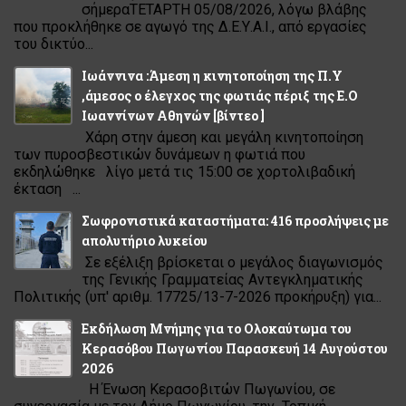
σήμεραΤΕΤΑΡΤΗ 05/08/2026, λόγω βλάβης
που προκλήθηκε σε αγωγό της Δ.Ε.Υ.Α.Ι., από εργασίες
του δικτύο...
Ιωάννινα :Άμεση η κινητοποίηση της Π.Υ
,άμεσος ο έλεγχος της φωτιάς πέριξ της Ε.Ο
Ιωαννίνων Αθηνών [βίντεο ]
Χάρη στην άμεση και μεγάλη κινητοποίηση
των πυροσβεστικών δυνάμεων η φωτιά που
εκδηλώθηκε λίγο μετά τις 15:00 σε χορτολιβαδική
έκταση ...
Σωφρονιστικά καταστήματα: 416 προσλήψεις με
απολυτήριο λυκείου
Σε εξέλιξη βρίσκεται ο μεγάλος διαγωνισμός
της Γενικής Γραμματείας Αντεγκληματικής
Πολιτικής (υπ' αριθμ. 17725/13-7-2026 προκήρυξη) για...
Εκδήλωση Μνήμης για το Ολοκαύτωμα του
Κερασόβου Πωγωνίου Παρασκευή 14 Αυγούστου
2026
Η Ένωση Κερασοβιτών Πωγωνίου, σε