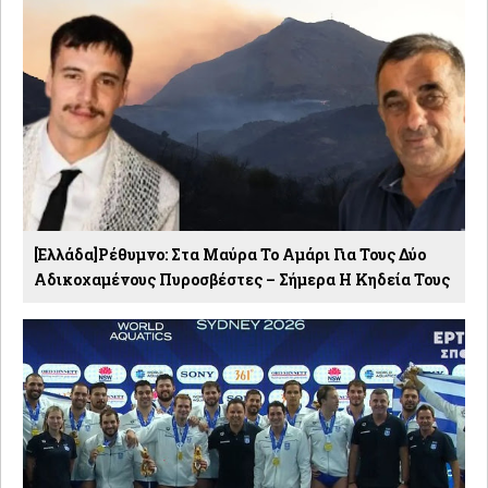
[Ελλάδα]Ρέθυμνο: Στα Μαύρα Το Αμάρι Για Τους Δύο
Αδικοχαμένους Πυροσβέστες – Σήμερα Η Κηδεία Τους