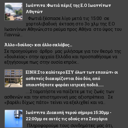
Ιωάννινα :Φωτιά πέριξ της Ε.Ο Ιωαννίνων
Αθηνών
Φωτιά ξέσπασε λίγο μετά τις 15:00 σε
χορτολιβαδική έκταση στο 3ο χλμ της Ε.Ο
Ιωαννίνων Αθηνών,στο ρεύμα προς Αθήνα στο ύψος του
Γιαννιώ...
Άλλο «δούλος» και άλλο σκλάβος…
Σε προηγούμενο άρθρο μας μιλήσαμε για τον θεσμό της
«δουλείας» στην αρχαία Ελλάδα και προσπαθήσαμε να
εξηγήσουμε πως στην ουσία επρόκ...
ΕΙΝΗ:Στο καλύτερο ΕΣΥ όλων των εποχών» οι
ασθενείς διακομίζονται δύο δύο, από
οποιονδήποτε φοράει ιατρική ποδιά.....
.....Σταματήστε να παίζετε με τις ζωές των
ασθενών και την επιστημονική μας αξιοπρέπεια. Σε
«βαρέλι δίχως πάτο» τείνει να εξελιχθεί και να...
Ιωάννινα :Διακοπή νερού σήμερα 15:30μμ -
22:00μμ σε αυτές τις οδούς στα Ζευγάρια
Πληροφορούμε τους συνδημότες μας ότι,