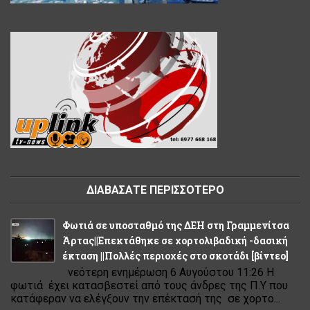
ΔΙΑΒΑΣΑΤΕ ΠΕΡΙΣΣΟΤΕΡΟ
Φωτιά σε υποσταθμό της ΔΕΗ στη Γραμμενίτσα
Άρτας||Επεκτάθηκε σε χορτολιβαδική -δασική
έκταση ||Πολλές περιοχές στο σκοτάδι [βίντεο]
νεότερη ενημέρωση 6 Αυγούστου 11:26 Η
φωτιά έχει κατασβεστεί από τους άνδρες της Π.Υ που
κατάφεραν να ελέγξουν την επέκτασή της σε χορτο...