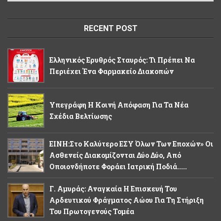
RECENT POST
Ελληνικός Ερυθρός Σταυρός: Τι Πρέπει Να
Περιέχει Ένα Φαρμακείο Διακοπών
Υπεγράφη Η Κοινή Απόφαση Για Τα Νέα
Σχέδια Βελτίωσης
ΕΙΝΗ:Στο Καλύτερο ΕΣΥ Όλων Των Εποχών» Οι
Ασθενείς Διακομίζονται Δύο Δύο, Από
Οποιονδήποτε Φοράει Ιατρική Ποδιά.....
Γ. Αμυράς: Αναγκαία Η Επισκευή Του
Αρδευτικού Φράγματος Αώου Για Τη Στήριξη
Του Πρωτογενούς Τομέα