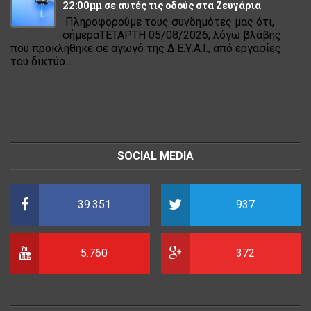
22:00μμ σε αυτές τις οδούς στα Ζευγάρια
Πληροφορούμε τους συνδημότες μας ότι,
σήμεραΤΕΤΑΡΤΗ 05/08/2026, λόγω βλάβης
που προκλήθηκε σε αγωγό της Δ.Ε.Υ.Α.Ι., από εργασίες
του δικτύο...
SOCIAL MEDIA
39.351
937
5.760
372