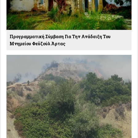
Προγραμματική Σύμβαση Για Την Ανάδειξη Του
Μνημείου Φεϋζούλ Άρτας