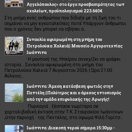
Αγγελόπουλος» στο έργο προσβασιμότητας των
σχολείων, προϋπολογισμού 223.640€
Στη μνήμη ενός ανθρώπου που δίδαξε με τη ζωή του τι
σημαίνει να μην εγκαταλείπεις ποτέ Υπάρχουν άνθρωποι
που ο χρόνος δεν μπορεί να σβήσει α...
Συναυλία αφιερωμένη στη μνήμη του
Πετρολούκα Χαλκιά|| Μουσείο Αργυροτεχνίας
Ιωάννινα
Η μουσική της Ηπείρου συνεχίζει να γράφει
ιστορία… Συναυλία αφιερωμένη στη μνήμη του
Πετρολούκα Χαλκιά 7 Αυγούστου 2026 | Ώρα 21:00
Αύλειος...
Ιωάννινα :Άμεση κατάσβεση φωτιάς στην
Πεντέλη ||Πολύτιμος και ο άμεσος εντοπισμός
από την ομάδα επιφυλακής της Αρωγής!
Πυρκαγιά ξέσπασε νωρίτερα σε
χορτολιβαδική έκταση στην Τ.Κ. Σταυρακίου Ιωαννίνων
,στην περιοχή της Πεντέλης, στο ύψωμα Ψιλή Γορίτσ...
Ιωάννινα :Διακοπή νερού σήμερα 15:30μμ -