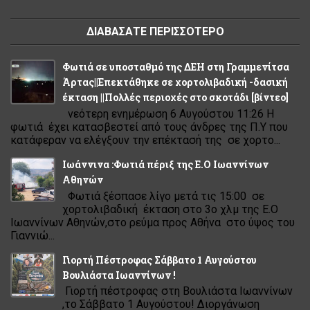
ΔΙΑΒΑΣΑΤΕ ΠΕΡΙΣΣΟΤΕΡΟ
Φωτιά σε υποσταθμό της ΔΕΗ στη Γραμμενίτσα
Άρτας||Επεκτάθηκε σε χορτολιβαδική -δασική
έκταση ||Πολλές περιοχές στο σκοτάδι [βίντεο]
νεότερη ενημέρωση 6 Αυγούστου 11:26 Η
φωτιά έχει κατασβεστεί από τους άνδρες της Π.Υ που
κατάφεραν να ελέγξουν την επέκτασή της σε χορτο...
Ιωάννινα :Φωτιά πέριξ της Ε.Ο Ιωαννίνων
Αθηνών
Φωτιά ξέσπασε λίγο μετά τις 15:00 σε
χορτολιβαδική έκταση στο 3ο χλμ της Ε.Ο
Ιωαννίνων Αθηνών,στο ρεύμα προς Αθήνα στο ύψος του
Γιαννιώ...
Γιορτή Πέστροφας Σάββατο 1 Αυγούστου
Βουλιάστα Ιωαννίνων !
Γιορτή πέστροφας στη Βουλιάστα Ιωαννίνων
,το Σάββατο 1 Αυγούστου! Διοργάνωση