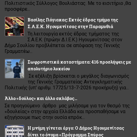
Πολιτιστικός Σύλλογος Βουλιάστας. Με το εισιτήριο ,θα
προσφέρε...
Βασίλης Γιόγιακας: Εκτός έδρας τμήμα της
Σ.Α.Ε.Κ. Ηγουμενίτσας στην Παραμυθιά
Τη λειτουργία εκτός έδρας τμήματος της
Σ.Α.Ε.Κ. (πρώην Δ.Ι.Ε.Κ.) Ηγουμενίτσας στον
Δήμο Σουλίου προβλέπεται σε απόφαση της Γενικής
Γραμματέω...
Σωφρονιστικά καταστήματα: 416 προσλήψεις με
απολυτήριο λυκείου
Σε εξέλιξη βρίσκεται ο μεγάλος διαγωνισμός
της Γενικής Γραμματείας Αντεγκληματικής
Πολιτικής (υπ' αριθμ. 17725/13-7-2026 προκήρυξη) για...
Άλλο «δούλος» και άλλο σκλάβος…
Σε προηγούμενο άρθρο μας μιλήσαμε για τον θεσμό της
«δουλείας» στην αρχαία Ελλάδα και προσπαθήσαμε να
εξηγήσουμε πως στην ουσία επρόκ...
Η μνήμη γίνεται έργο: Ο Δήμος Ηγουμενίτσας
δίνει το όνομα «Πρόγραμμα Σπύρος