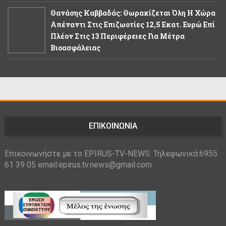
Θανάσης Καββαδάς: Θωρακίζεται Όλη Η Χώρα
Απέναντι Στις Επιζωοτίες 12,5 Εκατ. Ευρώ Επί
Πλέον Στις 13 Περιφέρειες Για Μέτρα
Βιοασφάλειας
ΕΠΙΚΟΙΝΩΝΙΑ
Επικοινωνήστε με το EPIRUS-TV-NEWS: Τηλεφωνικά:6955
61 39 05 email:epirus.tv.news@gmail.com