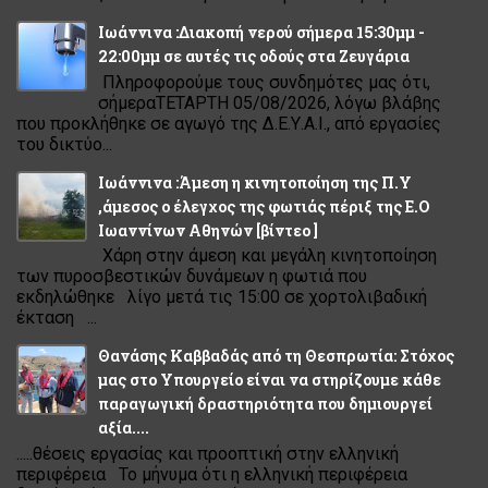
Ιωάννινα :Διακοπή νερού σήμερα 15:30μμ -
22:00μμ σε αυτές τις οδούς στα Ζευγάρια
Πληροφορούμε τους συνδημότες μας ότι,
σήμεραΤΕΤΑΡΤΗ 05/08/2026, λόγω βλάβης
που προκλήθηκε σε αγωγό της Δ.Ε.Υ.Α.Ι., από εργασίες
του δικτύο...
Ιωάννινα :Άμεση η κινητοποίηση της Π.Υ
,άμεσος ο έλεγχος της φωτιάς πέριξ της Ε.Ο
Ιωαννίνων Αθηνών [βίντεο ]
Χάρη στην άμεση και μεγάλη κινητοποίηση
των πυροσβεστικών δυνάμεων η φωτιά που
εκδηλώθηκε λίγο μετά τις 15:00 σε χορτολιβαδική
έκταση ...
Θανάσης Καββαδάς από τη Θεσπρωτία: Στόχος
μας στο Υπουργείο είναι να στηρίζουμε κάθε
παραγωγική δραστηριότητα που δημιουργεί
αξία....
.....θέσεις εργασίας και προοπτική στην ελληνική
περιφέρεια Το μήνυμα ότι η ελληνική περιφέρεια