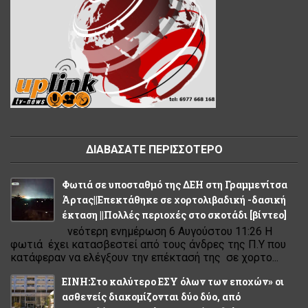
ΔΙΑΒΑΣΑΤΕ ΠΕΡΙΣΣΟΤΕΡΟ
Φωτιά σε υποσταθμό της ΔΕΗ στη Γραμμενίτσα
Άρτας||Επεκτάθηκε σε χορτολιβαδική -δασική
έκταση ||Πολλές περιοχές στο σκοτάδι [βίντεο]
νεότερη ενημέρωση 6 Αυγούστου 11:26 Η
φωτιά έχει κατασβεστεί από τους άνδρες της Π.Υ που
κατάφεραν να ελέγξουν την επέκτασή της σε χορτο...
ΕΙΝΗ:Στο καλύτερο ΕΣΥ όλων των εποχών» οι
ασθενείς διακομίζονται δύο δύο, από