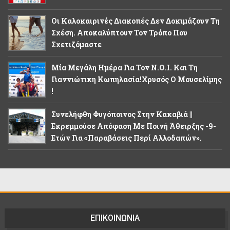
Οι Καλοκαιρινές Διακοπές Δεν Δοκιμάζουν Τη
Σχέση. Αποκαλύπτουν Τον Τρόπο Που
Σχετιζόμαστε
Μία Μεγάλη Ημέρα Για Τον Ν.Ο.Ι. Και Τη
Γιαννιώτικη Κωπηλασία!Χρυσός Ο Μουσελίμης
!
Συνελήφθη Φυγόποινος Στην Κακαβιά ||
Εκρεμμούσε Απόφαση Με Ποινή Άθειρξης -9-
Ετών Για «παραβάσεις Περί Αλλοδαπών».
ΕΠΙΚΟΙΝΩΝΙΑ