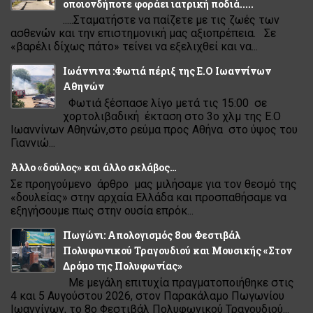
οποιονδήποτε φοράει ιατρική ποδιά.....
.....Σταματήστε να παίζετε με τις ζωές των
ασθενών και την επιστημονική μας αξιοπρέπεια. Σε
«βαρέλι δίχως πάτο» τείνει να εξελιχθεί και να...
Ιωάννινα :Φωτιά πέριξ της Ε.Ο Ιωαννίνων
Αθηνών
Φωτιά ξέσπασε λίγο μετά τις 15:00 σε
χορτολιβαδική έκταση στο 3ο χλμ της Ε.Ο
Ιωαννίνων Αθηνών,στο ρεύμα προς Αθήνα στο ύψος του
Γιαννιώ...
Άλλο «δούλος» και άλλο σκλάβος…
Σε προηγούμενο άρθρο μας μιλήσαμε για τον θεσμό της
«δουλείας» στην αρχαία Ελλάδα και προσπαθήσαμε να
εξηγήσουμε πως στην ουσία επρόκ...
Πωγώνι: Απολογισμός 8ου Φεστιβάλ
Πολυφωνικού Τραγουδιού και Μουσικής «Στον
Δρόμο της Πολυφωνίας»
Με μεγάλη επιτυχία πραγματοποιήθηκε στις
4 και 5 Αυγούστου 2026, στον Παρακάλαμο Πωγωνίου
Ιωαννίνων, το 8ο Φεστιβάλ Πολυφωνικού Τραγουδιού...