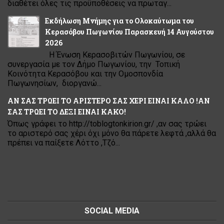
διαθέτει όλες τις προϋποθέσεις να πρωταγ...
Εκδήλωση Μνήμης για το Ολοκαύτωμα του
Κερασόβου Πωγωνίου Παρασκευή 14 Αυγούστου
2026
Η Ένωση Κερασοβιτών Πωγωνίου, σε
συνεργασία με τον Δήμο Πωγωνίου, την Τοπική
Κοινότητα Κερασόβου και την Ομοσπονδία
Πωγωνησίων, διοργανώ...
ΑΝ ΣΑΣ ΤΡΩΕΙ ΤΟ ΑΡΙΣΤΕΡΟ ΣΑΣ ΧΕΡΙ ΕΙΝΑΙ ΚΑΛΟ !ΑΝ
ΣΑΣ ΤΡΩΕΙ ΤΟ ΔΕΞΙ ΕΙΝΑΙ ΚΑΚΟ!
Όπως γράφει το http://toblogtonkirion.gr/ ,αν σας τρώει
το αριστερό σας χέρι όχι μόνο θα πάρετε λεφτά ,αλλά θα
πρέπει να παίξετε Λόττο ,Τζό...
SOCIAL MEDIA