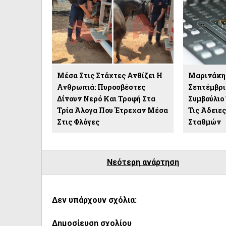
Μέσα Στις Στάχτες Ανθίζει Η
Μαρινάκης
Ανθρωπιά: Πυροσβέστες
Σεπτέμβρι
Δίνουν Νερό Και Τροφή Στα
Συμβούλιο 
Τρία Άλογα Που Έτρεχαν Μέσα
Τις Άδειε
Στις Φλόγες
Σταθμών
Νεότερη ανάρτηση
Δεν υπάρχουν σχόλια:
Δημοσίευση σχολίου