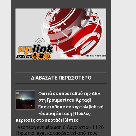
ΔΙΑΒΑΣΑΤΕ ΠΕΡΙΣΣΟΤΕΡΟ
Φωτιά σε υποσταθμό της ΔΕΗ
στη Γραμμενίτσα Άρτας||
Επεκτάθηκε σε χορτολιβαδική
-δασική έκταση ||Πολλές
περιοχές στο σκοτάδι [βίντεο]
νεότερη ενημέρωση 6 Αυγούστου 11:26
Η φωτιά έχει κατασβεστεί από τους