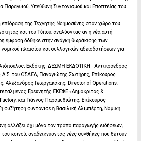
ννα Παραγυιού, Υπεύθυνη Συντονισμού και Εποπτείας του
η επίδραση της Τεχνητής Νοημοσύνης στον χώρο του
νότητας και του Τύπου, αναλύοντας αν η νέα αυτή
τερη έμφαση δόθηκε στην ανάγκη θωράκισης των
νομικού πλαισίου και συλλογικών αδειοδοτήσεων για
 Ηλιόπουλος, Εκδότης, ΔΕΣΜΗ ΕΚΔΟΤΙΚΗ - Αντιπρόεδρος
 Δ.Σ. του ΟΣΔΕΛ, Παναγιώτης Σωτήρης, Επίκουρος
, Αλέξανδρος Γεωργακάκης, Director of Operations,
τεταλμένος Ερευνητής ΕΚΕΦΕ «Δημόκριτος &
actory, και Γιάννος Παραμυθιώτης, Επίκουρος
η συζήτηση συντόνισε η Βασιλική Αλιμπέρτη, Νομική
νη αλλάζει όχι μόνο τον τρόπο παραγωγής ειδήσεων,
 του κοινού, αναδεικνύοντας νέες συνθήκες που θέτουν