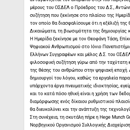
μέρους του ΟΣΔΕΛ ο Πρόεδρος του Δ.Σ., Αντών
συζήτηση που ξεκίνησε στο πλαίσιο της Ημερί
τον οποίο θα διασφαλίσουμε ότι η εξέλιξή της
Δικαιώματα, τη βιωσιμότητα της δημιουργίας 
Η Ημερίδα ξεκίνησε με τον Θεοφάνη Τάση, Επί
Ψηφιακού Ανθρωπισμού στο Ιόνιο Πανεπιστήμι
Ελλήνων Συγγραφέων και μέλος Δ.Σ. του ΟΣΔΕΛ,
φιλοσοφική συζήτηση γύρω από την ταχύτατη 
της θέσης του ανθρώπου στην ψηφιακή εποχή. 
δημιουργοί του λόγου, καθώς τα εργαλεία πα
υπάρχοντα έργα πνευματικής ιδιοκτησίας, εγεί
και το κατά πόσο ηθική είναι η χρήση των δεδ
διαμόρφωσης ενός δίκαιου ρυθμιστικού πλαισίο
θα διευκολύνει και την ανάπτυξη της τεχνολογ
Στη συνέχεια, τη σκυτάλη πήρε η Hege Munch G
Νορβηγικού Οργανισμού Συλλογικής Διαχείρι