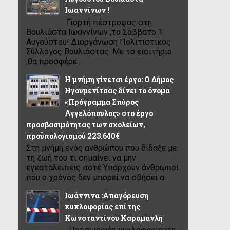
Ιωαννίνων !
Γιορτή πέστροφας στη
Βουλιάστα Ιωαννίνων ,το Σάββατο 1
Αυγούστου! Διοργάνωση Πολιτιστικός
Σύλλογος Βουλιάστας. Με το εισιτήριο
,θα προσφέρε...
Η μνήμη γίνεται έργο: Ο Δήμος
Ηγουμενίτσας δίνει το όνομα
«Πρόγραμμα Σπύρος
Αγγελόπουλος» στο έργο
προσβασιμότητας των σχολείων,
προϋπολογισμού 223.640€
Στη μνήμη ενός ανθρώπου που δίδαξε με
τη ζωή του τι σημαίνει να μην
εγκαταλείπεις ποτέ Υπάρχουν άνθρωποι
που ο χρόνος δεν μπορεί να σβήσει α...
Ιωάννινα :Απαγόρευση
κυκλοφορίας επί της
Κωνσταντίνου Καραμανλή