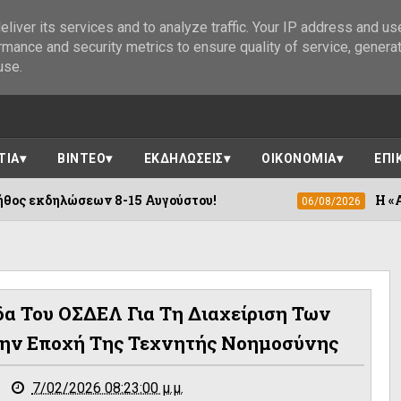
liver its services and to analyze traffic. Your IP address and us
rmance and security metrics to ensure quality of service, genera
use.
ΤΙΑ
ΒΙΝΤΕΟ
ΕΚΔΗΛΩΣΕΙΣ
ΟΙΚΟΝΟΜΙΑ
ΕΠΙ
8-15 Αυγούστου!
Η «Αγιογραφία των Ορ
06/08/2026
α Του ΟΣΔΕΛ Για Τη Διαχείριση Των
ην Εποχή Της Τεχνητής Νοημοσύνης
7/02/2026 08:23:00 μ.μ.