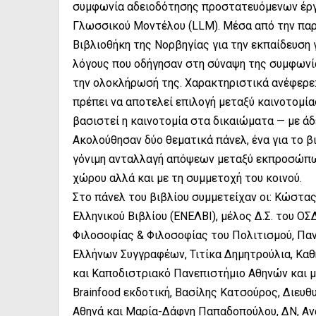
συμφωνία αδειοδότησης προστατευόμενων έργω
Γλωσσικού Μοντέλου (LLM). Μέσα από την παρο
Βιβλιοθήκη της Νορβηγίας για την εκπαίδευση
λόγους που οδήγησαν στη σύναψη της συμφωνία
την ολοκλήρωσή της. Χαρακτηριστικά ανέφερε
πρέπει να αποτελεί επιλογή μεταξύ καινοτομία
βασιστεί η καινοτομία στα δικαιώματα — με άδε
Ακολούθησαν δύο θεματικά πάνελ, ένα για το βι
γόνιμη ανταλλαγή απόψεων μεταξύ εκπροσώπων 
χώρου αλλά και με τη συμμετοχή του κοινού.
Στο πάνελ του βιβλίου συμμετείχαν οι: Κώστα
Ελληνικού Βιβλίου (ΕΝΕΛΒΙ), μέλος Δ.Σ. του Ο
Φιλοσοφίας & Φιλοσοφίας του Πολιτισμού, Πανε
Ελλήνων Συγγραφέων, Τιτίκα Δημητρούλια, Κα
και Καποδιστριακό Πανεπιστήμιο Αθηνών και μ
Brainfood εκδοτική, Βασίλης Κατσούρος, Διευθ
Αθηνά και Μαρία-Δάφνη Παπαδοπούλου, ΔΝ, Αν