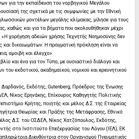
ν για την εκπαίδευση του νορβηγικού Μεγάλου
υσίασή της σχετικά με τις συμφωνίες με την Εθνική
 γλωσσικών μοντέλων μεγάλης κλίμακας, μίλησε για τους
ς, καθώς και για τα βήματα που ακολουθήθηκαν μέχρι
: «Η χορήγηση αδειών χρήσης Τεχνητής Νοημοσύνης δεν
ς και δικαιωμάτων. Η πραγματική πρόκληση είναι να
ια, αμοιβή και έλεγχο».
βλίο και ένα για τον Τύπο, με ουσιαστικό διάλογο και
του εκδοτικού, ακαδημαϊκού, νομικού και ερευνητικού
ς Δαρδανός, Εκδότης, Gutenberg, Πρόεδρος της Ένωσης
ΣΔΕΛ, Νίκος Ερηνάκης, Επίκουρος Καθηγητής Πολιτικής
πιστήμιο Κρήτης, ποιητής και μέλος Δ.Σ. της Εταιρείας
θηγήτρια Θεωρίας και Πράξης της Μετάφρασης, Εθνικό
έλος Δ.Σ. του ΟΣΔΕΛ, Νίκος Χατζόπουλος, Εκδότης,
υντής στο Ινστιτούτο Επεξεργασίας του Λόγου (ΙΕΛ), ΕΚ
απληρώτρια Διευθύντρια στον Οργανισμού Πνευματικής