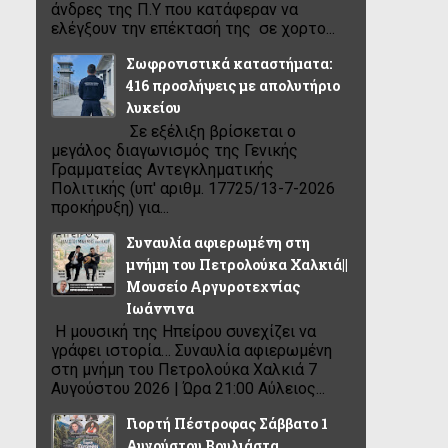
άνδρες της Π.Υ που κατάφεραν να
ελέγξουν την επέκτασή της σε χορτο...
Σωφρονιστικά καταστήματα:
416 προσλήψεις με απολυτήριο
λυκείου
Σε εξέλιξη βρίσκεται ο
μεγάλος διαγωνισμός της Γενικής
Γραμματείας Αντεγκληματικής
Πολιτικής (υπ' αριθμ. 17725/13-7-2026
προκήρυξη) για...
Συναυλία αφιερωμένη στη
μνήμη του Πετρολούκα Χαλκιά||
Μουσείο Αργυροτεχνίας
Ιωάννινα
Η μουσική της Ηπείρου συνεχίζει να
γράφει ιστορία… Συναυλία αφιερωμένη
στη μνήμη του Πετρολούκα Χαλκιά 7
Αυγούστου 2026 | Ώρα 21:00 Αύλειος...
Γιορτή Πέστροφας Σάββατο 1
Αυγούστου Βουλιάστα