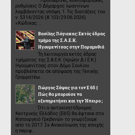
Προσωρινές κυκλοφοριακές
ρυθμίσεις Ο Δήμαρχος Ιωαννίνων
λαμβάνοντας υπόψη: 1. Τις διατάξεις του
ν. 5314/2026 (Α ́103/29.06.2026)
«Κώδικας ...
Βασίλης Γιόγιακας: Εκτός έδρας
τμήμα της Σ.Α.Ε.Κ.
Ηγουμενίτσας στην Παραμυθιά
Τη λειτουργία εκτός έδρας
τμήματος της Σ.Α.Ε.Κ. (πρώην Δ.Ι.Ε.Κ.)
Ηγουμενίτσας στον Δήμο Σουλίου
προβλέπεται σε απόφαση της Γενικής
Γραμματέω...
Γιώργος Ζάψας για τον Ε 65 ||
Πώς θα μπορούσε να
εξυπηρετήσει και την Ήπειρο ;
Ότι ο αυτοκινητόδρομος
Κεντρικής Ελλάδος (Ε65) θα έφτανε στο
Κηπουργειό Γρεβενών το γνωρίζουμε
από το 2017. Σε Ανακοίνωση της εποχής
η περιφ...