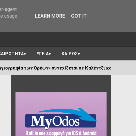
er-agent
te usage
LEARN MORE
GOT IT
ΚΑΙΡΟΤΗΤΑ
ΥΓΕΙΑ
ΚΑΙΡΟΣ
έων» συνεχίζεται σε Καλέντζι και Χουλιαράδες
06