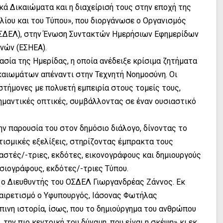
ικά Δικαιώματα και η διαχείρισή τους στην εποχή της
ίου και του Τύπου», που διοργάνωσε ο Οργανισμός
ΟΣΔΕΛ), στην Ένωση Συντακτών Ημερήσιων Εφημερίδων
νών (ΕΣΗΕΑ).
σία της Ημερίδας, η οποία ανέδειξε κρίσιμα ζητήματα
αιωμάτων απέναντι στην Τεχνητή Νοημοσύνη. Οι
στήμονες με πολυετή εμπειρία στους τομείς τους,
ημαντικές οπτικές, συμβάλλοντας σε έναν ουσιαστικό
ν παρουσία του στον δημόσιο διάλογο, δίνοντας το
τισμικές εξελίξεις, στηρίζοντας έμπρακτα τους
αστές/-τριες, εκδότες, εικονογράφους και δημιουργούς
οσιογράφους, εκδότες/-τριες Τύπου.
 ο Διευθυντής του ΟΣΔΕΛ Γιωργανδρέας Ζάννος. Εκ
χαιρετισμό ο Υφυπουργός, Ιάσονας Φωτήλας
ινη ιστορία, ίσως, που το δημιούργημα του ανθρώπου
την πιο κεντρική του δύναμη, που είναι η σκέψη» κι εκ