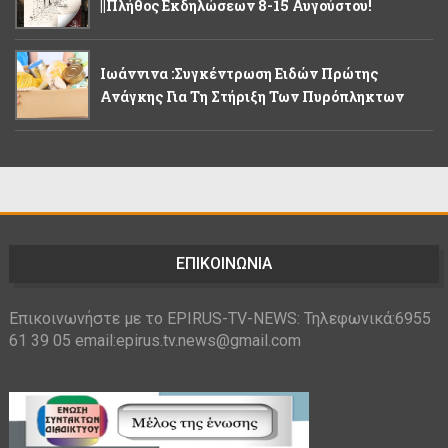
||Πλήθος Εκδηλώσεων 8-15 Αυγούστου!
Ιωάννινα :Συγκέντρωση Ειδών Πρώτης
Ανάγκης Για Τη Στήριξη Των Πυρόπληκτων
ΕΠΙΚΟΙΝΩΝΙΑ
Επικοινωνήστε με το EPIRUS-TV-NEWS: Τηλεφωνικά:6955
61 39 05 email:epirus.tv.news@gmail.com