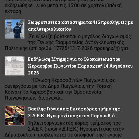
εκδηλώθηκε λίγο μετά τις 15:00 σε χορτολιβαδική
έκταση ...
Σωφρονιστικά καταστήματα: 416 προσλήψεις με
απολυτήριο λυκείου
Σε εξέλιξη βρίσκεται ο μεγάλος διαγωνισμός
της Γενικής Γραμματείας Αντεγκληματικής
Πολιτικής (υπ' αριθμ. 17725/13-7-2026 προκήρυξη) για...
Εκδήλωση Μνήμης για το Ολοκαύτωμα του
Κερασόβου Πωγωνίου Παρασκευή 14 Αυγούστου
2026
Η Ένωση Κερασοβιτών Πωγωνίου, σε
συνεργασία με τον Δήμο Πωγωνίου, την Τοπική
Κοινότητα Κερασόβου και την Ομοσπονδία
Πωγωνησίων, διοργανώ...
Βασίλης Γιόγιακας: Εκτός έδρας τμήμα της
Σ.Α.Ε.Κ. Ηγουμενίτσας στην Παραμυθιά
Τη λειτουργία εκτός έδρας τμήματος της
Σ.Α.Ε.Κ. (πρώην Δ.Ι.Ε.Κ.) Ηγουμενίτσας στον
Δήμο Σουλίου προβλέπεται σε απόφαση της Γενικής