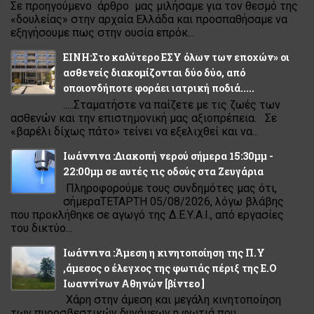
Σε προηγούμενο άρθρο μας μιλήσαμε για τον θεσμό της
«δουλείας» στην αρχαία Ελλάδα και προσπαθήσαμε να
εξηγήσουμε πως στην ουσία επρόκ...
ΕΙΝΗ:Στο καλύτερο ΕΣΥ όλων των εποχών» οι
ασθενείς διακομίζονται δύο δύο, από
οποιονδήποτε φοράει ιατρική ποδιά.....
.....Σταματήστε να παίζετε με τις ζωές των
ασθενών και την επιστημονική μας αξιοπρέπεια. Σε
«βαρέλι δίχως πάτο» τείνει να εξελιχθεί και να...
Ιωάννινα :Διακοπή νερού σήμερα 15:30μμ -
22:00μμ σε αυτές τις οδούς στα Ζευγάρια
Πληροφορούμε τους συνδημότες μας ότι,
σήμεραΤΕΤΑΡΤΗ 05/08/2026, λόγω βλάβης
που προκλήθηκε σε αγωγό της Δ.Ε.Υ.Α.Ι., από εργασίες
του δικτύο...
Ιωάννινα :Άμεση η κινητοποίηση της Π.Υ
,άμεσος ο έλεγχος της φωτιάς πέριξ της Ε.Ο
Ιωαννίνων Αθηνών [βίντεο ]
Χάρη στην άμεση και μεγάλη κινητοποίηση
των πυροσβεστικών δυνάμεων η φωτιά που