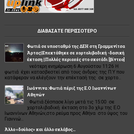
ΔΙΑΒΑΣΑΤΕ ΠΕΡΙΣΣΟΤΕΡΟ
Φωτιά σε υποσταθμό της ΔΕΗ στη Γραμμενίτσα
Άρτας||Επεκτάθηκε σε χορτολιβαδική -δασική
έκταση ||Πολλές περιοχές στο σκοτάδι [βίντεο]
νεότερη ενημέρωση 6 Αυγούστου 11:26 Η
φωτιά έχει κατασβεστεί από τους άνδρες της Π.Υ που
κατάφεραν να ελέγξουν την επέκτασή της σε χορτο...
Ιωάννινα :Φωτιά πέριξ της Ε.Ο Ιωαννίνων
Αθηνών
Φωτιά ξέσπασε λίγο μετά τις 15:00 σε
χορτολιβαδική έκταση στο 3ο χλμ της Ε.Ο
Ιωαννίνων Αθηνών,στο ρεύμα προς Αθήνα στο ύψος του
Γιαννιώ...
Άλλο «δούλος» και άλλο σκλάβος…