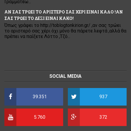
Γραμματέω...
ΑΝ ΣΑΣ ΤΡΩΕΙ ΤΟ ΑΡΙΣΤΕΡΟ ΣΑΣ ΧΕΡΙ ΕΙΝΑΙ ΚΑΛΟ !ΑΝ
ΣΑΣ ΤΡΩΕΙ ΤΟ ΔΕΞΙ ΕΙΝΑΙ ΚΑΚΟ!
Όπως γράφει το http://toblogtonkirion.gr/ ,αν σας τρώει
το αριστερό σας χέρι όχι μόνο θα πάρετε λεφτά ,αλλά θα
πρέπει να παίξετε Λόττο ,Τζό...
SOCIAL MEDIA
39.351
937
5.760
372