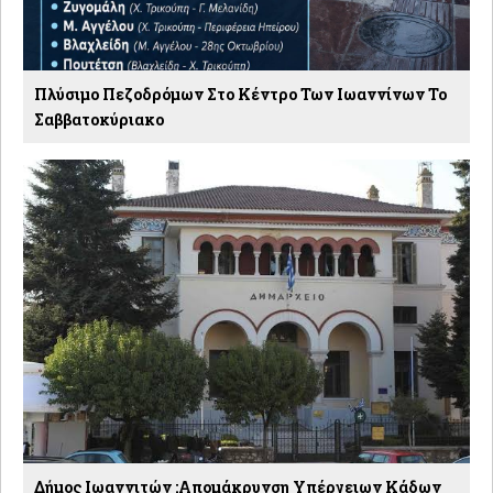
Πλύσιμο Πεζοδρόμων Στο Κέντρο Των Ιωαννίνων Το
Σαββατοκύριακο
Δήμος Ιωαννιτών :Απομάκρυνση Υπέργειων Κάδων