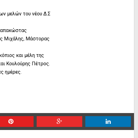
ων μελών του νέου Δ.Σ
 Παπακώστας
ας Μιχάλης, Μάστορας
όπιος και μέλη της
και Κουλούρης Πέτρος.
ες ημέρες.