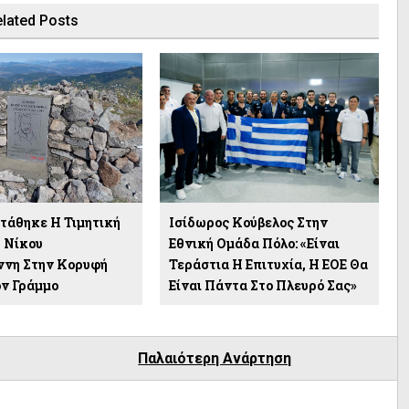
lated Posts
άθηκε Η Τιμητική
Ισίδωρος Κούβελος Στην
 Νίκου
Εθνική Ομάδα Πόλο: «Είναι
ννη Στην Κορυφή
Τεράστια Η Επιτυχία, Η ΕΟΕ Θα
ον Γράμμο
Είναι Πάντα Στο Πλευρό Σας»
Παλαιότερη Ανάρτηση