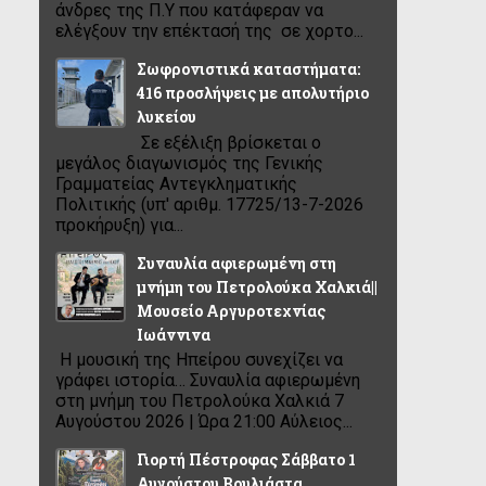
άνδρες της Π.Υ που κατάφεραν να
ελέγξουν την επέκτασή της σε χορτο...
Σωφρονιστικά καταστήματα:
416 προσλήψεις με απολυτήριο
λυκείου
Σε εξέλιξη βρίσκεται ο
μεγάλος διαγωνισμός της Γενικής
Γραμματείας Αντεγκληματικής
Πολιτικής (υπ' αριθμ. 17725/13-7-2026
προκήρυξη) για...
Συναυλία αφιερωμένη στη
μνήμη του Πετρολούκα Χαλκιά||
Μουσείο Αργυροτεχνίας
Ιωάννινα
Η μουσική της Ηπείρου συνεχίζει να
γράφει ιστορία… Συναυλία αφιερωμένη
στη μνήμη του Πετρολούκα Χαλκιά 7
Αυγούστου 2026 | Ώρα 21:00 Αύλειος...
Γιορτή Πέστροφας Σάββατο 1
Αυγούστου Βουλιάστα