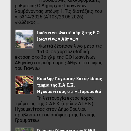
Προσωρινές κυκλοφοριακές
ρυθμίσεις Ο Δήμαρχος Ιωαννίνων
λαμβάνοντας υπόψη: 1. Τις διατάξεις του
ν. 5314/2026 (Α ́103/29.06.2026)
«Κώδικας ...
Ιωάννινα :Φωτιά πέριξ της Ε.Ο
Ιωαννίνων Αθηνών
Φωτιά ξέσπασε λίγο μετά τις
15:00 σε χορτολιβαδική
έκταση στο 3ο χλμ της Ε.Ο Ιωαννίνων
Αθηνών,στο ρεύμα προς Αθήνα στο ύψος
του Γιαννιώ...
Βασίλης Γιόγιακας: Εκτός έδρας
τμήμα της Σ.Α.Ε.Κ.
Ηγουμενίτσας στην Παραμυθιά
Τη λειτουργία εκτός έδρας
τμήματος της Σ.Α.Ε.Κ. (πρώην Δ.Ι.Ε.Κ.)
Ηγουμενίτσας στον Δήμο Σουλίου
προβλέπεται σε απόφαση της Γενικής
Γραμματέω...
Γιώργος Ζάψας για τον Ε 65 ||