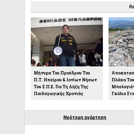
Re
Μήνυμα Του Προέδρου Του
Αποκαταστ
Π.Τ. Ηπείρου & Ιονίων Νήσων
Πλάκα Του
Του Σ.Π.Ε. Για Τη Λήξη Της
Μπελογιά
Παιδαγωγικής Χρονιάς
Γκόλιο Στ
Νεότερη ανάρτηση