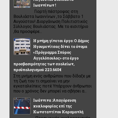
Ιωαννίνων !
Γιορτή πέστροφας στη
Βουλιάστα Ιωαννίνων ,το Σάββατο 1
Αυγούστου! Διοργάνωση Πολιτιστικός
Σύλλογος Βουλιάστας. Με το εισιτήριο
,θα προσφέρε...
Η μνήμη γίνεται έργο: Ο Δήμος
Ηγουμενίτσας δίνει το όνομα
«Πρόγραμμα Σπύρος
Αγγελόπουλος» στο έργο
προσβασιμότητας των σχολείων,
προϋπολογισμού 223.640€
Στη μνήμη ενός ανθρώπου που δίδαξε με
τη ζωή του τι σημαίνει να μην
εγκαταλείπεις ποτέ Υπάρχουν άνθρωποι
που ο χρόνος δεν μπορεί να σβήσει α...
Ιωάννινα :Απαγόρευση
κυκλοφορίας επί της
Κωνσταντίνου Καραμανλή