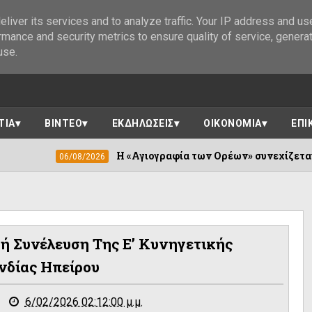
liver its services and to analyze traffic. Your IP address and us
rmance and security metrics to ensure quality of service, genera
use.
ΤΙΑ
ΒΙΝΤΕΟ
ΕΚΔΗΛΩΣΕΙΣ
ΟΙΚΟΝΟΜΙΑ
ΕΠΙ
Η «Αγιογραφία των Ορέων» συνεχίζεται σε Καλέντζ
06/08/2026
ή Συνέλευση Της Ε’ Κυνηγετικής
νδίας Ηπείρου
6/02/2026 02:12:00 μ.μ.