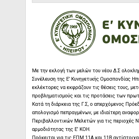
Με την εκλογή των μελών του νέου Δ.Σ ολοκλη
Συνέλευση της Ε’ Κυνηγετικής Ομοσπονδίας Ηπε
εκλέκτορες να εκφράζουν τις θέσεις τους, με
προβληματισμούς και τις προτάσεις των πρω
Κατά τη διάρκεια της Γ.Σ, ο απερχόμενος Πρόε
απολογισμό πεπραγμένων, με ιδιαίτερη αναφορ
Περιβαλλοντικών Μελετών για τις περιοχές N
αρμοδιότητας της Ε’ ΚΟΗ.
Πρόκειται για τις ΕΠΜ 11Α και 11Β αντίστοιχα 