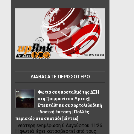
ΔΙΑΒΑΣΑΤΕ ΠΕΡΙΣΣΟΤΕΡΟ
Φωτιά σε υποσταθμό της ΔΕΗ
στη Γραμμενίτσα Άρτας||
Επεκτάθηκε σε χορτολιβαδική
-δασική έκταση ||Πολλές
περιοχές στο σκοτάδι [βίντεο]
νεότερη ενημέρωση 6 Αυγούστου 11:26
Η φωτιά έχει κατασβεστεί από τους