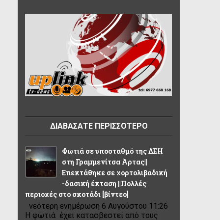
ΔΙΑΒΑΣΑΤΕ ΠΕΡΙΣΣΟΤΕΡΟ
Φωτιά σε υποσταθμό της ΔΕΗ
στη Γραμμενίτσα Άρτας||
Επεκτάθηκε σε χορτολιβαδική
-δασική έκταση ||Πολλές
περιοχές στο σκοτάδι [βίντεο]
νεότερη ενημέρωση 6 Αυγούστου 11:26
Η φωτιά έχει κατασβεστεί από τους