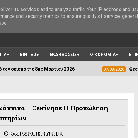
liver its services and to analyze traffic. Your IP address and us
rmance and security metrics to ensure quality of service, genera
use.
ΤΙΑ
ΒΙΝΤΕΟ
ΕΚΔΗΛΩΣΕΙΣ
ΟΙΚΟΝΟΜΙΑ
ΕΠΙ
ς 8ης Μαρτίου 2026
Φεστιβάλ Δωδώνης 
07/08/2026
Ιωάννινα – Ξεκίνησε Η Προπώληση
σιτηρίων
5/31/2026 05:35:00 μ.μ.