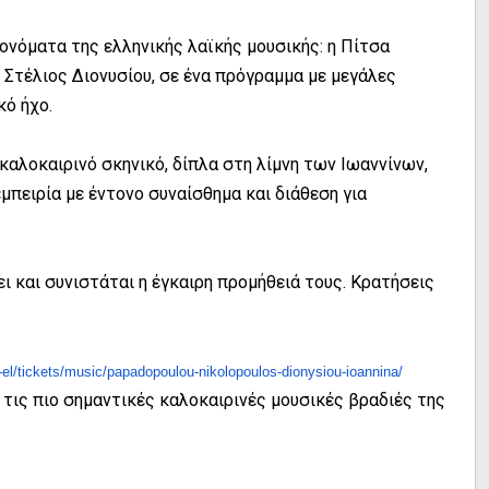
ονόματα της ελληνικής λαϊκής μουσικής: η Πίτσα
Στέλιος Διονυσίου, σε ένα πρόγραμμα με μεγάλες
κό ήχο.
καλοκαιρινό σκηνικό, δίπλα στη λίμνη των Ιωαννίνων,
πειρία με έντονο συναίσθημα και διάθεση για
ι και συνιστάται η έγκαιρη προμήθειά τους. Κρατήσεις
el/tickets/music/
papadopoulou-nikolopoulos-
dionysiou-ioannina/
 τις πιο σημαντικές καλοκαιρινές μουσικές βραδιές της