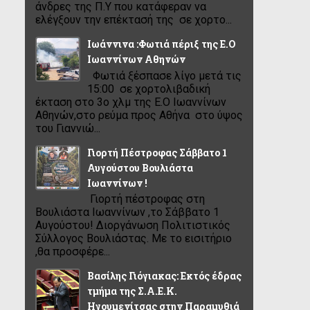
άνδρες της Π.Υ που κατάφεραν να
ελέγξουν την επέκτασή της σε χορτο...
Ιωάννινα :Φωτιά πέριξ της Ε.Ο
Ιωαννίνων Αθηνών
Φωτιά ξέσπασε λίγο μετά τις
15:00 σε χορτολιβαδική
έκταση στο 3ο χλμ της Ε.Ο Ιωαννίνων
Αθηνών,στο ρεύμα προς Αθήνα στο ύψος
του Γιαννιώ...
Γιορτή Πέστροφας Σάββατο 1
Αυγούστου Βουλιάστα
Ιωαννίνων !
Γιορτή πέστροφας στη
Βουλιάστα Ιωαννίνων ,το Σάββατο 1
Αυγούστου! Διοργάνωση Πολιτιστικός
Σύλλογος Βουλιάστας. Με το εισιτήριο
,θα προσφέρε...
Βασίλης Γιόγιακας: Εκτός έδρας
τμήμα της Σ.Α.Ε.Κ.
Ηγουμενίτσας στην Παραμυθιά