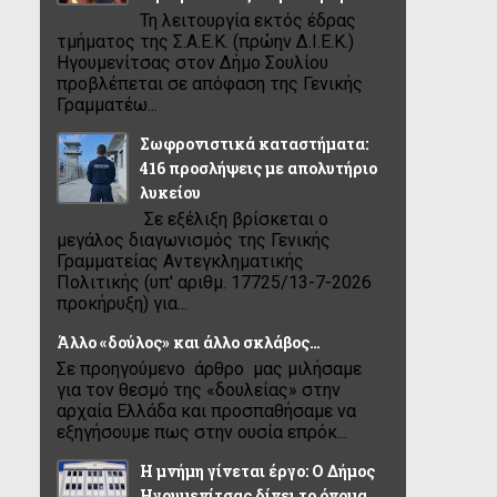
Τη λειτουργία εκτός έδρας
τμήματος της Σ.Α.Ε.Κ. (πρώην Δ.Ι.Ε.Κ.)
Ηγουμενίτσας στον Δήμο Σουλίου
προβλέπεται σε απόφαση της Γενικής
Γραμματέω...
Σωφρονιστικά καταστήματα:
416 προσλήψεις με απολυτήριο
λυκείου
Σε εξέλιξη βρίσκεται ο
μεγάλος διαγωνισμός της Γενικής
Γραμματείας Αντεγκληματικής
Πολιτικής (υπ' αριθμ. 17725/13-7-2026
προκήρυξη) για...
Άλλο «δούλος» και άλλο σκλάβος…
Σε προηγούμενο άρθρο μας μιλήσαμε
για τον θεσμό της «δουλείας» στην
αρχαία Ελλάδα και προσπαθήσαμε να
εξηγήσουμε πως στην ουσία επρόκ...
Η μνήμη γίνεται έργο: Ο Δήμος
Ηγουμενίτσας δίνει το όνομα