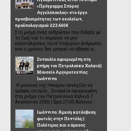
«Πρόγραμμα Σπύρος
Αγγελόπουλος» στο έργο
προσβασιμότητας των σχολείων,
προϋπολογισμού 223.640€
Στη μνήμη ενός ανθρώπου που δίδαξε με
τη ζωή του τι σημαίνει να μην
εγκαταλείπεις ποτέ Υπάρχουν άνθρωποι
που ο χρόνος δεν μπορεί να σβήσει α...
Συναυλία αφιερωμένη στη
μνήμη του Πετρολούκα Χαλκιά||
Μουσείο Αργυροτεχνίας
Ιωάννινα
Η μουσική της Ηπείρου συνεχίζει να
γράφει ιστορία… Συναυλία αφιερωμένη
στη μνήμη του Πετρολούκα Χαλκιά 7
Αυγούστου 2026 | Ώρα 21:00 Αύλειος...
Ιωάννινα :Άμεση κατάσβεση
φωτιάς στην Πεντέλη ||
Πολύτιμος και ο άμεσος