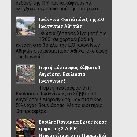
άνδρες της Π.Υ που κατάφεραν να
ελέγξουν την επέκτασή της σε χορτο...
Ιωάννινα :Φωτιά πέριξ της Ε.Ο
Ιωαννίνων Αθηνών
Φωτιά ξέσπασε λίγο μετά τις
15:00 σε χορτολιβαδική
έκταση στο 3ο χλμ της Ε.Ο Ιωαννίνων
Αθηνών,στο ρεύμα προς Αθήνα στο ύψος
του Γιαννιώ...
Γιορτή Πέστροφας Σάββατο 1
Αυγούστου Βουλιάστα
Ιωαννίνων !
Γιορτή πέστροφας στη
Βουλιάστα Ιωαννίνων ,το Σάββατο 1
Αυγούστου! Διοργάνωση Πολιτιστικός
Σύλλογος Βουλιάστας. Με το εισιτήριο
,θα προσφέρε...
Βασίλης Γιόγιακας: Εκτός έδρας
τμήμα της Σ.Α.Ε.Κ.
Ηγουμενίτσας στην Παραμυθιά