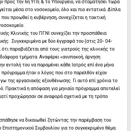
ν προς την 6η ΥΠΕ & το Υπουργείο, να σταματήσει τώρα
είται μέσα στο νοσοκομείο, όλο και πιο εντατικά. Δίπλα
 που προωθεί η κυβέρνηση, συνεχίζεται η τακτική
νοσοκομείο.
γικής Κλινικής του ΠΓΝΙ συνεχίζει την προσπάθεια
ής. Συγκεκριμένα με δύο έγγραφά του (στις 20- 04-
ι ότι παραβιάζεται από τους γιατρούς της κλινικής το
διάφορα τμήματα. Αναφέρει «ανυπακοή, άρνηση
ν εντολή του να παραμένει κάθε Ιατρός επί ένα μήνα
ο πρόγραμμα ήταν ο λόγος που στο παρελθόν είχαν
όγω της εργασιακής εξουθένωσης. Γι αυτό επί χρόνια το
ό. Πρακτικά η απόφαση για μηνιαίο πρόγραμμα αποτελεί
γιατί προχώρησαν σε αναφορά σχετικά με τη τρόπο
ροσπάθησε να δικαιωθεί ζητώντας την παρέμβαση του
ου Επιστημονικού Συμβουλίου για το συγκεκριμένο θέμα.