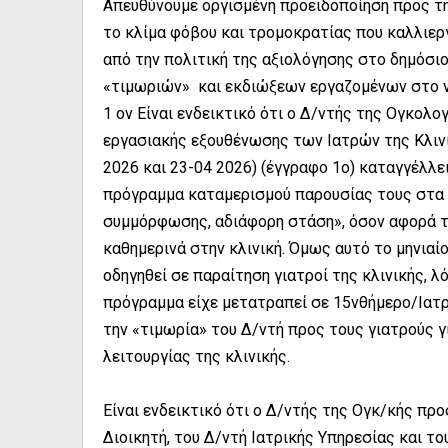
Απευθύνουμε οργισμένη προειδοποίηση προς τη
το κλίμα φόβου και τρομοκρατίας που καλλιεργ
από την πολιτική της αξιολόγησης στο δημόσιο
«τιμωριών» και εκδιώξεων εργαζομένων στο 
1 ον Είναι ενδεικτικό ότι ο Δ/ντής της Ογκολο
εργασιακής εξουθένωσης των Ιατρών της Κλινικ
2026 και 23-04 2026) (έγγραφο 1ο) καταγγέλλε
πρόγραμμα καταμερισμού παρουσίας τους στα 
συμμόρφωσης, αδιάφορη στάση», όσον αφορά τη
καθημερινά στην κλινική. Όμως αυτό το μηνιαί
οδηγηθεί σε παραίτηση γιατροί της κλινικής, λ
πρόγραμμα είχε μετατραπεί σε 15νθήμερο/Ιατρ
την «τιμωρία» του Δ/ντή προς τους γιατρούς 
λειτουργίας της κλινικής.
Είναι ενδεικτικό ότι ο Δ/ντής της Ογκ/κής π
Διοικητή, του Δ/ντή Ιατρικής Υπηρεσίας και τ