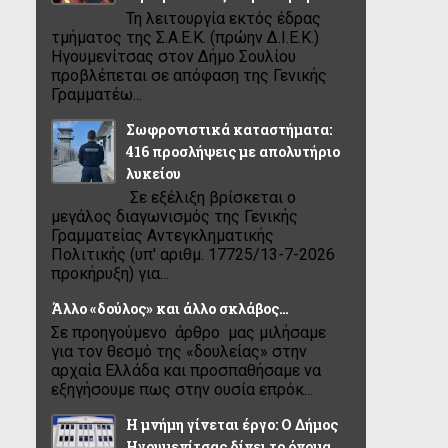
Τη λειτουργία εκτός έδρας
τμήματος της Σ.Α.Ε.Κ. (πρώην Δ.Ι.Ε.Κ.)
Ηγουμενίτσας στον Δήμο Σουλίου
προβλέπεται σε απόφαση της Γενικής
Γραμματέω...
Σωφρονιστικά καταστήματα:
416 προσλήψεις με απολυτήριο
λυκείου
Σε εξέλιξη βρίσκεται ο
μεγάλος διαγωνισμός της Γενικής
Γραμματείας Αντεγκληματικής
Πολιτικής (υπ' αριθμ. 17725/13-7-2026
προκήρυξη) για...
Άλλο «δούλος» και άλλο σκλάβος…
Σε προηγούμενο άρθρο μας μιλήσαμε
για τον θεσμό της «δουλείας» στην
αρχαία Ελλάδα και προσπαθήσαμε να
εξηγήσουμε πως στην ουσία επρόκ...
Η μνήμη γίνεται έργο: Ο Δήμος
Ηγουμενίτσας δίνει το όνομα