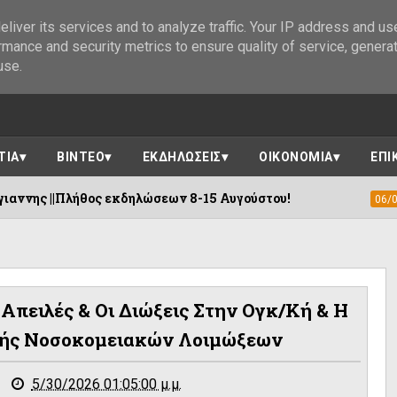
liver its services and to analyze traffic. Your IP address and us
rmance and security metrics to ensure quality of service, genera
use.
ΤΙΑ
ΒΙΝΤΕΟ
ΕΚΔΗΛΩΣΕΙΣ
ΟΙΚΟΝΟΜΙΑ
ΕΠΙ
εκδηλώσεων 8-15 Αυγούστου!
Η «Αγιογρ
06/08/2026
Απειλές & Οι Διώξεις Στην Ογκ/κή & Η
πής Νοσοκομειακών Λοιμώξεων
5/30/2026 01:05:00 μ.μ.