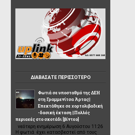
ΔΙΑΒΑΣΑΤΕ ΠΕΡΙΣΣΟΤΕΡΟ
Φωτιά σε υποσταθμό της ΔΕΗ
στη Γραμμενίτσα Άρτας||
Επεκτάθηκε σε χορτολιβαδική
-δασική έκταση ||Πολλές
περιοχές στο σκοτάδι [βίντεο]
νεότερη ενημέρωση 6 Αυγούστου 11:26
Η φωτιά έχει κατασβεστεί από τους