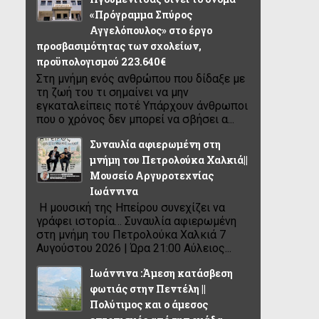
«Πρόγραμμα Σπύρος
Αγγελόπουλος» στο έργο
προσβασιμότητας των σχολείων,
προϋπολογισμού 223.640€
Στη μνήμη ενός ανθρώπου που δίδαξε με
τη ζωή του τι σημαίνει να μην
εγκαταλείπεις ποτέ Υπάρχουν άνθρωποι
που ο χρόνος δεν μπορεί να σβήσει α...
Συναυλία αφιερωμένη στη
μνήμη του Πετρολούκα Χαλκιά||
Μουσείο Αργυροτεχνίας
Ιωάννινα
Η μουσική της Ηπείρου συνεχίζει να
γράφει ιστορία… Συναυλία αφιερωμένη
στη μνήμη του Πετρολούκα Χαλκιά 7
Αυγούστου 2026 | Ώρα 21:00 Αύλειος...
Ιωάννινα :Άμεση κατάσβεση
φωτιάς στην Πεντέλη ||
Πολύτιμος και ο άμεσος