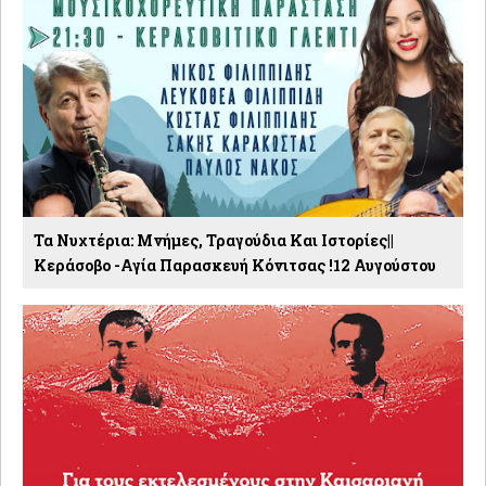
Τα Νυχτέρια: Μνήμες, Τραγούδια Και Ιστορίες||
Κεράσοβο -Αγία Παρασκευή Κόνιτσας !12 Αυγούστου