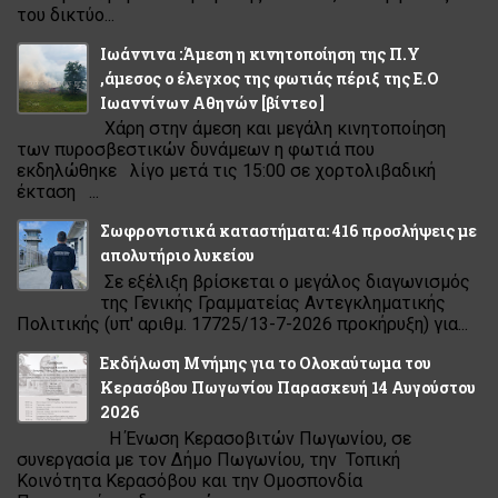
του δικτύο...
Ιωάννινα :Άμεση η κινητοποίηση της Π.Υ
,άμεσος ο έλεγχος της φωτιάς πέριξ της Ε.Ο
Ιωαννίνων Αθηνών [βίντεο ]
Χάρη στην άμεση και μεγάλη κινητοποίηση
των πυροσβεστικών δυνάμεων η φωτιά που
εκδηλώθηκε λίγο μετά τις 15:00 σε χορτολιβαδική
έκταση ...
Σωφρονιστικά καταστήματα: 416 προσλήψεις με
απολυτήριο λυκείου
Σε εξέλιξη βρίσκεται ο μεγάλος διαγωνισμός
της Γενικής Γραμματείας Αντεγκληματικής
Πολιτικής (υπ' αριθμ. 17725/13-7-2026 προκήρυξη) για...
Εκδήλωση Μνήμης για το Ολοκαύτωμα του
Κερασόβου Πωγωνίου Παρασκευή 14 Αυγούστου
2026
Η Ένωση Κερασοβιτών Πωγωνίου, σε
συνεργασία με τον Δήμο Πωγωνίου, την Τοπική
Κοινότητα Κερασόβου και την Ομοσπονδία