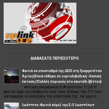
ΔΙΑΒΑΣΑΤΕ ΠΕΡΙΣΣΟΤΕΡΟ
Φωτιά σε υποσταθμό της ΔΕΗ στη Γραμμενίτσα
Άρτας||Επεκτάθηκε σε χορτολιβαδική -δασική
έκταση ||Πολλές περιοχές στο σκοτάδι [βίντεο]
νεότερη ενημέρωση 6 Αυγούστου 11:26 Η
φωτιά έχει κατασβεστεί από τους άνδρες της Π.Υ που
κατάφεραν να ελέγξουν την επέκτασή της σε χορτο...
Ιωάννινα :Φωτιά πέριξ της Ε.Ο Ιωαννίνων