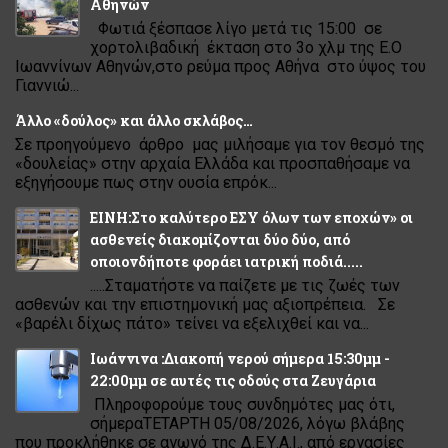
Αθηνών
Φωτιά ξέσπασε λίγο μετά τις 15:00 σε
χορτολιβαδική έκταση στο 3ο χλμ της Ε.Ο
Ιωαννίνων Αθηνών,στο ρεύμα προς Αθήνα στο ύψος του
Γιαννιώ...
Άλλο «δούλος» και άλλο σκλάβος…
Σε προηγούμενο άρθρο μας μιλήσαμε για τον θεσμό της
«δουλείας» στην αρχαία Ελλάδα και προσπαθήσαμε να
εξηγήσουμε πως στην ουσία επρόκ...
ΕΙΝΗ:Στο καλύτερο ΕΣΥ όλων των εποχών» οι
ασθενείς διακομίζονται δύο δύο, από
οποιονδήποτε φοράει ιατρική ποδιά.....
.....Σταματήστε να παίζετε με τις ζωές των
ασθενών και την επιστημονική μας αξιοπρέπεια. Σε
«βαρέλι δίχως πάτο» τείνει να εξελιχθεί και να...
Ιωάννινα :Διακοπή νερού σήμερα 15:30μμ -
22:00μμ σε αυτές τις οδούς στα Ζευγάρια
Πληροφορούμε τους συνδημότες μας ότι,
σήμεραΤΕΤΑΡΤΗ 05/08/2026, λόγω βλάβης
που προκλήθηκε σε αγωγό της Δ.Ε.Υ.Α.Ι., από εργασίες