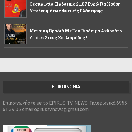
Θεσπρωτία :Πρόστιμο 2.187 Ευρώ Για Καύση
Υπολειμμάτων Φυτικής Βλάστησης
Μουσική Βραδιά Με Τον Γεράσιμο Ανδρεάτο
Απόψε Στους Χουλιαράδες !
ΕΠΙΚΟΙΝΩΝΙΑ
Επικοινωνήστε με το EPIRUS-TV-NEWS: Τηλεφωνικά:6955
61 39 05 email:epirus.tv.news@gmail.com