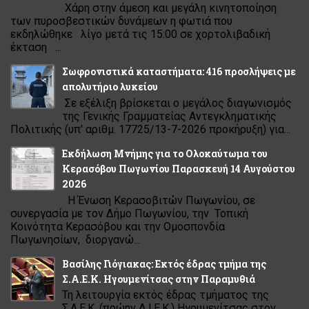
Χάρη στην άμεση και μεγάλη κινητοποίηση
των πυροσβεστικών δυνάμεων η φωτιά που
εκδηλώθηκε λίγο μετά τις 15:00 σε χορτολιβαδική
έκταση ...
Σωφρονιστικά καταστήματα: 416 προσλήψεις με
απολυτήριο λυκείου
Σε εξέλιξη βρίσκεται ο μεγάλος διαγωνισμός
της Γενικής Γραμματείας Αντεγκληματικής
Πολιτικής (υπ' αριθμ. 17725/13-7-2026 προκήρυξη) για...
Εκδήλωση Μνήμης για το Ολοκαύτωμα του
Κερασόβου Πωγωνίου Παρασκευή 14 Αυγούστου
2026
Η Ένωση Κερασοβιτών Πωγωνίου, σε
συνεργασία με τον Δήμο Πωγωνίου, την Τοπική
Κοινότητα Κερασόβου και την Ομοσπονδία
Πωγωνησίων, διοργανώ...
Βασίλης Γιόγιακας: Εκτός έδρας τμήμα της
Σ.Α.Ε.Κ. Ηγουμενίτσας στην Παραμυθιά
Τη λειτουργία εκτός έδρας τμήματος της
Σ.Α.Ε.Κ. (πρώην Δ.Ι.Ε.Κ.) Ηγουμενίτσας στον