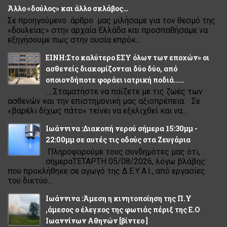
Άλλο «δούλος» και άλλο σκλάβος…
Σε προηγούμενο άρθρο μας μιλήσαμε για τον θεσμό της
«δουλείας» στην αρχαία Ελλάδα και προσπαθήσαμε να
εξηγήσουμε πως στην ουσία επρόκ...
ΕΙΝΗ:Στο καλύτερο ΕΣΥ όλων των εποχών» οι
ασθενείς διακομίζονται δύο δύο, από
οποιονδήποτε φοράει ιατρική ποδιά.....
.....Σταματήστε να παίζετε με τις ζωές των
ασθενών και την επιστημονική μας αξιοπρέπεια. Σε
«βαρέλι δίχως πάτο» τείνει να εξελιχθεί και να...
Ιωάννινα :Διακοπή νερού σήμερα 15:30μμ -
22:00μμ σε αυτές τις οδούς στα Ζευγάρια
Πληροφορούμε τους συνδημότες μας ότι,
σήμεραΤΕΤΑΡΤΗ 05/08/2026, λόγω βλάβης
που προκλήθηκε σε αγωγό της Δ.Ε.Υ.Α.Ι., από εργασίες
του δικτύο...
Ιωάννινα :Άμεση η κινητοποίηση της Π.Υ
,άμεσος ο έλεγχος της φωτιάς πέριξ της Ε.Ο
Ιωαννίνων Αθηνών [βίντεο ]