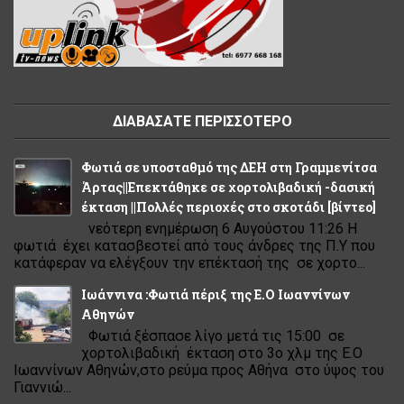
ΔΙΑΒΑΣΑΤΕ ΠΕΡΙΣΣΟΤΕΡΟ
Φωτιά σε υποσταθμό της ΔΕΗ στη Γραμμενίτσα
Άρτας||Επεκτάθηκε σε χορτολιβαδική -δασική
έκταση ||Πολλές περιοχές στο σκοτάδι [βίντεο]
νεότερη ενημέρωση 6 Αυγούστου 11:26 Η
φωτιά έχει κατασβεστεί από τους άνδρες της Π.Υ που
κατάφεραν να ελέγξουν την επέκτασή της σε χορτο...
Ιωάννινα :Φωτιά πέριξ της Ε.Ο Ιωαννίνων
Αθηνών
Φωτιά ξέσπασε λίγο μετά τις 15:00 σε
χορτολιβαδική έκταση στο 3ο χλμ της Ε.Ο
Ιωαννίνων Αθηνών,στο ρεύμα προς Αθήνα στο ύψος του
Γιαννιώ...