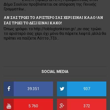
Δήμο Σουλίου προβλέπεται σε απόφαση της Γενικής
Γραμματέω...
ΑΝ ΣΑΣ ΤΡΩΕΙ ΤΟ ΑΡΙΣΤΕΡΟ ΣΑΣ ΧΕΡΙ ΕΙΝΑΙ ΚΑΛΟ !ΑΝ
ΣΑΣ ΤΡΩΕΙ ΤΟ ΔΕΞΙ ΕΙΝΑΙ ΚΑΚΟ!
Όπως γράφει το http://toblogtonkirion.gr/ ,αν σας τρώει
το αριστερό σας χέρι όχι μόνο θα πάρετε λεφτά ,αλλά θα
πρέπει να παίξετε Λόττο ,Τζό...
SOCIAL MEDIA
39.351
937
5.760
372