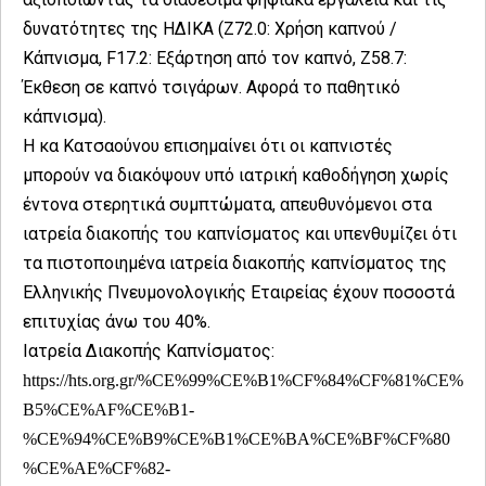
δυνατότητες της ΗΔΙΚΑ (Z72.0: Χρήση καπνού /
Κάπνισμα, F17.2: Εξάρτηση από τον καπνό, Z58.7:
Έκθεση σε καπνό τσιγάρων. Αφορά το παθητικό
κάπνισμα).
Η κα Κατσαούνου επισημαίνει ότι οι καπνιστές
μπορούν να διακόψουν υπό ιατρική καθοδήγηση χωρίς
έντονα στερητικά συμπτώματα, απευθυνόμενοι στα
ιατρεία διακοπής του καπνίσματος και υπενθυμίζει ότι
τα πιστοποιημένα ιατρεία διακοπής καπνίσματος της
Ελληνικής Πνευμονολογικής Εταιρείας έχουν ποσοστά
επιτυχίας άνω του 40%.
Ιατρεία Διακοπής Καπνίσματος:
https://hts.org.gr/%CE%99%CE%B1%CF%84%CF%81%CE%
B5%CE%AF%CE%B1-
%CE%94%CE%B9%CE%B1%CE%BA%CE%BF%CF%80
%CE%AE%CF%82-