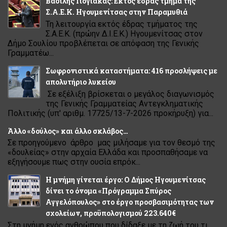
Βασίλης Γιόγιακας: Εκτός έδρας τμήμα της
Σ.Α.Ε.Κ. Ηγουμενίτσας στην Παραμυθιά
Τη λειτουργία εκτός έδρας τμήματος της
Σ.Α.Ε.Κ. (πρώην Δ.Ι.Ε.Κ.) Ηγουμενίτσας στον
Δήμο Σουλίου προβλέπεται σε απόφαση της Γενικής
Γραμματέω...
Σωφρονιστικά καταστήματα: 416 προσλήψεις με
απολυτήριο λυκείου
Σε εξέλιξη βρίσκεται ο μεγάλος διαγωνισμός
της Γενικής Γραμματείας Αντεγκληματικής
Πολιτικής (υπ' αριθμ. 17725/13-7-2026 προκήρυξη) για...
Άλλο «δούλος» και άλλο σκλάβος…
Σε προηγούμενο άρθρο μας μιλήσαμε για τον θεσμό της
«δουλείας» στην αρχαία Ελλάδα και προσπαθήσαμε να
εξηγήσουμε πως στην ουσία επρόκ...
Η μνήμη γίνεται έργο: Ο Δήμος Ηγουμενίτσας
δίνει το όνομα «Πρόγραμμα Σπύρος
Αγγελόπουλος» στο έργο προσβασιμότητας των
σχολείων, προϋπολογισμού 223.640€
Στη μνήμη ενός ανθρώπου που δίδαξε με τη ζωή του τι