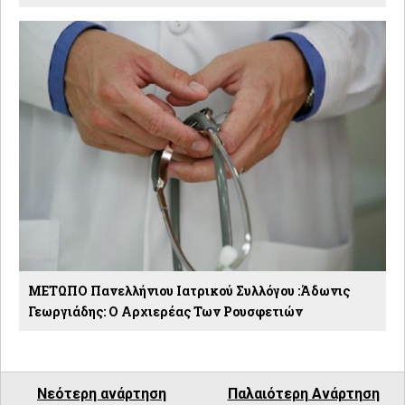
ΜΕΤΩΠΟ Πανελλήνιου Ιατρικού Συλλόγου :Άδωνις
Γεωργιάδης: Ο Αρχιερέας Των Ρουσφετιών
Νεότερη ανάρτηση
Παλαιότερη Ανάρτηση