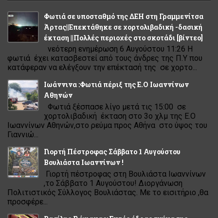
Φωτιά σε υποσταθμό της ΔΕΗ στη Γραμμενίτσα
Άρτας||Επεκτάθηκε σε χορτολιβαδική -δασική
έκταση ||Πολλές περιοχές στο σκοτάδι [βίντεο]
νεότερη ενημέρωση 6 Αυγούστου 11:26 Η
φωτιά έχει κατασβεστεί από τους άνδρες της Π.Υ που
κατάφεραν να ελέγξουν την επέκτασή της σε χορτο...
Ιωάννινα :Φωτιά πέριξ της Ε.Ο Ιωαννίνων
Αθηνών
Φωτιά ξέσπασε λίγο μετά τις 15:00 σε
χορτολιβαδική έκταση στο 3ο χλμ της Ε.Ο
Ιωαννίνων Αθηνών,στο ρεύμα προς Αθήνα στο ύψος του
Γιαννιώ...
Γιορτή Πέστροφας Σάββατο 1 Αυγούστου
Βουλιάστα Ιωαννίνων !
Γιορτή πέστροφας στη Βουλιάστα Ιωαννίνων
,το Σάββατο 1 Αυγούστου! Διοργάνωση
Πολιτιστικός Σύλλογος Βουλιάστας. Με το εισιτήριο ,θα
προσφέρε...