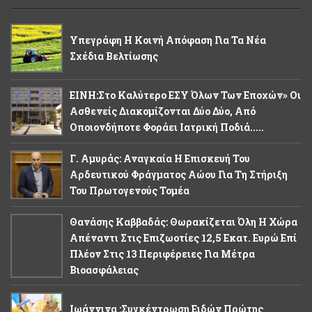
Υπεγράφη Η Κοινή Απόφαση Για Τα Νέα
Σχέδια Βελτίωσης
ΕΙΝΗ:Στο Καλύτερο ΕΣΥ Όλων Των Εποχών» Οι
Ασθενείς Διακομίζονται Δύο Δύο, Από
Οποιονδήποτε Φοράει Ιατρική Ποδιά.....
Γ. Αμυράς: Αναγκαία Η Επισκευή Του
Αρδευτικού Φράγματος Αώου Για Τη Στήριξη
Του Πρωτογενούς Τομέα
Θανάσης Καββαδάς: Θωρακίζεται Όλη Η Χώρα
Απέναντι Στις Επιζωοτίες 12,5 Εκατ. Ευρώ Επί
Πλέον Στις 13 Περιφέρειες Για Μέτρα
Βιοασφάλειας
Ιωάννινα :Συγκέντρωση Ειδών Πρώτης