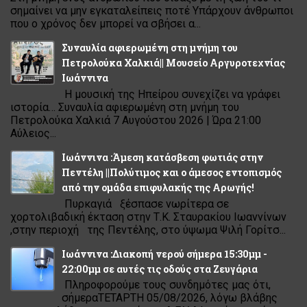
σημαίνει να μην εγκαταλείπεις ποτέ Υπάρχουν άνθρωποι
που ο χρόνος δεν μπορεί να σβήσει α...
Συναυλία αφιερωμένη στη μνήμη του
Πετρολούκα Χαλκιά|| Μουσείο Αργυροτεχνίας
Ιωάννινα
Η μουσική της Ηπείρου συνεχίζει να γράφει
ιστορία… Συναυλία αφιερωμένη στη μνήμη του
Πετρολούκα Χαλκιά 7 Αυγούστου 2026 | Ώρα 21:00
Αύλειος...
Ιωάννινα :Άμεση κατάσβεση φωτιάς στην
Πεντέλη ||Πολύτιμος και ο άμεσος εντοπισμός
από την ομάδα επιφυλακής της Αρωγής!
Πυρκαγιά ξέσπασε νωρίτερα σε
χορτολιβαδική έκταση στην Τ.Κ. Σταυρακίου Ιωαννίνων
,στην περιοχή της Πεντέλης, στο ύψωμα Ψιλή Γορίτσ...
Ιωάννινα :Διακοπή νερού σήμερα 15:30μμ -
22:00μμ σε αυτές τις οδούς στα Ζευγάρια
Πληροφορούμε τους συνδημότες μας ότι,
σήμεραΤΕΤΑΡΤΗ 05/08/2026, λόγω βλάβης