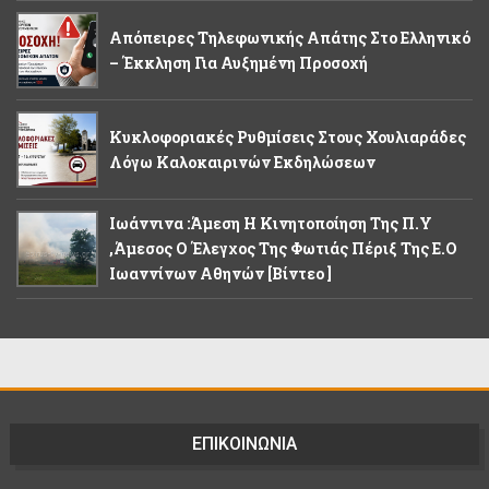
Απόπειρες Τηλεφωνικής Απάτης Στο Ελληνικό
– Έκκληση Για Αυξημένη Προσοχή
Κυκλοφοριακές Ρυθμίσεις Στους Χουλιαράδες
Λόγω Καλοκαιρινών Εκδηλώσεων
Ιωάννινα :Άμεση Η Κινητοποίηση Της Π.Υ
,άμεσος Ο Έλεγχος Της Φωτιάς Πέριξ Της Ε.Ο
Ιωαννίνων Αθηνών [βίντεο ]
ΕΠΙΚΟΙΝΩΝΙΑ