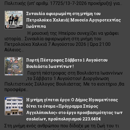
Πολιτικής (υπ' αριθμ. 17725/13-7-2026 προκήρυξη) για...
Συναυλία αφιερωμένη στη μνήμη του
Πετρολούκα Χαλκιά|| Μουσείο Αργυροτεχνίας
Ιωάννινα
Η μουσική της Ηπείρου συνεχίζει να γράφει
ιστορία… Συναυλία αφιερωμένη στη μνήμη του
Πετρολούκα Χαλκιά 7 Αυγούστου 2026 | Ώρα 21:00
Αύλειος...
Γιορτή Πέστροφας Σάββατο 1 Αυγούστου
Βουλιάστα Ιωαννίνων !
Γιορτή πέστροφας στη Βουλιάστα Ιωαννίνων
,το Σάββατο 1 Αυγούστου! Διοργάνωση
Πολιτιστικός Σύλλογος Βουλιάστας. Με το εισιτήριο ,θα
προσφέρε...
Η μνήμη γίνεται έργο: Ο Δήμος Ηγουμενίτσας
δίνει το όνομα «Πρόγραμμα Σπύρος
Αγγελόπουλος» στο έργο προσβασιμότητας των
σχολείων, προϋπολογισμού 223.640€
Στη μνήμη ενός ανθρώπου που δίδαξε με τη ζωή του τι