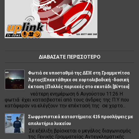
ΔΙΑΒΑΣΑΤΕ ΠΕΡΙΣΣΟΤΕΡΟ
Φωτιά σε υποσταθμό της ΔΕΗ στη Γραμμενίτσα
Άρτας||Επεκτάθηκε σε χορτολιβαδική -δασική
έκταση ||Πολλές περιοχές στο σκοτάδι [βίντεο]
νεότερη ενημέρωση 6 Αυγούστου 11:26 Η
φωτιά έχει κατασβεστεί από τους άνδρες της Π.Υ που
κατάφεραν να ελέγξουν την επέκτασή της σε χορτο...
Σωφρονιστικά καταστήματα: 416 προσλήψεις με
απολυτήριο λυκείου
Σε εξέλιξη βρίσκεται ο μεγάλος διαγωνισμός
της Γενικής Γραμματείας Αντεγκληματικής