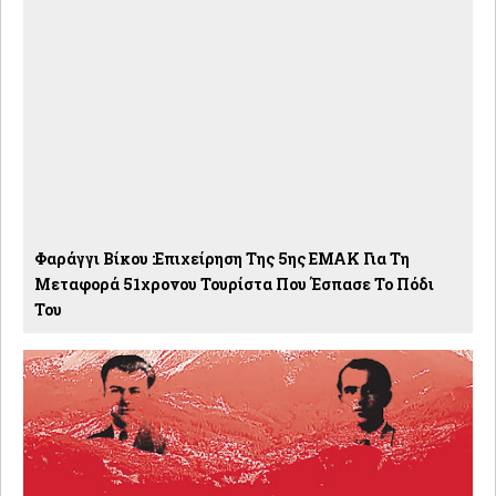
Φαράγγι Βίκου :Επιχείρηση Της 5ης ΕΜΑΚ Για Τη
Μεταφορά 51χρονου Τουρίστα Που Έσπασε Το Πόδι
Του