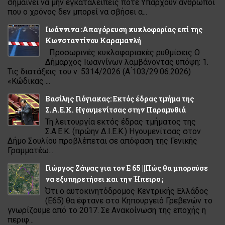
σημαίνει να μην εγκαταλείπεις ποτέ Υπάρχουν άνθρωποι
που ο χρόνος δεν μπορεί να σβήσει α...
Ιωάννινα :Απαγόρευση κυκλοφορίας επί της
Κωνσταντίνου Καραμανλή
Προσωρινές κυκλοφοριακές ρυθμίσεις Ο
Δήμαρχος Ιωαννίνων λαμβάνοντας υπόψη: 1.
Τις διατάξεις του ν. 5314/2026 (Α ́103/29.06.2026)
«Κώδικας ...
Βασίλης Γιόγιακας: Εκτός έδρας τμήμα της
Σ.Α.Ε.Κ. Ηγουμενίτσας στην Παραμυθιά
Τη λειτουργία εκτός έδρας τμήματος της
Σ.Α.Ε.Κ. (πρώην Δ.Ι.Ε.Κ.) Ηγουμενίτσας στον
Δήμο Σουλίου προβλέπεται σε απόφαση της Γενικής
Γραμματέω...
Γιώργος Ζάψας για τον Ε 65 ||Πώς θα μπορούσε
να εξυπηρετήσει και την Ήπειρο ;
Ότι ο αυτοκινητόδρομος Κεντρικής Ελλάδος
(Ε65) θα έφτανε στο Κηπουργειό Γρεβενών το
γνωρίζουμε από το 2017. Σε Ανακοίνωση της εποχής η
περιφ...