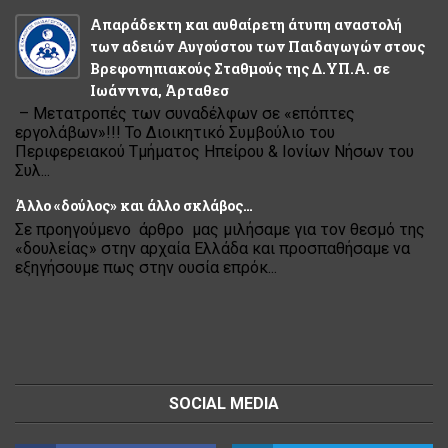
Απαράδεκτη και αυθαίρετη άτυπη αναστολή
των αδειών Αυγούστου των Παιδαγωγών στους
Βρεφονηπιακούς Σταθμούς της Δ.ΥΠ.Α. σε
Ιωάννινα, Άρταθεσ
– Μετατροπές των συναδέλφων σε «επόπτες
εργολάβων»!!! Το Διοικητικό Συμβούλιο του
Περιφερειακού Τμήματος Ηπείρου & Ιονίων Νήσων του
Συλ...
Άλλο «δούλος» και άλλο σκλάβος…
Σε προηγούμενο άρθρο μας μιλήσαμε για τον θεσμό της
«δουλείας» στην αρχαία Ελλάδα και προσπαθήσαμε να
εξηγήσουμε πως στην ουσία επρόκ...
SOCIAL MEDIA