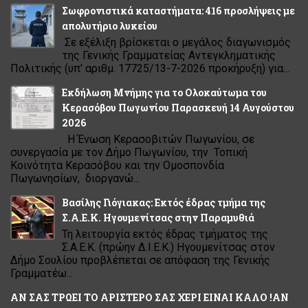
Σωφρονιστικά καταστήματα: 416 προσλήψεις με
απολυτήριο λυκείου
Σε εξέλιξη βρίσκεται ο μεγάλος διαγωνισμός
της Γενικής Γραμματείας Αντεγκληματικής
Πολιτικής (υπ' αριθμ. 17725/13-7-2026 προκήρυξη) για...
Εκδήλωση Μνήμης για το Ολοκαύτωμα του
Κερασόβου Πωγωνίου Παρασκευή 14 Αυγούστου
2026
Η Ένωση Κερασοβιτών Πωγωνίου, σε
συνεργασία με τον Δήμο Πωγωνίου, την Τοπική
Κοινότητα Κερασόβου και την Ομοσπονδία
Πωγωνησίων, διοργανώ...
Βασίλης Γιόγιακας: Εκτός έδρας τμήμα της
Σ.Α.Ε.Κ. Ηγουμενίτσας στην Παραμυθιά
Τη λειτουργία εκτός έδρας τμήματος της
Σ.Α.Ε.Κ. (πρώην Δ.Ι.Ε.Κ.) Ηγουμενίτσας στον
Δήμο Σουλίου προβλέπεται σε απόφαση της Γενικής
Γραμματέω...
ΑΝ ΣΑΣ ΤΡΩΕΙ ΤΟ ΑΡΙΣΤΕΡΟ ΣΑΣ ΧΕΡΙ ΕΙΝΑΙ ΚΑΛΟ !ΑΝ