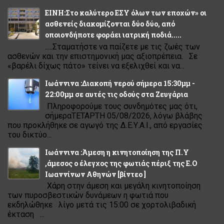
ΕΙΝΗ:Στο καλύτερο ΕΣΥ όλων των εποχών» οι
ασθενείς διακομίζονται δύο δύο, από
οποιονδήποτε φοράει ιατρική ποδιά.....
.....Σταματήστε να παίζετε με τις ζωές των
ασθενών και την επιστημονική μας αξιοπρέπεια. Σε
«βαρέλι δίχως πάτο» τείνει να εξελιχθεί και να...
Ιωάννινα :Διακοπή νερού σήμερα 15:30μμ -
22:00μμ σε αυτές τις οδούς στα Ζευγάρια
Πληροφορούμε τους συνδημότες μας ότι,
σήμεραΤΕΤΑΡΤΗ 05/08/2026, λόγω βλάβης
που προκλήθηκε σε αγωγό της Δ.Ε.Υ.Α.Ι., από εργασίες
του δικτύο...
Ιωάννινα :Άμεση η κινητοποίηση της Π.Υ
,άμεσος ο έλεγχος της φωτιάς πέριξ της Ε.Ο
Ιωαννίνων Αθηνών [βίντεο ]
Χάρη στην άμεση και μεγάλη κινητοποίηση
των πυροσβεστικών δυνάμεων η φωτιά που
εκδηλώθηκε λίγο μετά τις 15:00 σε χορτολιβαδική
έκταση ...