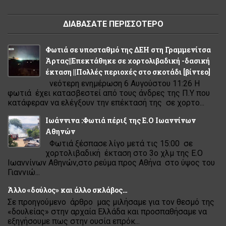
ΔΙΑΒΑΣΑΤΕ ΠΕΡΙΣΣΟΤΕΡΟ
Φωτιά σε υποσταθμό της ΔΕΗ στη Γραμμενίτσα
Άρτας||Επεκτάθηκε σε χορτολιβαδική -δασική
έκταση ||Πολλές περιοχές στο σκοτάδι [βίντεο]
νεότερη ενημέρωση 6 Αυγούστου 11:26 Η
φωτιά έχει κατασβεστεί από τους άνδρες της Π.Υ που
κατάφεραν να ελέγξουν την επέκτασή της σε χορτο...
Ιωάννινα :Φωτιά πέριξ της Ε.Ο Ιωαννίνων
Αθηνών
Φωτιά ξέσπασε λίγο μετά τις 15:00 σε
χορτολιβαδική έκταση στο 3ο χλμ της Ε.Ο
Ιωαννίνων Αθηνών,στο ρεύμα προς Αθήνα στο ύψος του
Γιαννιώ...
Άλλο «δούλος» και άλλο σκλάβος…
Σε προηγούμενο άρθρο μας μιλήσαμε για τον θεσμό της
«δουλείας» στην αρχαία Ελλάδα και προσπαθήσαμε να
εξηγήσουμε πως στην ουσία επρόκ...