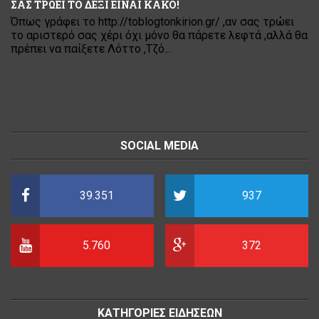
ΣΑΣ ΤΡΩΕΙ ΤΟ ΔΕΞΙ ΕΙΝΑΙ ΚΑΚΟ!
Όπως γράφει το http://toblogtonkirion.gr/ ,αν σας τρώει
το αριστερό σας χέρι όχι μόνο θα πάρετε λεφτά ,αλλά θα
πρέπει να παίξετε Λόττο ,Τζό...
SOCIAL MEDIA
39.351
937
5.760
372
ΚΑΤΗΓΟΡΙΕΣ ΕΙΔΗΣΕΩΝ