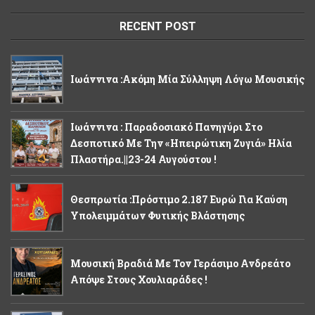
RECENT POST
Ιωάννινα :Ακόμη Μία Σύλληψη Λόγω Μουσικής
Ιωάννινα : Παραδοσιακό Πανηγύρι Στο
Δεσποτικό Με Την «Ηπειρώτικη Ζυγιά» Ηλία
Πλαστήρα.||23-24 Αυγούστου !
Θεσπρωτία :Πρόστιμο 2.187 Ευρώ Για Καύση
Υπολειμμάτων Φυτικής Βλάστησης
Μουσική Βραδιά Με Τον Γεράσιμο Ανδρεάτο
Απόψε Στους Χουλιαράδες !