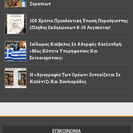
Σεραπίων
100 Χρόνια Προοδευτική Ένωση Πυρσόγιαννης
||Πλήθος Εκδηλώσεων 8-15 Αυγούστου!
Ισίδωρος Κούβελος Σε Αδερφές Αλεξανδρή:
«Μας Κάνατε Υπερήφανους Και
Ευτυχισμένους»
Η «Αγιογραφία Των Ορέων» Συνεχίζεται Σε
Καλέντζι Και Χουλιαράδες
ΕΠΙΚΟΙΝΩΝΙΑ