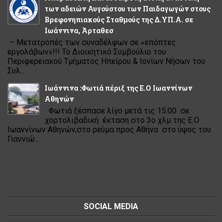
των αδειών Αυγούστου των Παιδαγωγών στους
Βρεφονηπιακούς Σταθμούς της Δ.ΥΠ.Α. σε
Ιωάννινα, Άρταθεσ
– Μετατροπές των συναδέλφων σε «επόπτες
εργολάβων»!!! Το Διοικητικό Συμβούλιο του
Περιφερειακού Τμήματος Ηπείρου & Ιονίων Νήσων του
Συλ...
Ιωάννινα :Φωτιά πέριξ της Ε.Ο Ιωαννίνων
Αθηνών
Φωτιά ξέσπασε λίγο μετά τις 15:00 σε
χορτολιβαδική έκταση στο 3ο χλμ της Ε.Ο
Ιωαννίνων Αθηνών,στο ρεύμα προς Αθήνα στο ύψος του
Γιαννιώ...
SOCIAL MEDIA