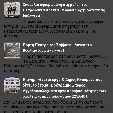
Συναυλία αφιερωμένη στη μνήμη του
Πετρολούκα Χαλκιά|| Μουσείο Αργυροτεχνίας
Ιωάννινα
Η μουσική της Ηπείρου συνεχίζει να γράφει
ιστορία… Συναυλία αφιερωμένη στη μνήμη του
Πετρολούκα Χαλκιά 7 Αυγούστου 2026 | Ώρα 21:00
Αύλειος...
Γιορτή Πέστροφας Σάββατο 1 Αυγούστου
Βουλιάστα Ιωαννίνων !
Γιορτή πέστροφας στη Βουλιάστα Ιωαννίνων
,το Σάββατο 1 Αυγούστου! Διοργάνωση
Πολιτιστικός Σύλλογος Βουλιάστας. Με το εισιτήριο ,θα
προσφέρε...
Η μνήμη γίνεται έργο: Ο Δήμος Ηγουμενίτσας
δίνει το όνομα «Πρόγραμμα Σπύρος
Αγγελόπουλος» στο έργο προσβασιμότητας των
σχολείων, προϋπολογισμού 223.640€
Στη μνήμη ενός ανθρώπου που δίδαξε με τη ζωή του τι
σημαίνει να μην εγκαταλείπεις ποτέ Υπάρχουν άνθρωποι
που ο χρόνος δεν μπορεί να σβήσει α...