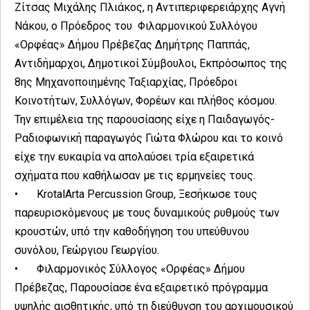
Ζίτσας Μιχάλης Πλιάκος, η Αντιπεριφερειάρχης Αγνή
Νάκου, ο Πρόεδρος του Φιλαρμονικού Συλλόγου
«Ορφέας» Δήμου Πρέβεζας Δημήτρης Παππάς,
Αντιδήμαρχοι, Δημοτικοί Σύμβουλοι, Εκπρόσωπος της
8ης Μηχανοποιημένης Ταξιαρχίας, Πρόεδροι
Κοινοτήτων, Συλλόγων, Φορέων και πλήθος κόσμου.
Την επιμέλεια της παρουσίασης είχε η Παιδαγωγός-
Ραδιοφωνική παραγωγός Γιώτα Φλώρου και το κοινό
είχε την ευκαιρία να απολαύσει τρία εξαιρετικά
σχήματα που καθήλωσαν με τις ερμηνείες τους.
•
KrotalArta Percussion Group, Ξεσήκωσε τους
παρευρισκόμενους με τους δυναμικούς ρυθμούς των
κρουστών, υπό την καθοδήγηση του υπεύθυνου
συνόλου, Γεώργιου Γεωργίου.
•
Φιλαρμονικός Σύλλογος «Ορφέας» Δήμου
Πρέβεζας, Παρουσίασε ένα εξαιρετικό πρόγραμμα
υψηλής αισθητικής, υπό τη διεύθυνση του αρχιμουσικού