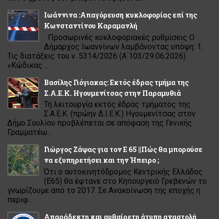
Ιωάννινα :Απαγόρευση κυκλοφορίας επί της
Κωνσταντίνου Καραμανλή
Προσωρινές κυκλοφοριακές ρυθμίσεις Ο
Δήμαρχος Ιωαννίνων λαμβάνοντας υπόψη: 1.
Τις διατάξεις του ν. 5314/2026 (Α ́103/29.06.2026)
«Κώδικας ...
Βασίλης Γιόγιακας: Εκτός έδρας τμήμα της
Σ.Α.Ε.Κ. Ηγουμενίτσας στην Παραμυθιά
Τη λειτουργία εκτός έδρας τμήματος της
Σ.Α.Ε.Κ. (πρώην Δ.Ι.Ε.Κ.) Ηγουμενίτσας στον
Δήμο Σουλίου προβλέπεται σε απόφαση της Γενικής
Γραμματέω...
Γιώργος Ζάψας για τον Ε 65 ||Πώς θα μπορούσε
να εξυπηρετήσει και την Ήπειρο ;
Ότι ο αυτοκινητόδρομος Κεντρικής Ελλάδος
(Ε65) θα έφτανε στο Κηπουργειό Γρεβενών το
γνωρίζουμε από το 2017. Σε Ανακοίνωση της εποχής η
περιφ...
Απαράδεκτη και αυθαίρετη άτυπη αναστολή