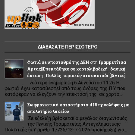
ΔΙΑΒΑΣΑΤΕ ΠΕΡΙΣΣΟΤΕΡΟ
Φωτιά σε υποσταθμό της ΔΕΗ στη Γραμμενίτσα
Άρτας||Επεκτάθηκε σε χορτολιβαδική -δασική
έκταση ||Πολλές περιοχές στο σκοτάδι [βίντεο]
νεότερη ενημέρωση 6 Αυγούστου 11:26 Η
φωτιά έχει κατασβεστεί από τους άνδρες της Π.Υ που
κατάφεραν να ελέγξουν την επέκτασή της σε χορτο...
Σωφρονιστικά καταστήματα: 416 προσλήψεις με
απολυτήριο λυκείου
Σε εξέλιξη βρίσκεται ο μεγάλος διαγωνισμός
της Γενικής Γραμματείας Αντεγκληματικής
Πολιτικής (υπ' αριθμ. 17725/13-7-2026 προκήρυξη) για...