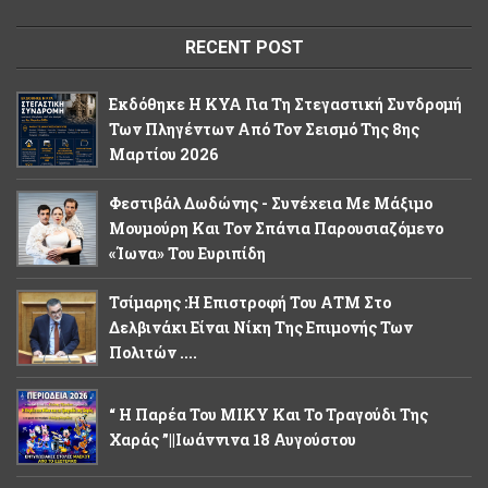
RECENT POST
Εκδόθηκε Η ΚΥΑ Για Τη Στεγαστική Συνδρομή
Των Πληγέντων Από Τον Σεισμό Της 8ης
Μαρτίου 2026
Φεστιβάλ Δωδώνης - Συνέχεια Με Μάξιμο
Μουμούρη Και Τον Σπάνια Παρουσιαζόμενο
«Ίωνα» Του Ευριπίδη
Τσίμαρης :Η Επιστροφή Του ΑΤΜ Στο
Δελβινάκι Είναι Νίκη Της Επιμονής Των
Πολιτών ....
“ Η Παρέα Του ΜΙΚΥ Και Το Τραγούδι Της
Χαράς ”||Ιωάννινα 18 Αυγούστου