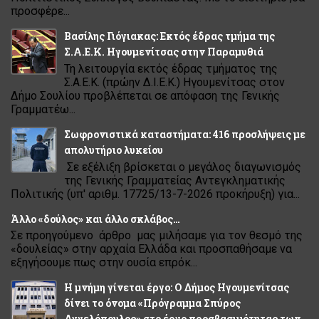
προσφέρε...
Βασίλης Γιόγιακας: Εκτός έδρας τμήμα της
Σ.Α.Ε.Κ. Ηγουμενίτσας στην Παραμυθιά
Τη λειτουργία εκτός έδρας τμήματος της
Σ.Α.Ε.Κ. (πρώην Δ.Ι.Ε.Κ.) Ηγουμενίτσας στον
Δήμο Σουλίου προβλέπεται σε απόφαση της Γενικής
Γραμματέω...
Σωφρονιστικά καταστήματα: 416 προσλήψεις με
απολυτήριο λυκείου
Σε εξέλιξη βρίσκεται ο μεγάλος διαγωνισμός
της Γενικής Γραμματείας Αντεγκληματικής
Πολιτικής (υπ' αριθμ. 17725/13-7-2026 προκήρυξη) για...
Άλλο «δούλος» και άλλο σκλάβος…
Σε προηγούμενο άρθρο μας μιλήσαμε για τον θεσμό της
«δουλείας» στην αρχαία Ελλάδα και προσπαθήσαμε να
εξηγήσουμε πως στην ουσία επρόκ...
Η μνήμη γίνεται έργο: Ο Δήμος Ηγουμενίτσας
δίνει το όνομα «Πρόγραμμα Σπύρος
Αγγελόπουλος» στο έργο προσβασιμότητας των