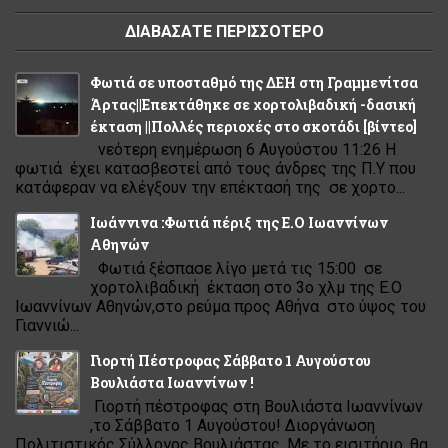
ΔΙΑΒΑΣΑΤΕ ΠΕΡΙΣΣΟΤΕΡΟ
Φωτιά σε υποσταθμό της ΔΕΗ στη Γραμμενίτσα
Άρτας||Επεκτάθηκε σε χορτολιβαδική -δασική
έκταση ||Πολλές περιοχές στο σκοτάδι [βίντεο]
νεότερη ενημέρωση 6 Αυγούστου 11:26 Η
φωτιά έχει κατασβεστεί από τους άνδρες της Π.Υ που
κατάφεραν να ελέγξουν την επέκτασή της σε χορτο...
Ιωάννινα :Φωτιά πέριξ της Ε.Ο Ιωαννίνων
Αθηνών
Φωτιά ξέσπασε λίγο μετά τις 15:00 σε
χορτολιβαδική έκταση στο 3ο χλμ της Ε.Ο
Ιωαννίνων Αθηνών,στο ρεύμα προς Αθήνα στο ύψος του
Γιαννιώ...
Γιορτή Πέστροφας Σάββατο 1 Αυγούστου
Βουλιάστα Ιωαννίνων !
Γιορτή πέστροφας στη Βουλιάστα Ιωαννίνων
,το Σάββατο 1 Αυγούστου! Διοργάνωση
Πολιτιστικός Σύλλογος Βουλιάστας. Με το εισιτήριο ,θα