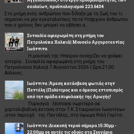
σχολείων, προϋπολογισμού 223.640€
Στη μνήμη ενός ανθρώπου που δίδαξε με τη ζωή του τι
σημαίνει να μην εγκαταλείπεις ποτέ Υπάρχουν άνθρωποι
που ο χρόνος δεν μπορεί να σβήσει α...
Συναυλία αφιερωμένη στη μνήμη του
Πετρολούκα Χαλκιά|| Μουσείο Αργυροτεχνίας
Ιωάννινα
Η μουσική της Ηπείρου συνεχίζει να γράφει
ιστορία… Συναυλία αφιερωμένη στη μνήμη του
Πετρολούκα Χαλκιά 7 Αυγούστου 2026 | Ώρα 21:00
Αύλειος...
Ιωάννινα :Άμεση κατάσβεση φωτιάς στην
Πεντέλη ||Πολύτιμος και ο άμεσος εντοπισμός
από την ομάδα επιφυλακής της Αρωγής!
Πυρκαγιά ξέσπασε νωρίτερα σε
χορτολιβαδική έκταση στην Τ.Κ. Σταυρακίου Ιωαννίνων
,στην περιοχή της Πεντέλης, στο ύψωμα Ψιλή Γορίτσ...
Ιωάννινα :Διακοπή νερού σήμερα 15:30μμ -
22:00μμ σε αυτές τις οδούς στα Ζευγάρια