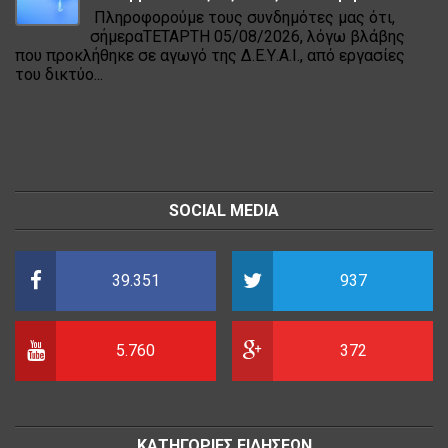
Πληροφορούμε τους συνδημότες μας ότι,
σήμεραΤΕΤΑΡΤΗ 05/08/2026, λόγω βλάβης
που προκλήθηκε σε αγωγό της Δ.Ε.Υ.Α.Ι., από εργασίες
του δικτύο...
SOCIAL MEDIA
39.351
937
5.760
372
ΚΑΤΗΓΟΡΙΕΣ ΕΙΔΗΣΕΩΝ