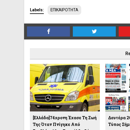
Labels:
ΕΠΙΚΑΙΡΟΤΗΤΑ
Re
[Ελλάδα]74χρονη Έχασε Τη Ζωή
Δευτέρα 20
Της Όταν Πνίγηκε Από
Τύπος Σήμ