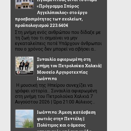
«Πρόγραμμα Σπύρος
Αγγελόπουλος» στο έργο
προσβασιμότητας των σχολείων,
προϋπολογισμού 223.640€
Στη μνήμη ενός ανθρώπου που δίδαξε με
τη ζωή του τι σημαίνει να μην
εγκαταλείπεις ποτέ Υπάρχουν άνθρωποι
που ο χρόνος δεν μπορεί να σβήσει α...
Συναυλία αφιερωμένη στη
μνήμη του Πετρολούκα Χαλκιά||
Μουσείο Αργυροτεχνίας
Ιωάννινα
Η μουσική της Ηπείρου συνεχίζει να
γράφει ιστορία… Συναυλία αφιερωμένη
στη μνήμη του Πετρολούκα Χαλκιά 7
Αυγούστου 2026 | Ώρα 21:00 Αύλειος...
Ιωάννινα :Άμεση κατάσβεση
φωτιάς στην Πεντέλη ||
Πολύτιμος και ο άμεσος