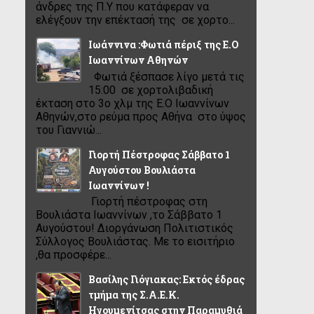
άνδρες της Π.Υ που κατάφεραν να
ελέγξουν την επέκτασή της σε χορτο...
Ιωάννινα :Φωτιά πέριξ της Ε.Ο
Ιωαννίνων Αθηνών
Φωτιά ξέσπασε λίγο μετά τις
15:00 σε χορτολιβαδική
έκταση στο 3ο χλμ της Ε.Ο Ιωαννίνων
Αθηνών,στο ρεύμα προς Αθήνα στο ύψος
του Γιαννιώ...
Γιορτή Πέστροφας Σάββατο 1
Αυγούστου Βουλιάστα
Ιωαννίνων !
Γιορτή πέστροφας στη
Βουλιάστα Ιωαννίνων ,το Σάββατο 1
Αυγούστου! Διοργάνωση Πολιτιστικός
Σύλλογος Βουλιάστας. Με το εισιτήριο
,θα προσφέρε...
Βασίλης Γιόγιακας: Εκτός έδρας
τμήμα της Σ.Α.Ε.Κ.
Ηγουμενίτσας στην Παραμυθιά