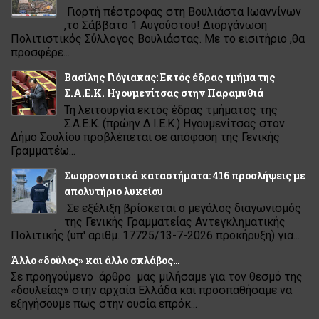
Γιορτή πέστροφας στη Βουλιάστα Ιωαννίνων
,το Σάββατο 1 Αυγούστου! Διοργάνωση
Πολιτιστικός Σύλλογος Βουλιάστας. Με το εισιτήριο ,θα
προσφέρε...
Βασίλης Γιόγιακας: Εκτός έδρας τμήμα της
Σ.Α.Ε.Κ. Ηγουμενίτσας στην Παραμυθιά
Τη λειτουργία εκτός έδρας τμήματος της
Σ.Α.Ε.Κ. (πρώην Δ.Ι.Ε.Κ.) Ηγουμενίτσας στον
Δήμο Σουλίου προβλέπεται σε απόφαση της Γενικής
Γραμματέω...
Σωφρονιστικά καταστήματα: 416 προσλήψεις με
απολυτήριο λυκείου
Σε εξέλιξη βρίσκεται ο μεγάλος διαγωνισμός
της Γενικής Γραμματείας Αντεγκληματικής
Πολιτικής (υπ' αριθμ. 17725/13-7-2026 προκήρυξη) για...
Άλλο «δούλος» και άλλο σκλάβος…
Σε προηγούμενο άρθρο μας μιλήσαμε για τον θεσμό της
«δουλείας» στην αρχαία Ελλάδα και προσπαθήσαμε να
εξηγήσουμε πως στην ουσία επρόκ...