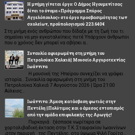
Η μνήμη γίνεται έργο: Ο Δήμος Ηγουμενίτσας
δίνει το όνομα «Πρόγραμμα Σπύρος
Αγγελόπουλος» στο έργο προσβασιμότητας των
σχολείων, προϋπολογισμού 223.640€
Στη μνήμη ενός ανθρώπου που δίδαξε με τη ζωή του τι
σημαίνει να μην εγκαταλείπεις ποτέ Υπάρχουν άνθρωποι
που ο χρόνος δεν μπορεί να σβήσει α...
Συναυλία αφιερωμένη στη μνήμη του
Πετρολούκα Χαλκιά|| Μουσείο Αργυροτεχνίας
Ιωάννινα
Η μουσική της Ηπείρου συνεχίζει να γράφει
ιστορία… Συναυλία αφιερωμένη στη μνήμη του
Πετρολούκα Χαλκιά 7 Αυγούστου 2026 | Ώρα 21:00
Αύλειος...
Ιωάννινα :Άμεση κατάσβεση φωτιάς στην
Πεντέλη ||Πολύτιμος και ο άμεσος εντοπισμός
από την ομάδα επιφυλακής της Αρωγής!
Πυρκαγιά ξέσπασε νωρίτερα σε
χορτολιβαδική έκταση στην Τ.Κ. Σταυρακίου Ιωαννίνων
,στην περιοχή της Πεντέλης, στο ύψωμα Ψιλή Γορίτσ...