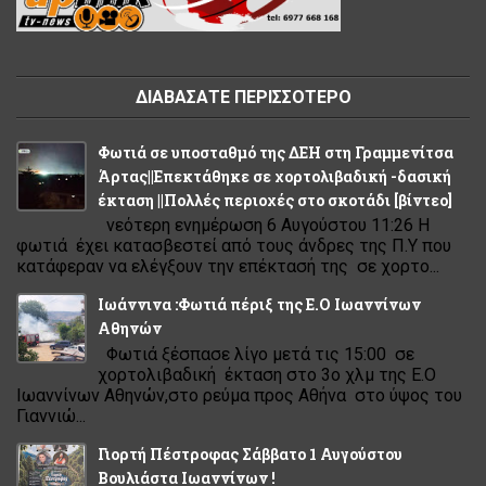
ΔΙΑΒΑΣΑΤΕ ΠΕΡΙΣΣΟΤΕΡΟ
Φωτιά σε υποσταθμό της ΔΕΗ στη Γραμμενίτσα
Άρτας||Επεκτάθηκε σε χορτολιβαδική -δασική
έκταση ||Πολλές περιοχές στο σκοτάδι [βίντεο]
νεότερη ενημέρωση 6 Αυγούστου 11:26 Η
φωτιά έχει κατασβεστεί από τους άνδρες της Π.Υ που
κατάφεραν να ελέγξουν την επέκτασή της σε χορτο...
Ιωάννινα :Φωτιά πέριξ της Ε.Ο Ιωαννίνων
Αθηνών
Φωτιά ξέσπασε λίγο μετά τις 15:00 σε
χορτολιβαδική έκταση στο 3ο χλμ της Ε.Ο
Ιωαννίνων Αθηνών,στο ρεύμα προς Αθήνα στο ύψος του
Γιαννιώ...
Γιορτή Πέστροφας Σάββατο 1 Αυγούστου
Βουλιάστα Ιωαννίνων !