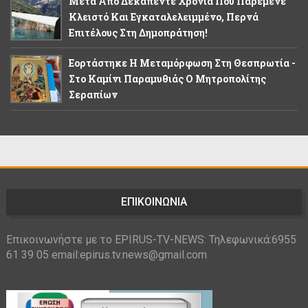
Μετά Από Δεκαπέντε Χρόνια Που Παρέμενε
Κλειστό Και Εγκαταλελειμμένο, Περνά
Επιτέλους Στη Δημοπράτηση!
Εορτάστηκε Η Μεταμόρφωση Στη Θεσπρωτία -
Στο Καμίνι Παραμυθιάς Ο Μητροπολίτης
Σεραπίων
ΕΠΙΚΟΙΝΩΝΙΑ
Επικοινωνήστε με το EPIRUS-TV-NEWS: Τηλεφωνικά:6955
61 39 05 email:epirus.tv.news@gmail.com