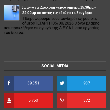
Ιωάννινα :Διακοπή νερού σήμερα 15:30μμ -
22:00μμ σε αυτές τις οδούς στα Ζευγάρια
Πληροφορούμε τους συνδημότες μας ότι,
σήμεραΤΕΤΑΡΤΗ 05/08/2026, λόγω βλάβης
που προκλήθηκε σε αγωγό της Δ.Ε.Υ.Α.Ι., από εργασίες
του δικτύο...
SOCIAL MEDIA
39.351
937
5.760
372