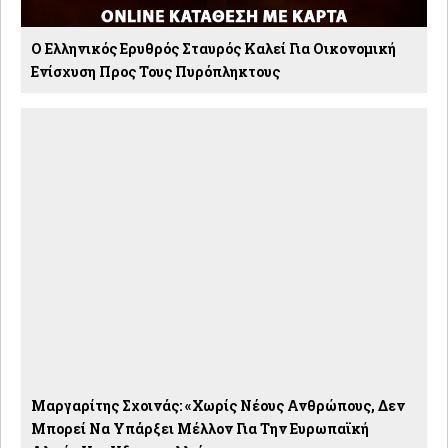
O Ελληνικός Ερυθρός Σταυρός Καλεί Για Οικονομική
Ενίσχυση Προς Τους Πυρόπληκτους
Μαργαρίτης Σχοινάς: «Χωρίς Νέους Ανθρώπους, Δεν
Μπορεί Να Υπάρξει Μέλλον Για Την Ευρωπαϊκή