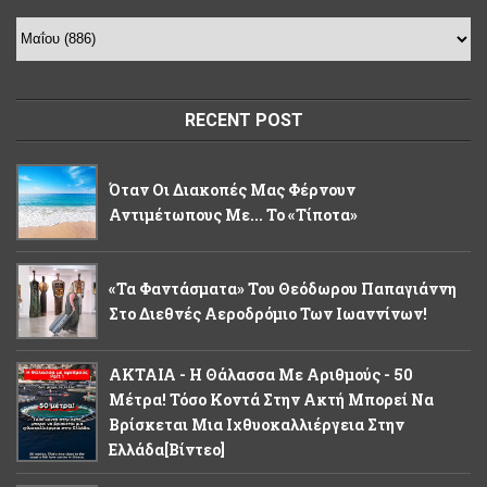
RECENT POST
Όταν Οι Διακοπές Μας Φέρνουν
Αντιμέτωπους Με... Το «τίποτα»
«Τα Φαντάσματα» Του Θεόδωρου Παπαγιάννη
Στο Διεθνές Αεροδρόμιο Των Ιωαννίνων!
ΑΚΤΑΙΑ - Η Θάλασσα Με Αριθμούς - 50
Μέτρα! Τόσο Κοντά Στην Ακτή Μπορεί Να
Βρίσκεται Μια Ιχθυοκαλλιέργεια Στην
Ελλάδα[βίντεο]