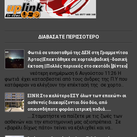
ΔΙΑΒΑΣΑΤΕ ΠΕΡΙΣΣΟΤΕΡΟ
Φωτιά σε υποσταθμό της ΔΕΗ στη Γραμμενίτσα
Άρτας||Επεκτάθηκε σε χορτολιβαδική -δασική
έκταση ||Πολλές περιοχές στο σκοτάδι [βίντεο]
νεότερη ενημέρωση 6 Αυγούστου 11:26 Η
φωτιά έχει κατασβεστεί από τους άνδρες της Π.Υ που
κατάφεραν να ελέγξουν την επέκτασή της σε χορτο...
ΕΙΝΗ:Στο καλύτερο ΕΣΥ όλων των εποχών» οι
ασθενείς διακομίζονται δύο δύο, από
οποιονδήποτε φοράει ιατρική ποδιά.....
.....Σταματήστε να παίζετε με τις ζωές των
ασθενών και την επιστημονική μας αξιοπρέπεια. Σε
«βαρέλι δίχως πάτο» τείνει να εξελιχθεί και να...