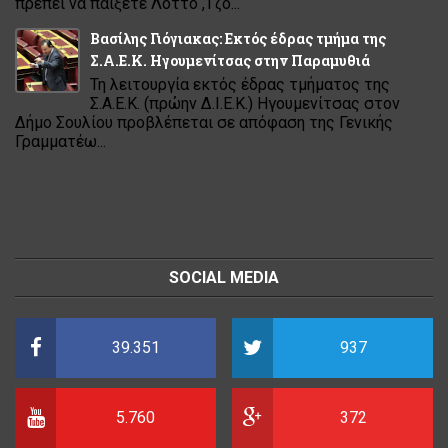
πρέπει να παίξετε Λόττο ,Τζό...
Βασίλης Γιόγιακας: Εκτός έδρας τμήμα της
Σ.Α.Ε.Κ. Ηγουμενίτσας στην Παραμυθιά
Τη λειτουργία εκτός έδρας τμήματος της
Σ.Α.Ε.Κ. (πρώην Δ.Ι.Ε.Κ.) Ηγουμενίτσας στον
Δήμο Σουλίου προβλέπεται σε απόφαση της Γενικής
Γραμματέω...
SOCIAL MEDIA
39.351
937
5.760
372