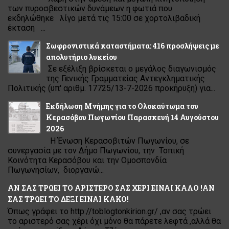
των πυροσβεστικών δυνάμεων η φωτιά που
εκδηλώθηκε λίγο μετά τις 15:00 σε χορτολιβαδική
έκταση ...
Σωφρονιστικά καταστήματα: 416 προσλήψεις με
απολυτήριο λυκείου
Σε εξέλιξη βρίσκεται ο μεγάλος διαγωνισμός
της Γενικής Γραμματείας Αντεγκληματικής
Πολιτικής (υπ' αριθμ. 17725/13-7-2026 προκήρυξη) για...
Εκδήλωση Μνήμης για το Ολοκαύτωμα του
Κερασόβου Πωγωνίου Παρασκευή 14 Αυγούστου
2026
Η Ένωση Κερασοβιτών Πωγωνίου, σε
συνεργασία με τον Δήμο Πωγωνίου, την Τοπική
Κοινότητα Κερασόβου και την Ομοσπονδία
Πωγωνησίων, διοργανώ...
ΑΝ ΣΑΣ ΤΡΩΕΙ ΤΟ ΑΡΙΣΤΕΡΟ ΣΑΣ ΧΕΡΙ ΕΙΝΑΙ ΚΑΛΟ !ΑΝ
ΣΑΣ ΤΡΩΕΙ ΤΟ ΔΕΞΙ ΕΙΝΑΙ ΚΑΚΟ!
Όπως γράφει το http://toblogtonkirion.gr/ ,αν σας τρώει
το αριστερό σας χέρι όχι μόνο θα πάρετε λεφτά ,αλλά θα