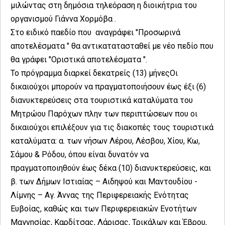
μιλώντας στη δημόσια τηλεόραση η διοικήτρια του
οργανισμού Γιάννα Χορμόβα .
Στο ειδικό παεδίο που αναγράφει "Προσωρινά
αποτελέσματα " θα αντικατατασταθεί με νέο πεδίο που
θα γράφει "Οριστικά αποτελέσματα ".
Το πρόγραμμα διαρκεί δεκατρείς (13) μήνεςΟι
δικαιούχοι μπορούν να πραγματοποιήσουν έως έξι (6)
διανυκτερεύσεις στα τουριστικά καταλύματα του
Μητρώου Παρόχων πλην των περιπτώσεων που οι
δικαιούχοι επιλέξουν για τις διακοπές τους τουριστικά
καταλύματα: α. των νήσων Λέρου, Λέσβου, Χίου, Κω,
Σάμου & Ρόδου, όπου είναι δυνατόν να
πραγματοποιηθούν έως δέκα (10) διανυκτερεύσεις, και
β. των Δήμων Ιστιαίας – Αιδηψού και Μαντουδίου -
Λίμνης – Αγ. Άννας της Περιφερειακής Ενότητας
Ευβοίας, καθώς και των Περιφερειακών Ενοτήτων
Μαγνησίας, Καρδίτσας, Λάρισας, Τρικάλων και Έβρου,