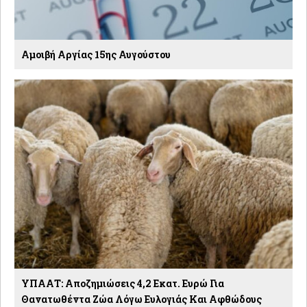
Αμοιβή Αργίας 15ης Αυγούστου
ΥΠΑΑΤ: Αποζημιώσεις 4,2 Εκατ. Ευρώ Για
Θανατωθέντα Ζώα Λόγω Ευλογιάς Και Αφθώδους