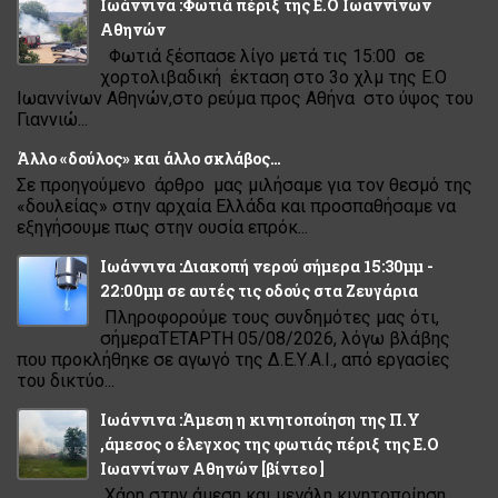
Ιωάννινα :Φωτιά πέριξ της Ε.Ο Ιωαννίνων
Αθηνών
Φωτιά ξέσπασε λίγο μετά τις 15:00 σε
χορτολιβαδική έκταση στο 3ο χλμ της Ε.Ο
Ιωαννίνων Αθηνών,στο ρεύμα προς Αθήνα στο ύψος του
Γιαννιώ...
Άλλο «δούλος» και άλλο σκλάβος…
Σε προηγούμενο άρθρο μας μιλήσαμε για τον θεσμό της
«δουλείας» στην αρχαία Ελλάδα και προσπαθήσαμε να
εξηγήσουμε πως στην ουσία επρόκ...
Ιωάννινα :Διακοπή νερού σήμερα 15:30μμ -
22:00μμ σε αυτές τις οδούς στα Ζευγάρια
Πληροφορούμε τους συνδημότες μας ότι,
σήμεραΤΕΤΑΡΤΗ 05/08/2026, λόγω βλάβης
που προκλήθηκε σε αγωγό της Δ.Ε.Υ.Α.Ι., από εργασίες
του δικτύο...
Ιωάννινα :Άμεση η κινητοποίηση της Π.Υ
,άμεσος ο έλεγχος της φωτιάς πέριξ της Ε.Ο
Ιωαννίνων Αθηνών [βίντεο ]
Χάρη στην άμεση και μεγάλη κινητοποίηση