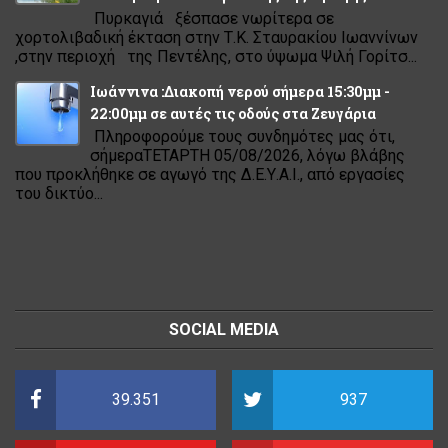
Πυρκαγιά ξέσπασε νωρίτερα σε
χορτολιβαδική έκταση στην Τ.Κ. Σταυρακίου Ιωαννίνων
,στην περιοχή της Πεντέλης, στο ύψωμα Ψιλή Γορίτσ...
Ιωάννινα :Διακοπή νερού σήμερα 15:30μμ -
22:00μμ σε αυτές τις οδούς στα Ζευγάρια
Πληροφορούμε τους συνδημότες μας ότι,
σήμεραΤΕΤΑΡΤΗ 05/08/2026, λόγω βλάβης
που προκλήθηκε σε αγωγό της Δ.Ε.Υ.Α.Ι., από εργασίες
του δικτύο...
SOCIAL MEDIA
39.351
937