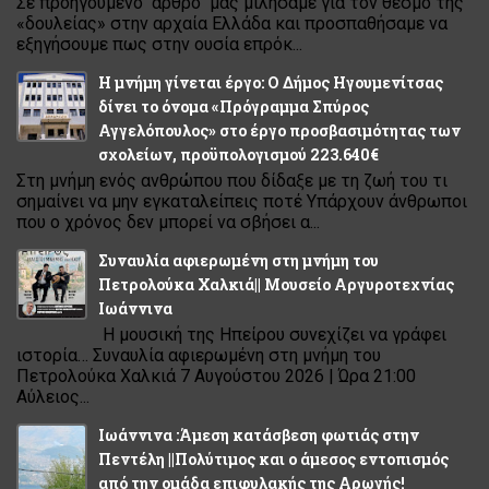
Σε προηγούμενο άρθρο μας μιλήσαμε για τον θεσμό της
«δουλείας» στην αρχαία Ελλάδα και προσπαθήσαμε να
εξηγήσουμε πως στην ουσία επρόκ...
Η μνήμη γίνεται έργο: Ο Δήμος Ηγουμενίτσας
δίνει το όνομα «Πρόγραμμα Σπύρος
Αγγελόπουλος» στο έργο προσβασιμότητας των
σχολείων, προϋπολογισμού 223.640€
Στη μνήμη ενός ανθρώπου που δίδαξε με τη ζωή του τι
σημαίνει να μην εγκαταλείπεις ποτέ Υπάρχουν άνθρωποι
που ο χρόνος δεν μπορεί να σβήσει α...
Συναυλία αφιερωμένη στη μνήμη του
Πετρολούκα Χαλκιά|| Μουσείο Αργυροτεχνίας
Ιωάννινα
Η μουσική της Ηπείρου συνεχίζει να γράφει
ιστορία… Συναυλία αφιερωμένη στη μνήμη του
Πετρολούκα Χαλκιά 7 Αυγούστου 2026 | Ώρα 21:00
Αύλειος...
Ιωάννινα :Άμεση κατάσβεση φωτιάς στην
Πεντέλη ||Πολύτιμος και ο άμεσος εντοπισμός
από την ομάδα επιφυλακής της Αρωγής!