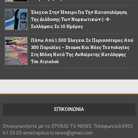
Έλεγχοι Στην Ήπειρο Για Την Καταπολέμηση
Της Διάδοσης Των Ναρκωτικών || -8-
Συλλήψεις Σε 10 Ημέρες
Πάνω Από 1.500 Έλεγχοι Σε Περισσότερες Από
300 Παραλίες – Drones Και Νέες Τεχνολογίες
Στη Μάχη Κατά Της Αυθαίρετης Κατάληψης
Του Αιγιαλού
ΕΠΙΚΟΙΝΩΝΙΑ
Επικοινωνήστε με το EPIRUS-TV-NEWS: Τηλεφωνικά:6955
61 39 05 email:epirus.tv.news@gmail.com