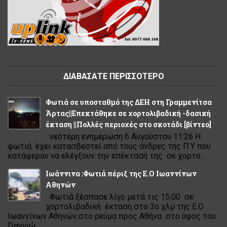
ΔΙΑΒΑΣΑΤΕ ΠΕΡΙΣΣΟΤΕΡΟ
Φωτιά σε υποσταθμό της ΔΕΗ στη Γραμμενίτσα
Άρτας||Επεκτάθηκε σε χορτολιβαδική -δασική
έκταση ||Πολλές περιοχές στο σκοτάδι [βίντεο]
νεότερη ενημέρωση 6 Αυγούστου 11:26 Η
φωτιά έχει κατασβεστεί από τους άνδρες της Π.Υ που
κατάφεραν να ελέγξουν την επέκτασή της σε χορτο...
Ιωάννινα :Φωτιά πέριξ της Ε.Ο Ιωαννίνων
Αθηνών
Φωτιά ξέσπασε λίγο μετά τις 15:00 σε
χορτολιβαδική έκταση στο 3ο χλμ της Ε.Ο
Ιωαννίνων Αθηνών,στο ρεύμα προς Αθήνα στο ύψος του
Γιαννιώ...