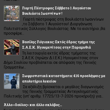
Γιορτή Πέστροφας Σάββατο 1 Αυγούστου
Βουλιάστα Ιωαννίνων !
Γιορτή πέστροφας στη Βουλιάστα Ιωαννίνων
,το Σάββατο 1 Αυγούστου! Διοργάνωση
Πολιτιστικός Σύλλογος Βουλιάστας. Με το εισιτήριο ,θα
προσφέρε...
Βασίλης Γιόγιακας: Εκτός έδρας τμήμα της
Σ.Α.Ε.Κ. Ηγουμενίτσας στην Παραμυθιά
Τη λειτουργία εκτός έδρας τμήματος της
Σ.Α.Ε.Κ. (πρώην Δ.Ι.Ε.Κ.) Ηγουμενίτσας στον
Δήμο Σουλίου προβλέπεται σε απόφαση της Γενικής
Γραμματέω...
Σωφρονιστικά καταστήματα: 416 προσλήψεις με
απολυτήριο λυκείου
Σε εξέλιξη βρίσκεται ο μεγάλος διαγωνισμός
της Γενικής Γραμματείας Αντεγκληματικής
Πολιτικής (υπ' αριθμ. 17725/13-7-2026 προκήρυξη) για...
Άλλο «δούλος» και άλλο σκλάβος…