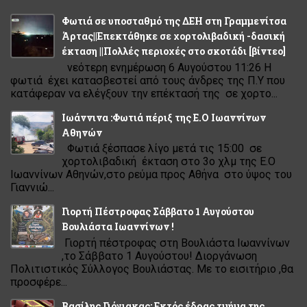
Φωτιά σε υποσταθμό της ΔΕΗ στη Γραμμενίτσα
Άρτας||Επεκτάθηκε σε χορτολιβαδική -δασική
έκταση ||Πολλές περιοχές στο σκοτάδι [βίντεο]
νεότερη ενημέρωση 6 Αυγούστου 11:26 Η
φωτιά έχει κατασβεστεί από τους άνδρες της Π.Υ που
κατάφεραν να ελέγξουν την επέκτασή της σε χορτο...
Ιωάννινα :Φωτιά πέριξ της Ε.Ο Ιωαννίνων
Αθηνών
Φωτιά ξέσπασε λίγο μετά τις 15:00 σε
χορτολιβαδική έκταση στο 3ο χλμ της Ε.Ο
Ιωαννίνων Αθηνών,στο ρεύμα προς Αθήνα στο ύψος του
Γιαννιώ...
Γιορτή Πέστροφας Σάββατο 1 Αυγούστου
Βουλιάστα Ιωαννίνων !
Γιορτή πέστροφας στη Βουλιάστα Ιωαννίνων
,το Σάββατο 1 Αυγούστου! Διοργάνωση
Πολιτιστικός Σύλλογος Βουλιάστας. Με το εισιτήριο ,θα
προσφέρε...
Βασίλης Γιόγιακας: Εκτός έδρας τμήμα της