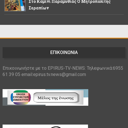
Στο Καμίνι Παραμυθιάς Ο Μητροπολίτης
Σεραπίων
ΕΠΙΚΟΙΝΩΝΙΑ
Επικοινωνήστε με το EPIRUS-TV-NEWS: Τηλεφωνικά:6955
61 39 05 email:epirus.tv.news@gmail.com