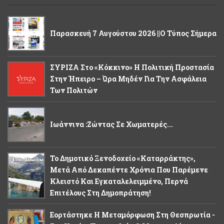
Παρασκευή 7 Αυγούστου 2026 ||Ο Τύπος Σήμερα
ΣΥΡΙΖΑ Στο «κόκκινο» Η Πολιτική Προστασία
Στην Ήπειρο – Ώρα Μηδέν Για Την Ασφάλεια
Των Πολιτών
Ιωάννινα :Ζώντας Σε Χωματερές...
Το Δημοτικό Ξενοδοχείο «Καταρράκτης»,
Μετά Από Δεκαπέντε Χρόνια Που Παρέμενε
Κλειστό Και Εγκαταλελειμμένο, Περνά
Επιτέλους Στη Δημοπράτηση!
Εορτάστηκε Η Μεταμόρφωση Στη Θεσπρωτία -