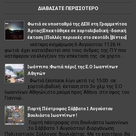
ΔΙΑΒΑΣΑΤΕ ΠΕΡΙΣΣΟΤΕΡΟ
Φωτιά σε υποσταθμό της ΔΕΗ στη Γραμμενίτσα
Άρτας||Επεκτάθηκε σε χορτολιβαδική -δασική
έκταση ||Πολλές περιοχές στο σκοτάδι [βίντεο]
νεότερη ενημέρωση 6 Αυγούστου 11:26 Η
φωτιά έχει κατασβεστεί από τους άνδρες της Π.Υ που
κατάφεραν να ελέγξουν την επέκτασή της σε χορτο...
Ιωάννινα :Φωτιά πέριξ της Ε.Ο Ιωαννίνων
Αθηνών
Φωτιά ξέσπασε λίγο μετά τις 15:00 σε
χορτολιβαδική έκταση στο 3ο χλμ της Ε.Ο
Ιωαννίνων Αθηνών,στο ρεύμα προς Αθήνα στο ύψος του
Γιαννιώ...
Γιορτή Πέστροφας Σάββατο 1 Αυγούστου
Βουλιάστα Ιωαννίνων !
Γιορτή πέστροφας στη Βουλιάστα Ιωαννίνων
,το Σάββατο 1 Αυγούστου! Διοργάνωση
Πολιτιστικός Σύλλογος Βουλιάστας. Με το εισιτήριο ,θα