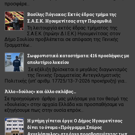
προσφέρε...
Βασίλης Γιόγιακας: Εκτός έδρας τμήμα της
Σ.Α.Ε.Κ. Ηγουμενίτσας στην Παραμυθιά
Τη λειτουργία εκτός έδρας τμήματος της
Σ.Α.Ε.Κ. (πρώην Δ.Ι.Ε.Κ.) Ηγουμενίτσας στον
Δήμο Σουλίου προβλέπεται σε απόφαση της Γενικής
Γραμματέω...
Σωφρονιστικά καταστήματα: 416 προσλήψεις με
απολυτήριο λυκείου
Σε εξέλιξη βρίσκεται ο μεγάλος διαγωνισμός
της Γενικής Γραμματείας Αντεγκληματικής
Πολιτικής (υπ' αριθμ. 17725/13-7-2026 προκήρυξη) για...
Άλλο «δούλος» και άλλο σκλάβος…
Σε προηγούμενο άρθρο μας μιλήσαμε για τον θεσμό της
«δουλείας» στην αρχαία Ελλάδα και προσπαθήσαμε να
εξηγήσουμε πως στην ουσία επρόκ...
Η μνήμη γίνεται έργο: Ο Δήμος Ηγουμενίτσας
δίνει το όνομα «Πρόγραμμα Σπύρος
Αγγελόπουλος» στο έργο προσβασιμότητας των