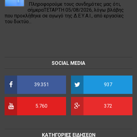
Πληροφορούμε τους συνδημότες μας ότι,
σήμεραΤΕΤΑΡΤΗ 05/08/2026, λόγω βλάβης
που προκλήθηκε σε αγωγό της Δ.Ε.Υ.Α.Ι., από εργασίες
του δικτύο...
SOCIAL MEDIA
39.351
937
5.760
372
ΚΑΤΗΓΟΡΙΕΣ ΕΙΔΗΣΕΩΝ