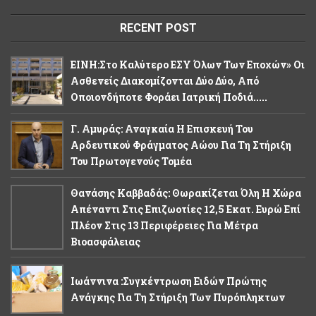
RECENT POST
ΕΙΝΗ:Στο Καλύτερο ΕΣΥ Όλων Των Εποχών» Οι
Ασθενείς Διακομίζονται Δύο Δύο, Από
Οποιονδήποτε Φοράει Ιατρική Ποδιά.....
Γ. Αμυράς: Αναγκαία Η Επισκευή Του
Αρδευτικού Φράγματος Αώου Για Τη Στήριξη
Του Πρωτογενούς Τομέα
Θανάσης Καββαδάς: Θωρακίζεται Όλη Η Χώρα
Απέναντι Στις Επιζωοτίες 12,5 Εκατ. Ευρώ Επί
Πλέον Στις 13 Περιφέρειες Για Μέτρα
Βιοασφάλειας
Ιωάννινα :Συγκέντρωση Ειδών Πρώτης
Ανάγκης Για Τη Στήριξη Των Πυρόπληκτων