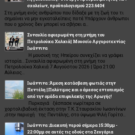
σχολείων, προϋπολογισμού 223.640€
Στη μνήμη ενός ανθρώπου που δίδαξε με τη ζωή του τι
σημαίνει να μην εγκαταλείπεις ποτέ Υπάρχουν άνθρωποι
που ο χρόνος δεν μπορεί να σβήσει α...
Συναυλία αφιερωμένη στη μνήμη του
Πετρολούκα Χαλκιά|| Μουσείο Αργυροτεχνίας
Ιωάννινα
Η μουσική της Ηπείρου συνεχίζει να γράφει
ιστορία… Συναυλία αφιερωμένη στη μνήμη του
Πετρολούκα Χαλκιά 7 Αυγούστου 2026 | Ώρα 21:00
Αύλειος...
Ιωάννινα :Άμεση κατάσβεση φωτιάς στην
Πεντέλη ||Πολύτιμος και ο άμεσος εντοπισμός
από την ομάδα επιφυλακής της Αρωγής!
Πυρκαγιά ξέσπασε νωρίτερα σε
χορτολιβαδική έκταση στην Τ.Κ. Σταυρακίου Ιωαννίνων
,στην περιοχή της Πεντέλης, στο ύψωμα Ψιλή Γορίτσ...
Ιωάννινα :Διακοπή νερού σήμερα 15:30μμ -
22:00μμ σε αυτές τις οδούς στα Ζευγάρια