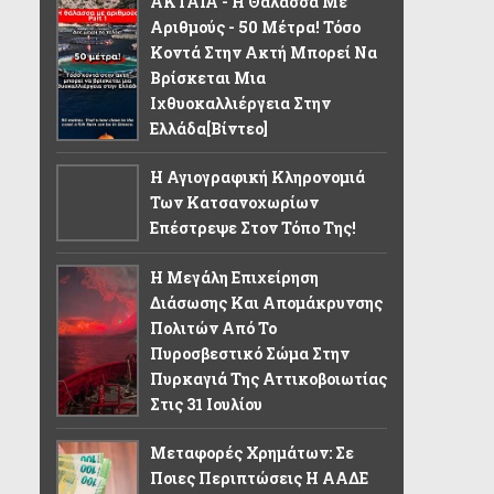
ΑΚΤΑΙΑ - Η Θάλασσα Με
Αριθμούς - 50 Μέτρα! Τόσο
Κοντά Στην Ακτή Μπορεί Να
Βρίσκεται Μια
Ιχθυοκαλλιέργεια Στην
Ελλάδα[βίντεο]
Η Αγιογραφική Κληρονομιά
Των Κατσανοχωρίων
Επέστρεψε Στον Τόπο Της!
Η Μεγάλη Επιχείρηση
Διάσωσης Και Απομάκρυνσης
Πολιτών Από Το
Πυροσβεστικό Σώμα Στην
Πυρκαγιά Της Αττικοβοιωτίας
Στις 31 Ιουλίου
Μεταφορές Χρημάτων: Σε
Ποιες Περιπτώσεις Η ΑΑΔΕ