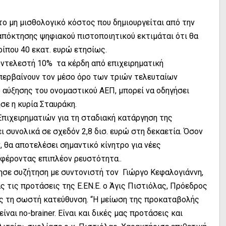
το μη μισθολογικό κόστος που δημιουργείται από την
απόκτησης ψηφιακού πιστοποιητικού εκτιμάται ότι θα
ρίπου 40 εκατ. ευρώ ετησίως.
ντελεστή 10% τα κέρδη από επιχειρηματική
ερβαίνουν τον μέσο όρο των τριών τελευταίων
αύξησης του ονομαστικού ΑΕΠ, μπορεί να οδηγήσει
ησε η κυρία Σταυράκη.
Επιχειρηματιών για τη σταδιακή κατάργηση της
 συνολικά σε σχεδόν 2,8 δισ. ευρώ στη δεκαετία. Όσον
θα αποτελέσει σημαντικό κίνητρο για νέες
σφέροντας επιπλέον ρευστότητα..
σε συζήτηση με συντονιστή τον Γιώργο Κεφαλογιάννη,
τας τις προτάσεις της Ε.ΕΝ.Ε. ο Άγις Πιστιόλας, Πρόεδρος
ος τη σωστή κατεύθυνση. “H μείωση της προκαταβολής
ναι no-brainer. Είναι και δικές μας προτάσεις και