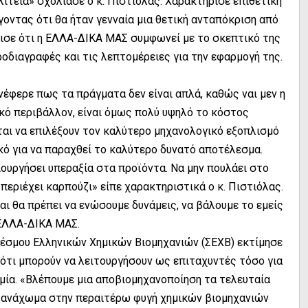
λιτεία» σχολίασε ο κ. Πιστιόλας. Χαρακτήρισε επιθετική
γοντας ότι θα ήταν γενναία μια θετική ανταπόκριση από
τόνισε ότι η ΕΛΛΑ-ΔΙΚΑ ΜΑΣ συμφωνεί με το σκεπτικό της
ροδιαγραφές και τις λεπτομέρειες για την εφαρμογή της.
ανέφερε πως τα πράγματα δεν είναι απλά, καθώς ναι μεν η
κό περιβάλλον, είναι όμως πολύ υψηλό το κόστος
ται να επιλέξουν τον καλύτερο μηχανολογικό εξοπλισμό
κό για να παραχθεί το καλύτερο δυνατό αποτέλεσμα.
ιουργήσει υπεραξία στα προϊόντα. Να μην πουλάει στο
περιέχει καρπούζι» είπε χαρακτηριστικά ο κ. Πιστιόλας.
ι θα πρέπει να ενώσουμε δυνάμεις, να βάλουμε το εμείς
 ΕΛΛΑ-ΔΙΚΑ ΜΑΣ.
έσμου Ελληνικών Χημικών Βιομηχανιών (ΣΕΧΒ) εκτίμησε
 ότι μπορούν να λειτουργήσουν ως επιταχυντές τόσο για
ομία. «Βλέπουμε μια αποβιομηχανοποίηση τα τελευταία
ν ανάχωμα στην περαιτέρω φυγή χημικών βιομηχανιών