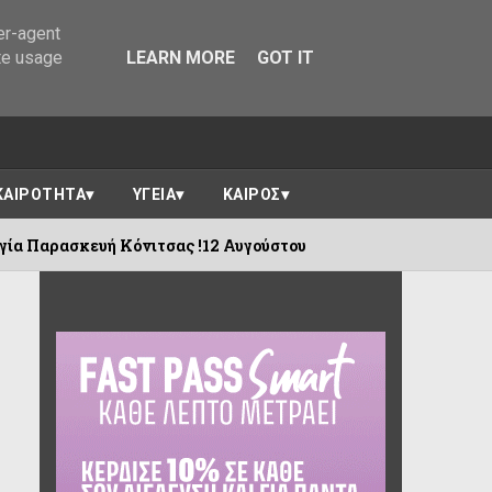
er-agent
te usage
LEARN MORE
GOT IT
ΚΑΙΡΟΤΗΤΑ
ΥΓΕΙΑ
ΚΑΙΡΟΣ
όνιτσας !12 Αυγούστου
100 χρόνια Προ
08/08/2026