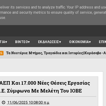
liver its services and to analyze traffic. Your IP address and us
rmance and security metrics to ensure quality of service, genera
use.
ΤΙΑ
ΒΙΝΤΕΟ
ΕΚΔΗΛΩΣΕΙΣ
ΟΙΚΟΝΟΜΙΑ
ΕΠΙ
 Μνήμες, Τραγούδια και Ιστορίες||Κεράσοβο -Αγία Παρασκευή Κ
 ΑΕΠ Και 17.000 Νέες Θέσεις Εργασίας
Ν.Ε. Σύμφωνα Με Μελέτη Του ΙΟΒΕ
11/06/2025 10:08:00 π.μ.