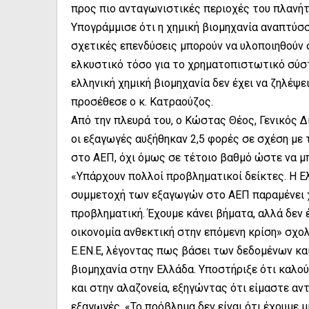
προς πιο ανταγωνιστικές περιοχές του πλανή
Υπογράμμισε ότι η χημική βιομηχανία αναπτύσσε
σχετικές επενδύσεις μπορούν να υλοποιηθούν
ελκυστικό τόσο για το χρηματοπιστωτικό σύστ
ελληνική χημική βιομηχανία δεν έχει να ζηλέψ
προσέθεσε ο κ. Κατραούζος.
Από την πλευρά του, ο Κώστας Θέος, Γενικός Δ
οι εξαγωγές αυξήθηκαν 2,5 φορές σε σχέση με 
στο ΑΕΠ, όχι όμως σε τέτοιο βαθμό ώστε να μ
«Υπάρχουν πολλοί προβληματικοί δείκτες. Η Ε
συμμετοχή των εξαγωγών στο ΑΕΠ παραμένει χ
προβληματική. Έχουμε κάνει βήματα, αλλά δεν 
οικονομία ανθεκτική στην επόμενη κρίση» σχολί
Ε.ΕΝ.Ε, λέγοντας πως βάσει των δεδομένων κα
βιομηχανία στην Ελλάδα. Υποστήριξε ότι καλ
και στην αλαζονεία, εξηγώντας ότι είμαστε αν
εξαγωγές. «Το πρόβλημα δεν είναι ότι έχουμε μ