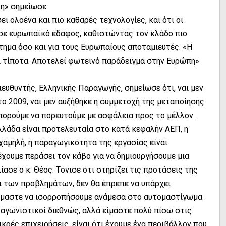
τη» σημείωσε.
ι ολοένα και πιο καθαρές τεχνολογίες, και ότι οι
 σε ευρωπαϊκό έδαφος, καθιστώντας τον κλάδο πιο
ημα όσο και για τους Ευρωπαίους αποταμιευτές. «Η
ει τίποτα. Αποτελεί φωτεινό παράδειγμα στην Ευρώπη»
ιευθυντής, Ελληνικής Παραγωγής, σημείωσε ότι, ναι μεν
το 2009, ναι μεν αυξήθηκε η συμμετοχή της μεταποίησης
πορούμε να πορευτούμε με ασφάλεια προς το μέλλον.
λλάδα είναι προτελευταία στο κατά κεφαλήν ΑΕΠ, η
αμηλή, η παραγωγικότητα της εργασίας είναι
έχουμε περάσει τον κάβο για να δημιουργήσουμε μια
ασε ο κ. Θέος. Τόνισε ότι στηρίζει τις προτάσεις της
ι των προβλημάτων, δεν θα έπρεπε να υπάρχει
ούμαστε να ισορροπήσουμε ανάμεσα στο αυτομαστίγωμα
ταγωνιστικοί διεθνώς, αλλά είμαστε πολύ πίσω στις
ικρές επιχειρήσεις, είναι ότι έχουμε ένα περιβάλλον που