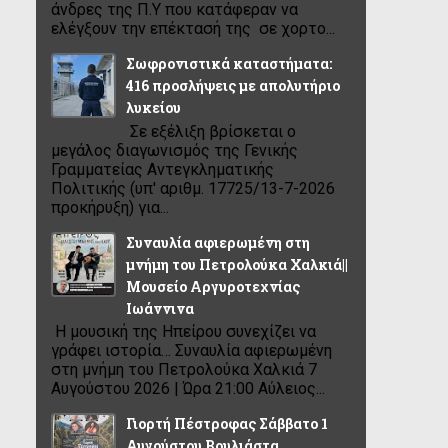
άνδρες της Π.Υ που κατάφεραν να
ελέγξουν την επέκτασή της σε χορτο...
Σωφρονιστικά καταστήματα:
416 προσλήψεις με απολυτήριο
λυκείου
Σε εξέλιξη βρίσκεται ο
μεγάλος διαγωνισμός της Γενικής
Γραμματείας Αντεγκληματικής
Πολιτικής (υπ' αριθμ. 17725/13-7-2026
προκήρυξη) για...
Συναυλία αφιερωμένη στη
μνήμη του Πετρολούκα Χαλκιά||
Μουσείο Αργυροτεχνίας
Ιωάννινα
Η μουσική της Ηπείρου συνεχίζει να
γράφει ιστορία… Συναυλία αφιερωμένη
στη μνήμη του Πετρολούκα Χαλκιά 7
Αυγούστου 2026 | Ώρα 21:00 Αύλειος...
Γιορτή Πέστροφας Σάββατο 1
Αυγούστου Βουλιάστα