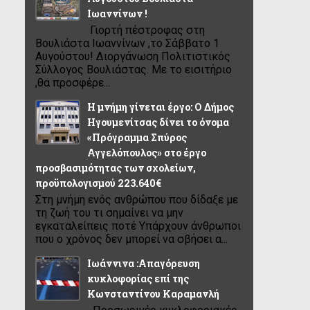
Ιωαννίνων !
Γιορτή πέστροφας στη
Βουλιάστα Ιωαννίνων ,το Σάββατο 1
Αυγούστου! Διοργάνωση Πολιτιστικός
Σύλλογος Βουλιάστας. Με το εισιτήριο
,θα προσφέρε...
Η μνήμη γίνεται έργο: Ο Δήμος
Ηγουμενίτσας δίνει το όνομα
«Πρόγραμμα Σπύρος
Αγγελόπουλος» στο έργο
προσβασιμότητας των σχολείων,
προϋπολογισμού 223.640€
Στη μνήμη ενός ανθρώπου που δίδαξε με
τη ζωή του τι σημαίνει να μην
εγκαταλείπεις ποτέ Υπάρχουν άνθρωποι
που ο χρόνος δεν μπορεί να σβήσει α...
Ιωάννινα :Απαγόρευση
κυκλοφορίας επί της
Κωνσταντίνου Καραμανλή