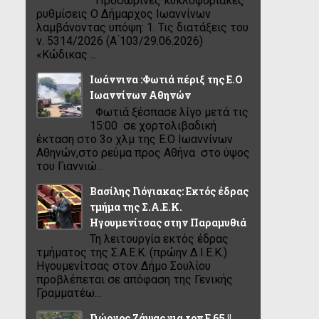
Προσωρινές κυκλοφοριακές
ρυθμίσεις Ο Δήμαρχος Ιωαννίνων
λαμβάνοντας υπόψη: 1. Τις διατάξεις του
ν. 5314/2026 (Α ́103/29.06.2026)
«Κώδικας ...
Ιωάννινα :Φωτιά πέριξ της Ε.Ο
Ιωαννίνων Αθηνών
Φωτιά ξέσπασε λίγο μετά τις
15:00 σε χορτολιβαδική
έκταση στο 3ο χλμ της Ε.Ο Ιωαννίνων
Αθηνών,στο ρεύμα προς Αθήνα στο ύψος
του Γιαννιώ...
Βασίλης Γιόγιακας: Εκτός έδρας
τμήμα της Σ.Α.Ε.Κ.
Ηγουμενίτσας στην Παραμυθιά
Τη λειτουργία εκτός έδρας
τμήματος της Σ.Α.Ε.Κ. (πρώην Δ.Ι.Ε.Κ.)
Ηγουμενίτσας στον Δήμο Σουλίου
προβλέπεται σε απόφαση της Γενικής
Γραμματέω...
Γιώργος Ζάψας για τον Ε 65 ||