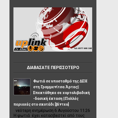
ΔΙΑΒΑΣΑΤΕ ΠΕΡΙΣΣΟΤΕΡΟ
Φωτιά σε υποσταθμό της ΔΕΗ
στη Γραμμενίτσα Άρτας||
Επεκτάθηκε σε χορτολιβαδική
-δασική έκταση ||Πολλές
περιοχές στο σκοτάδι [βίντεο]
νεότερη ενημέρωση 6 Αυγούστου 11:26
Η φωτιά έχει κατασβεστεί από τους