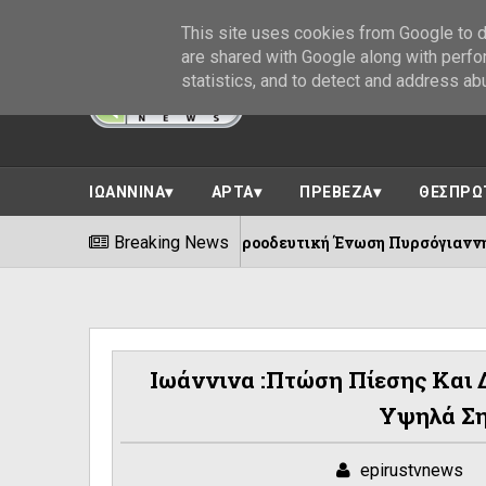
This site uses cookies from Google to de
are shared with Google along with perfo
statistics, and to detect and address ab
ΙΩΑΝΝΙΝΑ
ΑΡΤΑ
ΠΡΕΒΕΖΑ
ΘΕΣΠΡΩ
100 χρόνια Προοδευτική Ένωση Πυρσόγιαννης ||Πλήθος εκδ
Breaking News
6
Ιωάννινα :Πτώση Πίεσης Και 
Υψηλά Ση
epirustvnews