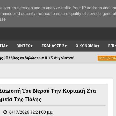
liver its services and to analyze traffic. Your IP address and us
rmance and security metrics to ensure quality of service, genera
use.
ΤΙΑ
ΒΙΝΤΕΟ
ΕΚΔΗΛΩΣΕΙΣ
ΟΙΚΟΝΟΜΙΑ
ΕΠΙ
ηλώσεων 8-15 Αυγούστου!
Η «Αγιογραφί
06/08/2026
Διακοπή Του Νερού Την Κυριακή Στα
μεία Της Πόλης
6/17/2026 12:21:00 μ.μ.