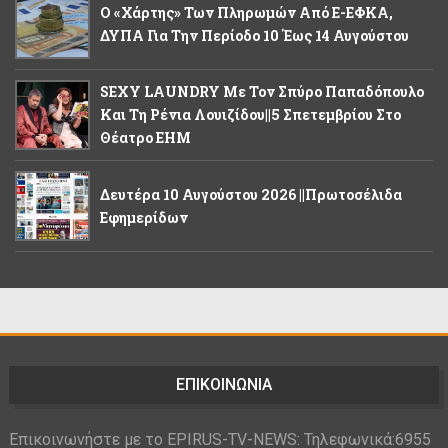
Ο «χάρτης» Των Πληρωμών Από E-ΕΦΚΑ,
ΔΥΠΑ Για Την Περίοδο 10 Έως 14 Αυγούστου
SEXY LAUNDRY Με Τον Σπύρο Παπαδόπουλο
Και Τη Ρένια Λουιζίδου||5 Σπετεμβρίου Στο
Θέατρο ΕΗΜ
Δευτέρα 10 Αυγούστου 2026 ||Πρωτοσέλιδα
Εφημερίδων
ΕΠΙΚΟΙΝΩΝΙΑ
Επικοινωνήστε με το EPIRUS-TV-NEWS: Τηλεφωνικά:6955