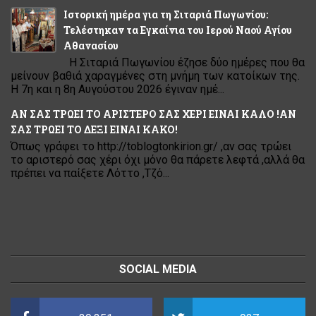
Ιστορική ημέρα για τη Σιταριά Πωγωνίου:
Τελέστηκαν τα Εγκαίνια του Ιερού Ναού Αγίου
Αθανασίου
Η Σιταριά Πωγωνίου έζησε δύο ημέρες που θα
μείνουν βαθιά χαραγμένες στη μνήμη των κατοίκων της.
Η 7η και η 8η Αυγούστου 2026 έγιναν ημέ...
ΑΝ ΣΑΣ ΤΡΩΕΙ ΤΟ ΑΡΙΣΤΕΡΟ ΣΑΣ ΧΕΡΙ ΕΙΝΑΙ ΚΑΛΟ !ΑΝ
ΣΑΣ ΤΡΩΕΙ ΤΟ ΔΕΞΙ ΕΙΝΑΙ ΚΑΚΟ!
Όπως γράφει το http://toblogtonkirion.gr/ ,αν σας τρώει
το αριστερό σας χέρι όχι μόνο θα πάρετε λεφτά ,αλλά θα
πρέπει να παίξετε Λόττο ,Τζό...
SOCIAL MEDIA