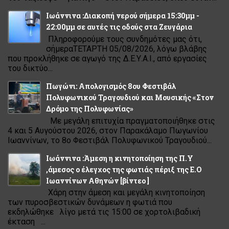
Ιωάννινα :Διακοπή νερού σήμερα 15:30μμ -
22:00μμ σε αυτές τις οδούς στα Ζευγάρια
Πληροφορούμε τους συνδημότες μας ότι,
σήμεραΤΕΤΑΡΤΗ 05/08/2026, λόγω βλάβης
που προκλήθηκε σε αγωγό της Δ.Ε.Υ.Α.Ι., από εργασίες
του δικτύο...
Πωγώνι: Απολογισμός 8ου Φεστιβάλ
Πολυφωνικού Τραγουδιού και Μουσικής «Στον
Δρόμο της Πολυφωνίας»
Με μεγάλη επιτυχία πραγματοποιήθηκε στις
4 και 5 Αυγούστου 2026, στον Παρακάλαμο Πωγωνίου
Ιωαννίνων, το 8ο Φεστιβάλ Πολυφωνικού Τραγουδιού...
Ιωάννινα :Άμεση η κινητοποίηση της Π.Υ
,άμεσος ο έλεγχος της φωτιάς πέριξ της Ε.Ο
Ιωαννίνων Αθηνών [βίντεο ]
Χάρη στην άμεση και μεγάλη κινητοποίηση
των πυροσβεστικών δυνάμεων η φωτιά που
εκδηλώθηκε λίγο μετά τις 15:00 σε χορτολιβαδική
έκταση ...