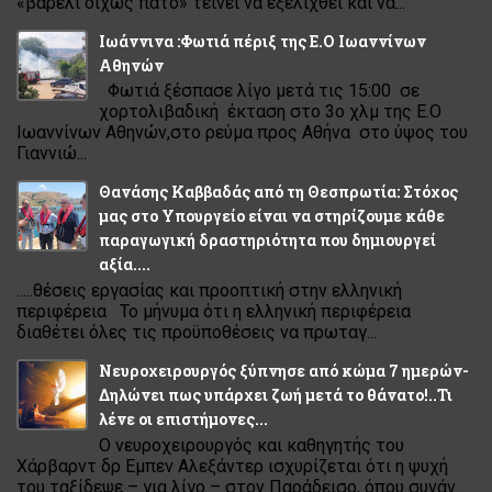
«βαρέλι δίχως πάτο» τείνει να εξελιχθεί και να...
Ιωάννινα :Φωτιά πέριξ της Ε.Ο Ιωαννίνων
Αθηνών
Φωτιά ξέσπασε λίγο μετά τις 15:00 σε
χορτολιβαδική έκταση στο 3ο χλμ της Ε.Ο
Ιωαννίνων Αθηνών,στο ρεύμα προς Αθήνα στο ύψος του
Γιαννιώ...
Θανάσης Καββαδάς από τη Θεσπρωτία: Στόχος
μας στο Υπουργείο είναι να στηρίζουμε κάθε
παραγωγική δραστηριότητα που δημιουργεί
αξία....
.....θέσεις εργασίας και προοπτική στην ελληνική
περιφέρεια Το μήνυμα ότι η ελληνική περιφέρεια
διαθέτει όλες τις προϋποθέσεις να πρωταγ...
Νευροχειρουργός ξύπνησε από κώμα 7 ημερών-
Δηλώνει πως υπάρχει ζωή μετά το θάνατο!..Τι
λένε οι επιστήμονες...
Ο νευροχειρουργός και καθηγητής του
Χάρβαρντ δρ Εμπεν Αλεξάντερ ισχυρίζεται ότι η ψυχή
του ταξίδεψε – για λίγο – στον Παράδεισο, όπου συνάν...