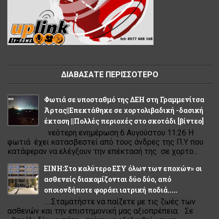
ΔΙΑΒΑΣΑΤΕ ΠΕΡΙΣΣΟΤΕΡΟ
Φωτιά σε υποσταθμό της ΔΕΗ στη Γραμμενίτσα
Άρτας||Επεκτάθηκε σε χορτολιβαδική -δασική
έκταση ||Πολλές περιοχές στο σκοτάδι [βίντεο]
νεότερη ενημέρωση 6 Αυγούστου 11:26 Η
φωτιά έχει κατασβεστεί από τους άνδρες της Π.Υ που
κατάφεραν να ελέγξουν την επέκτασή της σε χορτο...
ΕΙΝΗ:Στο καλύτερο ΕΣΥ όλων των εποχών» οι
ασθενείς διακομίζονται δύο δύο, από
οποιονδήποτε φοράει ιατρική ποδιά.....
.....Σταματήστε να παίζετε με τις ζωές των
ασθενών και την επιστημονική μας αξιοπρέπεια. Σε