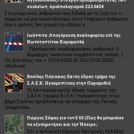
σχολείων, προϋπολογισμού 223.640€
Στη μνήμη ενός ανθρώπου που δίδαξε με τη ζωή του τι
σημαίνει να μην εγκαταλείπεις ποτέ Υπάρχουν άνθρωποι
που ο χρόνος δεν μπορεί να σβήσει α...
Ιωάννινα :Απαγόρευση κυκλοφορίας επί της
Κωνσταντίνου Καραμανλή
Προσωρινές κυκλοφοριακές ρυθμίσεις Ο
Δήμαρχος Ιωαννίνων λαμβάνοντας υπόψη: 1.
Τις διατάξεις του ν. 5314/2026 (Α ́103/29.06.2026)
«Κώδικας ...
Βασίλης Γιόγιακας: Εκτός έδρας τμήμα της
Σ.Α.Ε.Κ. Ηγουμενίτσας στην Παραμυθιά
Τη λειτουργία εκτός έδρας τμήματος της
Σ.Α.Ε.Κ. (πρώην Δ.Ι.Ε.Κ.) Ηγουμενίτσας στον
Δήμο Σουλίου προβλέπεται σε απόφαση της Γενικής
Γραμματέω...
Γιώργος Ζάψας για τον Ε 65 ||Πώς θα μπορούσε
να εξυπηρετήσει και την Ήπειρο ;
Ότι ο αυτοκινητόδρομος Κεντρικής Ελλάδος