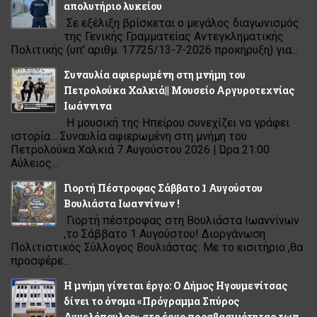
απολυτήριο λυκείου
Σε εξέλιξη βρίσκεται ο μεγάλος διαγωνισμός
της Γενικής Γραμματείας Αντεγκληματικής
Πολιτικής (υπ' αριθμ. 17725/13-7-2026 προκήρυξη) για...
Συναυλία αφιερωμένη στη μνήμη του
Πετρολούκα Χαλκιά|| Μουσείο Αργυροτεχνίας
Ιωάννινα
Η μουσική της Ηπείρου συνεχίζει να γράφει
ιστορία… Συναυλία αφιερωμένη στη μνήμη του
Πετρολούκα Χαλκιά 7 Αυγούστου 2026 | Ώρα 21:00
Αύλειος...
Γιορτή Πέστροφας Σάββατο 1 Αυγούστου
Βουλιάστα Ιωαννίνων !
Γιορτή πέστροφας στη Βουλιάστα Ιωαννίνων
,το Σάββατο 1 Αυγούστου! Διοργάνωση
Πολιτιστικός Σύλλογος Βουλιάστας. Με το εισιτήριο ,θα
προσφέρε...
Η μνήμη γίνεται έργο: Ο Δήμος Ηγουμενίτσας
δίνει το όνομα «Πρόγραμμα Σπύρος
Αγγελόπουλος» στο έργο προσβασιμότητας των