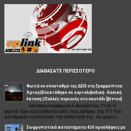
ΔΙΑΒΑΣΑΤΕ ΠΕΡΙΣΣΟΤΕΡΟ
Φωτιά σε υποσταθμό της ΔΕΗ στη Γραμμενίτσα
Άρτας||Επεκτάθηκε σε χορτολιβαδική -δασική
έκταση ||Πολλές περιοχές στο σκοτάδι [βίντεο]
νεότερη ενημέρωση 6 Αυγούστου 11:26 Η
φωτιά έχει κατασβεστεί από τους άνδρες της Π.Υ που
κατάφεραν να ελέγξουν την επέκτασή της σε χορτο...
Σωφρονιστικά καταστήματα: 416 προσλήψεις με