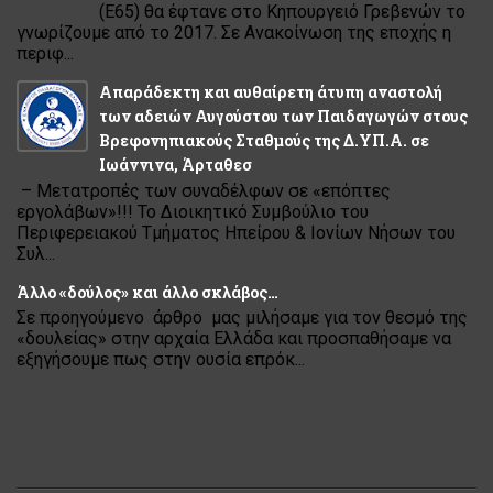
(Ε65) θα έφτανε στο Κηπουργειό Γρεβενών το
γνωρίζουμε από το 2017. Σε Ανακοίνωση της εποχής η
περιφ...
Απαράδεκτη και αυθαίρετη άτυπη αναστολή
των αδειών Αυγούστου των Παιδαγωγών στους
Βρεφονηπιακούς Σταθμούς της Δ.ΥΠ.Α. σε
Ιωάννινα, Άρταθεσ
– Μετατροπές των συναδέλφων σε «επόπτες
εργολάβων»!!! Το Διοικητικό Συμβούλιο του
Περιφερειακού Τμήματος Ηπείρου & Ιονίων Νήσων του
Συλ...
Άλλο «δούλος» και άλλο σκλάβος…
Σε προηγούμενο άρθρο μας μιλήσαμε για τον θεσμό της
«δουλείας» στην αρχαία Ελλάδα και προσπαθήσαμε να
εξηγήσουμε πως στην ουσία επρόκ...