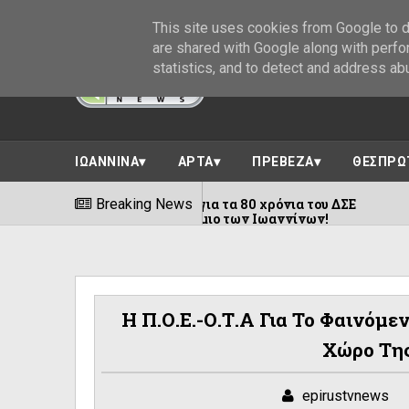
This site uses cookies from Google to de
are shared with Google along with perfo
statistics, and to detect and address ab
ΙΩΑΝΝΙΝΑ
ΑΡΤΑ
ΠΡΕΒΕΖΑ
ΘΕΣΠΡΩ
 στον Γράμμο για τα 80 χρόνια του ΔΣΕ
Breaking News
09/08/2026
εθνές Αεροδρόμιο των Ιωαννίνων!
Η Π.Ο.Ε.-Ο.Τ.Α Για Το Φαινόμ
Χώρο Τη
epirustvnews