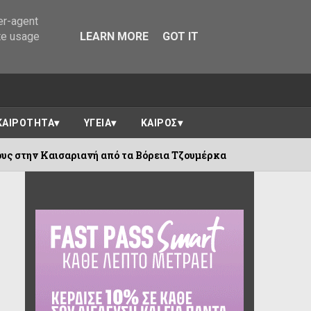
er-agent
te usage
LEARN MORE
GOT IT
ΚΑΙΡΟΤΗΤΑ
ΥΓΕΙΑ
ΚΑΙΡΟΣ
ιανή από τα Βόρεια Τζουμέρκα
Ο Αλέξα
09/08/2026