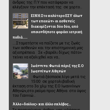
άνδρες της Π.Υ που κατάφεραν να
ελέγξουν την επέκτασή της σε χορτο...
ΕΙΝΗ:Στο καλύτερο ΕΣΥ όλων
των εποχών» οι ασθενείς
διακομίζονται δύο δύο, από
οποιονδήποτε φοράει ιατρική
ποδιά.....
.....Σταματήστε να παίζετε με τις ζωές
των ασθενών και την επιστημονική μας
αξιοπρέπεια. Σε «βαρέλι δίχως πάτο»
τείνει να εξελιχθεί και να...
Ιωάννινα :Φωτιά πέριξ της Ε.Ο
Ιωαννίνων Αθηνών
Φωτιά ξέσπασε λίγο μετά τις
15:00 σε χορτολιβαδική
έκταση στο 3ο χλμ της Ε.Ο Ιωαννίνων
Αθηνών,στο ρεύμα προς Αθήνα στο ύψος
του Γιαννιώ...
Άλλο «δούλος» και άλλο σκλάβος…
Σε προηγούμενο άρθρο μας μιλήσαμε