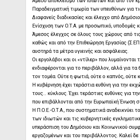
Άμεσο αποκλεισμό των ιδιωτών και από τον κ
Παραδειγματική τιμωρία των υπευθύνων για τι
Διαφανείς διαδικασίες και έλεγχο από Δημόσιο
Ενίσχυση των Ο.Τ.Α. με προσωπικό, υποδομές 
Άμεσος έλεγχος σε όλους τους χώρους από τι
καθώς και από την Επιθεώρηση Εργασίας (Σ.ΕΠ.Ε
αυστηρά τα μέτρα υγιεινής και ασφάλειας.
Οι εργολάβοι και οι «ντίλερ» που λυμαίνοντα
ενδιαφέρονται για το περιβάλλον, αλλά για τα 
τον τομέα. Ούτε η φωτιά, ούτε ο καπνός, ούτε 
Η κυβέρνηση έχει τεράστια ευθύνη για την εκ
τους… κύκλους. Έχει τεράστιες ευθύνες για τη
που επιβάλλονται από την Ευρωπαϊκή Ένωση σ
Η Π.Ο.Ε.-Ο.Τ.Α., που συστηματικά αναδεικνύει 
των ιδιωτών και τις κυβερνητικές εγκληματικές
υπεράσπιση του Δημόσιου και Κοινωνικού συμφ
εργαζομένων και του περιβάλλοντος. Καλεί δε τ