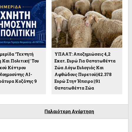
Ημερίδα ‘Τεχνητή
ΥΠΑΑΤ: Αποζημιώσεις 4,2
 Και Πολιτική’ Του
Εκατ. Ευρώ Για Θανατωθέντα
κού Κέντρου
Ζώα Λόγω Ευλογιάς Και
Νοημοσύνης ΑΙ-
Αφθώδους Πυρετού||42.378
Εράτυρα Κοζάνης 9
Ευρώ Στην Ήπειρο ||91
υ
Θανατωθέντα Ζώα
Παλαιότερη Ανάρτηση