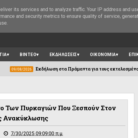
liver its services and to analyze traffic. Your IP address and us
rmance and security metrics to ensure quality of service, genera
use.
ΤΙΑ
ΒΙΝΤΕΟ
ΕΚΔΗΛΩΣΕΙΣ
ΟΙΚΟΝΟΜΙΑ
ΕΠΙ
Εκδήλωση στα Πράμαντα για τους εκτελεσμένους στην Καισαρ
ενο Των Πυρκαγιών Που Ξεσπούν Στον
ς Ανακύκλωσης
7/30/2025 09:09:00 π.μ.