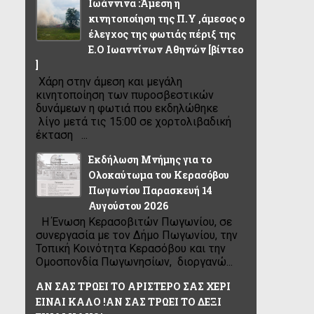
Ιωάννινα :Άμεση η
κινητοποίηση της Π.Υ ,άμεσος ο
έλεγχος της φωτιάς πέριξ της
Ε.Ο Ιωαννίνων Αθηνών [βίντεο
]
Χάρη στην άμεση και μεγάλη
κινητοποίηση των πυροσβεστικών
δυνάμεων η φωτιά που εκδηλώθηκε
λίγο μετά τις 15:00 σε χορτολιβαδική
έκταση ...
Εκδήλωση Μνήμης για το
Ολοκαύτωμα του Κερασόβου
Πωγωνίου Παρασκευή 14
Αυγούστου 2026
Η Ένωση Κερασοβιτών Πωγωνίου, σε
συνεργασία με τον Δήμο Πωγωνίου, την
Τοπική Κοινότητα Κερασόβου και την
Ομοσπονδία Πωγωνησίων, διοργανώ...
ΑΝ ΣΑΣ ΤΡΩΕΙ ΤΟ ΑΡΙΣΤΕΡΟ ΣΑΣ ΧΕΡΙ
ΕΙΝΑΙ ΚΑΛΟ !ΑΝ ΣΑΣ ΤΡΩΕΙ ΤΟ ΔΕΞΙ