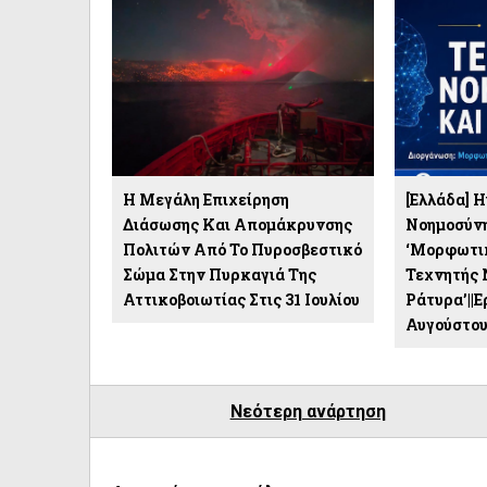
Η Μεγάλη Επιχείρηση
[Ελλάδα] 
Διάσωσης Και Απομάκρυνσης
Νοημοσύνη
Πολιτών Από Το Πυροσβεστικό
‘Μορφωτι
Σώμα Στην Πυρκαγιά Της
Τεχνητής 
Αττικοβοιωτίας Στις 31 Ιουλίου
Ράτυρα’||
Αυγούστο
Νεότερη ανάρτηση