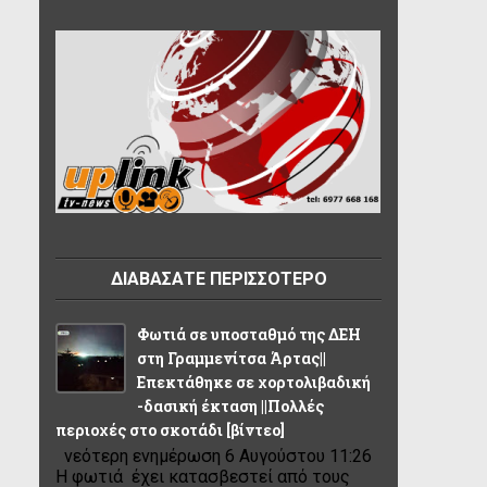
ΔΙΑΒΑΣΑΤΕ ΠΕΡΙΣΣΟΤΕΡΟ
Φωτιά σε υποσταθμό της ΔΕΗ
στη Γραμμενίτσα Άρτας||
Επεκτάθηκε σε χορτολιβαδική
-δασική έκταση ||Πολλές
περιοχές στο σκοτάδι [βίντεο]
νεότερη ενημέρωση 6 Αυγούστου 11:26
Η φωτιά έχει κατασβεστεί από τους