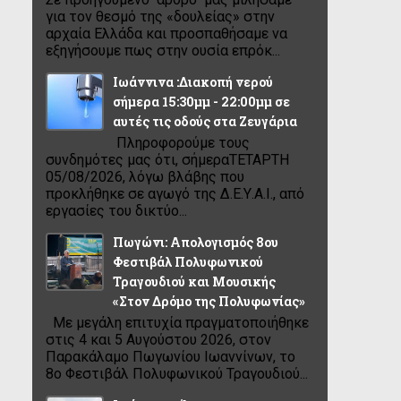
για τον θεσμό της «δουλείας» στην
αρχαία Ελλάδα και προσπαθήσαμε να
εξηγήσουμε πως στην ουσία επρόκ...
Ιωάννινα :Διακοπή νερού
σήμερα 15:30μμ - 22:00μμ σε
αυτές τις οδούς στα Ζευγάρια
Πληροφορούμε τους
συνδημότες μας ότι, σήμεραΤΕΤΑΡΤΗ
05/08/2026, λόγω βλάβης που
προκλήθηκε σε αγωγό της Δ.Ε.Υ.Α.Ι., από
εργασίες του δικτύο...
Πωγώνι: Απολογισμός 8ου
Φεστιβάλ Πολυφωνικού
Τραγουδιού και Μουσικής
«Στον Δρόμο της Πολυφωνίας»
Με μεγάλη επιτυχία πραγματοποιήθηκε
στις 4 και 5 Αυγούστου 2026, στον
Παρακάλαμο Πωγωνίου Ιωαννίνων, το
8ο Φεστιβάλ Πολυφωνικού Τραγουδιού...