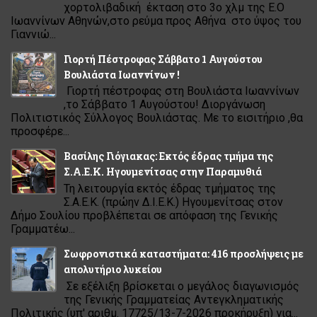
χορτολιβαδική έκταση στο 3ο χλμ της Ε.Ο
Ιωαννίνων Αθηνών,στο ρεύμα προς Αθήνα στο ύψος του
Γιαννιώ...
Γιορτή Πέστροφας Σάββατο 1 Αυγούστου
Βουλιάστα Ιωαννίνων !
Γιορτή πέστροφας στη Βουλιάστα Ιωαννίνων
,το Σάββατο 1 Αυγούστου! Διοργάνωση
Πολιτιστικός Σύλλογος Βουλιάστας. Με το εισιτήριο ,θα
προσφέρε...
Βασίλης Γιόγιακας: Εκτός έδρας τμήμα της
Σ.Α.Ε.Κ. Ηγουμενίτσας στην Παραμυθιά
Τη λειτουργία εκτός έδρας τμήματος της
Σ.Α.Ε.Κ. (πρώην Δ.Ι.Ε.Κ.) Ηγουμενίτσας στον
Δήμο Σουλίου προβλέπεται σε απόφαση της Γενικής
Γραμματέω...
Σωφρονιστικά καταστήματα: 416 προσλήψεις με
απολυτήριο λυκείου
Σε εξέλιξη βρίσκεται ο μεγάλος διαγωνισμός
της Γενικής Γραμματείας Αντεγκληματικής
Πολιτικής (υπ' αριθμ. 17725/13-7-2026 προκήρυξη) για...