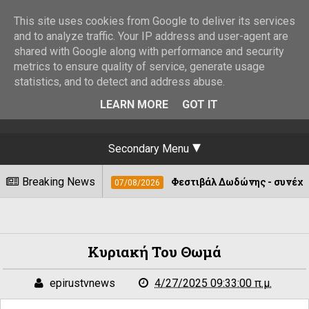
This site uses cookies from Google to deliver its services
and to analyze traffic. Your IP address and user-agent are
shared with Google along with performance and security
metrics to ensure quality of service, generate usage
statistics, and to detect and address abuse.
LEARN MORE
GOT IT
Secondary Menu
Breaking News
Φεστιβάλ Δωδώνης - συνέχεια με Μάξιμο Μο
07/08/2026
Κυριακή Του Θωμά
epirustvnews
4/27/2025 09:33:00 π.μ.