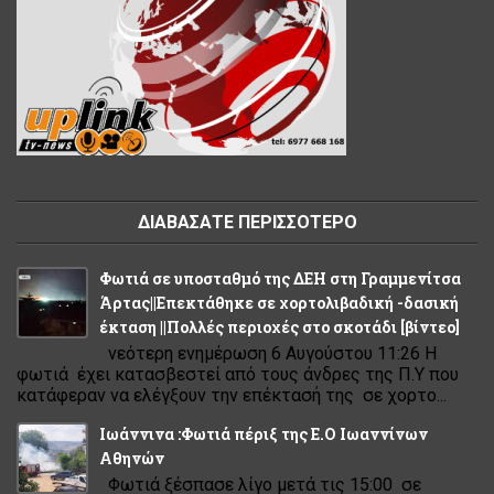
ΔΙΑΒΑΣΑΤΕ ΠΕΡΙΣΣΟΤΕΡΟ
Φωτιά σε υποσταθμό της ΔΕΗ στη Γραμμενίτσα
Άρτας||Επεκτάθηκε σε χορτολιβαδική -δασική
έκταση ||Πολλές περιοχές στο σκοτάδι [βίντεο]
νεότερη ενημέρωση 6 Αυγούστου 11:26 Η
φωτιά έχει κατασβεστεί από τους άνδρες της Π.Υ που
κατάφεραν να ελέγξουν την επέκτασή της σε χορτο...
Ιωάννινα :Φωτιά πέριξ της Ε.Ο Ιωαννίνων
Αθηνών
Φωτιά ξέσπασε λίγο μετά τις 15:00 σε