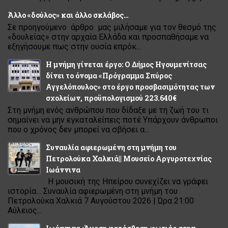
Άλλο «δούλος» και άλλο σκλάβος…
Σε προηγούμενο άρθρο μας μιλήσαμε για τον θεσμό της
«δουλείας» στην αρχαία Ελλάδα και προσπαθήσαμε να
εξηγήσουμε πως στην ουσία επρόκ...
Η μνήμη γίνεται έργο: Ο Δήμος Ηγουμενίτσας
δίνει το όνομα «Πρόγραμμα Σπύρος
Αγγελόπουλος» στο έργο προσβασιμότητας των
σχολείων, προϋπολογισμού 223.640€
Στη μνήμη ενός ανθρώπου που δίδαξε με τη ζωή του τι
σημαίνει να μην εγκαταλείπεις ποτέ Υπάρχουν άνθρωποι
που ο χρόνος δεν μπορεί να σβήσει α...
Συναυλία αφιερωμένη στη μνήμη του
Πετρολούκα Χαλκιά|| Μουσείο Αργυροτεχνίας
Ιωάννινα
Η μουσική της Ηπείρου συνεχίζει να γράφει
ιστορία… Συναυλία αφιερωμένη στη μνήμη του
Πετρολούκα Χαλκιά 7 Αυγούστου 2026 | Ώρα 21:00
Αύλειος...