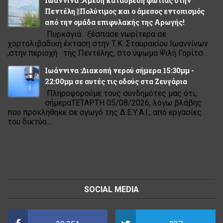
Ιωάννινα :Άμεση κατάσβεση φωτιάς στην
Πεντέλη ||Πολύτιμος και ο άμεσος εντοπισμός
από την ομάδα επιφυλακής της Αρωγής!
Πυρκαγιά ξέσπασε νωρίτερα σε
χορτολιβαδική έκταση στην Τ.Κ. Σταυρακίου Ιωαννίνων
,στην περιοχή της Πεντέλης, στο ύψωμα Ψιλή Γορίτσ...
Ιωάννινα :Διακοπή νερού σήμερα 15:30μμ -
22:00μμ σε αυτές τις οδούς στα Ζευγάρια
Πληροφορούμε τους συνδημότες μας ότι,
σήμεραΤΕΤΑΡΤΗ 05/08/2026, λόγω βλάβης
που προκλήθηκε σε αγωγό της Δ.Ε.Υ.Α.Ι., από εργασίες
του δικτύο...
SOCIAL MEDIA