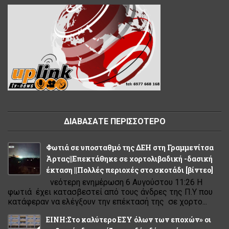
ΔΙΑΒΑΣΑΤΕ ΠΕΡΙΣΣΟΤΕΡΟ
Φωτιά σε υποσταθμό της ΔΕΗ στη Γραμμενίτσα
Άρτας||Επεκτάθηκε σε χορτολιβαδική -δασική
έκταση ||Πολλές περιοχές στο σκοτάδι [βίντεο]
νεότερη ενημέρωση 6 Αυγούστου 11:26 Η
φωτιά έχει κατασβεστεί από τους άνδρες της Π.Υ που
κατάφεραν να ελέγξουν την επέκτασή της σε χορτο...
ΕΙΝΗ:Στο καλύτερο ΕΣΥ όλων των εποχών» οι