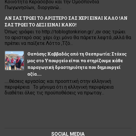
Κοινότητα Κερασόβου και την Ομοσπονδία
Πωγωνησίων, διοργανώ...
ΑΝ ΣΑΣ ΤΡΩΕΙ ΤΟ ΑΡΙΣΤΕΡΟ ΣΑΣ ΧΕΡΙ ΕΙΝΑΙ ΚΑΛΟ !ΑΝ
ΣΑΣ ΤΡΩΕΙ ΤΟ ΔΕΞΙ ΕΙΝΑΙ ΚΑΚΟ!
Όπως γράφει το http://toblogtonkirion.gr/ ,αν σας τρώει
το αριστερό σας χέρι όχι μόνο θα πάρετε λεφτά ,αλλά θα
πρέπει να παίξετε Λόττο ,Τζό...
Θανάσης Καββαδάς από τη Θεσπρωτία: Στόχος
μας στο Υπουργείο είναι να στηρίζουμε κάθε
παραγωγική δραστηριότητα που δημιουργεί
αξία....
.....θέσεις εργασίας και προοπτική στην ελληνική
περιφέρεια Το μήνυμα ότι η ελληνική περιφέρεια
διαθέτει όλες τις προϋποθέσεις να πρωταγ...
SOCIAL MEDIA