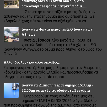
ασθενείς διακομίζονται δύο δύο, από
οποιονδήποτε φοράει ιατρική ποδιά.....
.....Σταματήστε να παίζετε με τις ζωές των
ασθενών και την επιστημονική μας αξιοπρέπεια. Σε
«βαρέλι δίχως πάτο» τείνει να εξελιχθεί και να...
Ιωάννινα :Φωτιά πέριξ της Ε.Ο Ιωαννίνων
Αθηνών
Φωτιά ξέσπασε λίγο μετά τις 15:00 σε
χορτολιβαδική έκταση στο 3ο χλμ της Ε.Ο
Ιωαννίνων Αθηνών,στο ρεύμα προς Αθήνα στο ύψος του
Γιαννιώ...
Άλλο «δούλος» και άλλο σκλάβος…
Σε προηγούμενο άρθρο μας μιλήσαμε για τον θεσμό της
«δουλείας» στην αρχαία Ελλάδα και προσπαθήσαμε να
εξηγήσουμε πως στην ουσία επρόκ...
Ιωάννινα :Διακοπή νερού σήμερα 15:30μμ -
22:00μμ σε αυτές τις οδούς στα Ζευγάρια
Πληροφορούμε τους συνδημότες μας ότι,
σήμεραΤΕΤΑΡΤΗ 05/08/2026, λόγω βλάβης
που προκλήθηκε σε αγωγό της Δ.Ε.Υ.Α.Ι., από εργασίες