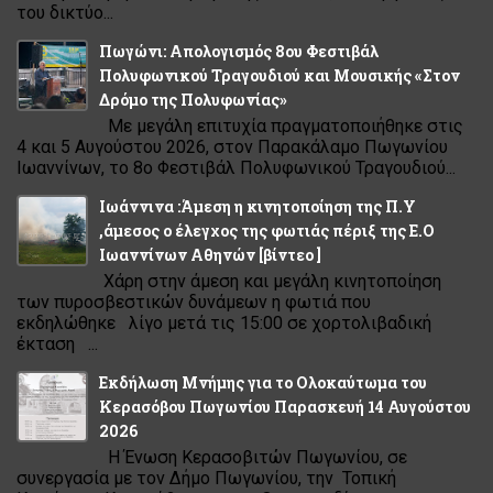
του δικτύο...
Πωγώνι: Απολογισμός 8ου Φεστιβάλ
Πολυφωνικού Τραγουδιού και Μουσικής «Στον
Δρόμο της Πολυφωνίας»
Με μεγάλη επιτυχία πραγματοποιήθηκε στις
4 και 5 Αυγούστου 2026, στον Παρακάλαμο Πωγωνίου
Ιωαννίνων, το 8ο Φεστιβάλ Πολυφωνικού Τραγουδιού...
Ιωάννινα :Άμεση η κινητοποίηση της Π.Υ
,άμεσος ο έλεγχος της φωτιάς πέριξ της Ε.Ο
Ιωαννίνων Αθηνών [βίντεο ]
Χάρη στην άμεση και μεγάλη κινητοποίηση
των πυροσβεστικών δυνάμεων η φωτιά που
εκδηλώθηκε λίγο μετά τις 15:00 σε χορτολιβαδική
έκταση ...
Εκδήλωση Μνήμης για το Ολοκαύτωμα του
Κερασόβου Πωγωνίου Παρασκευή 14 Αυγούστου
2026
Η Ένωση Κερασοβιτών Πωγωνίου, σε
συνεργασία με τον Δήμο Πωγωνίου, την Τοπική