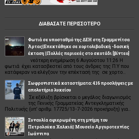
ΔΙΑΒΑΣΑΤΕ ΠΕΡΙΣΣΟΤΕΡΟ
Φωτιά σε υποσταθμό της ΔΕΗ στη Γραμμενίτσα
Άρτας||Επεκτάθηκε σε χορτολιβαδική -δασική
έκταση ||Πολλές περιοχές στο σκοτάδι [βίντεο]
νεότερη ενημέρωση 6 Αυγούστου 11:26 Η
φωτιά έχει κατασβεστεί από τους άνδρες της Π.Υ που
κατάφεραν να ελέγξουν την επέκτασή της σε χορτο...
Σωφρονιστικά καταστήματα: 416 προσλήψεις με
απολυτήριο λυκείου
Σε εξέλιξη βρίσκεται ο μεγάλος διαγωνισμός
της Γενικής Γραμματείας Αντεγκληματικής
Πολιτικής (υπ' αριθμ. 17725/13-7-2026 προκήρυξη) για...
Συναυλία αφιερωμένη στη μνήμη του
Πετρολούκα Χαλκιά|| Μουσείο Αργυροτεχνίας
Ιωάννινα