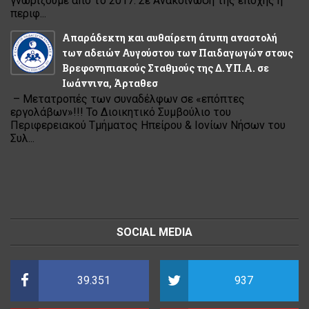
γνωρίζουμε από το 2017. Σε Ανακοίνωση της εποχής η
περιφ...
Απαράδεκτη και αυθαίρετη άτυπη αναστολή
των αδειών Αυγούστου των Παιδαγωγών στους
Βρεφονηπιακούς Σταθμούς της Δ.ΥΠ.Α. σε
Ιωάννινα, Άρταθεσ
– Μετατροπές των συναδέλφων σε «επόπτες
εργολάβων»!!! Το Διοικητικό Συμβούλιο του
Περιφερειακού Τμήματος Ηπείρου & Ιονίων Νήσων του
Συλ...
SOCIAL MEDIA
39.351
937