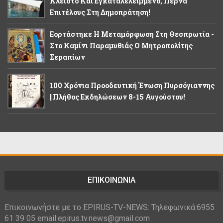
Κλειστό Και Εγκαταλελειμμένο, Περνά
Επιτέλους Στη Δημοπράτηση!
Εορτάστηκε Η Μεταμόρφωση Στη Θεσπρωτία -
Στο Καμίνι Παραμυθιάς Ο Μητροπολίτης
Σεραπίων
100 Χρόνια Προοδευτική Ένωση Πυρσόγιαννης
||Πλήθος Εκδηλώσεων 8-15 Αυγούστου!
ΕΠΙΚΟΙΝΩΝΙΑ
Επικοινωνήστε με το EPIRUS-TV-NEWS: Τηλεφωνικά:6955
61 39 05 email:epirus.tv.news@gmail.com