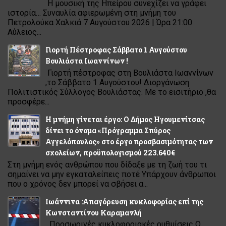
Η μουσική της Ηπείρου συνεχίζει να γράφει
ιστορία… Συναυλία αφιερωμένη στη μνήμη του
Πετρολούκα Χαλκιά 7 Αυγούστου 2026 | Ώρα 21:00
Αύλειος...
Γιορτή Πέστροφας Σάββατο 1 Αυγούστου
Βουλιάστα Ιωαννίνων !
Γιορτή πέστροφας στη Βουλιάστα Ιωαννίνων
,το Σάββατο 1 Αυγούστου! Διοργάνωση
Πολιτιστικός Σύλλογος Βουλιάστας. Με το εισιτήριο ,θα
προσφέρε...
Η μνήμη γίνεται έργο: Ο Δήμος Ηγουμενίτσας
δίνει το όνομα «Πρόγραμμα Σπύρος
Αγγελόπουλος» στο έργο προσβασιμότητας των
σχολείων, προϋπολογισμού 223.640€
Στη μνήμη ενός ανθρώπου που δίδαξε με τη ζωή του τι
σημαίνει να μην εγκαταλείπεις ποτέ Υπάρχουν άνθρωποι
που ο χρόνος δεν μπορεί να σβήσει α...
Ιωάννινα :Απαγόρευση κυκλοφορίας επί της
Κωνσταντίνου Καραμανλή
Προσωρινές κυκλοφοριακές ρυθμίσεις Ο