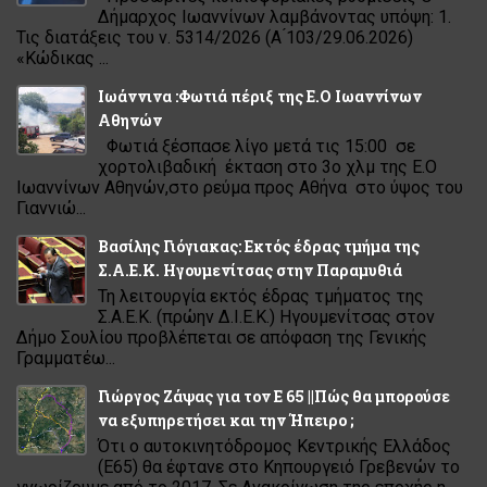
Δήμαρχος Ιωαννίνων λαμβάνοντας υπόψη: 1.
Τις διατάξεις του ν. 5314/2026 (Α ́103/29.06.2026)
«Κώδικας ...
Ιωάννινα :Φωτιά πέριξ της Ε.Ο Ιωαννίνων
Αθηνών
Φωτιά ξέσπασε λίγο μετά τις 15:00 σε
χορτολιβαδική έκταση στο 3ο χλμ της Ε.Ο
Ιωαννίνων Αθηνών,στο ρεύμα προς Αθήνα στο ύψος του
Γιαννιώ...
Βασίλης Γιόγιακας: Εκτός έδρας τμήμα της
Σ.Α.Ε.Κ. Ηγουμενίτσας στην Παραμυθιά
Τη λειτουργία εκτός έδρας τμήματος της
Σ.Α.Ε.Κ. (πρώην Δ.Ι.Ε.Κ.) Ηγουμενίτσας στον
Δήμο Σουλίου προβλέπεται σε απόφαση της Γενικής
Γραμματέω...
Γιώργος Ζάψας για τον Ε 65 ||Πώς θα μπορούσε
να εξυπηρετήσει και την Ήπειρο ;
Ότι ο αυτοκινητόδρομος Κεντρικής Ελλάδος
(Ε65) θα έφτανε στο Κηπουργειό Γρεβενών το