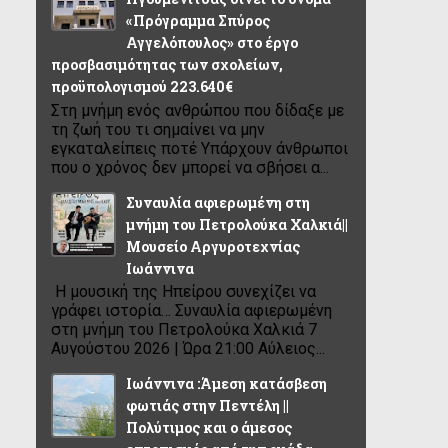
«Πρόγραμμα Σπύρος
Αγγελόπουλος» στο έργο
προσβασιμότητας των σχολείων,
προϋπολογισμού 223.640€
Στη μνήμη ενός ανθρώπου που δίδαξε με
τη ζωή του τι σημαίνει να μην
εγκαταλείπεις ποτέ Υπάρχουν άνθρωποι
που ο χρόνος δεν μπορεί να σβήσει α...
Συναυλία αφιερωμένη στη
μνήμη του Πετρολούκα Χαλκιά||
Μουσείο Αργυροτεχνίας
Ιωάννινα
Η μουσική της Ηπείρου συνεχίζει να
γράφει ιστορία… Συναυλία αφιερωμένη
στη μνήμη του Πετρολούκα Χαλκιά 7
Αυγούστου 2026 | Ώρα 21:00 Αύλειος...
Ιωάννινα :Άμεση κατάσβεση
φωτιάς στην Πεντέλη ||
Πολύτιμος και ο άμεσος