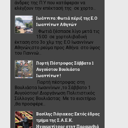
άνδρες της Π.Υ που κατάφεραν να
ελέγξουν την επέκτασή της σε χορτο...
Ιωάννινα :Φωτιά πέριξ της Ε.Ο
Ιωαννίνων Αθηνών
Φωτιά ξέσπασε λίγο μετά τις
15:00 σε χορτολιβαδική
έκταση στο 3ο χλμ της Ε.Ο Ιωαννίνων
Αθηνών,στο ρεύμα προς Αθήνα στο ύψος
του Γιαννιώ...
Γιορτή Πέστροφας Σάββατο 1
Αυγούστου Βουλιάστα
Ιωαννίνων !
Γιορτή πέστροφας στη
Βουλιάστα Ιωαννίνων ,το Σάββατο 1
Αυγούστου! Διοργάνωση Πολιτιστικός
Σύλλογος Βουλιάστας. Με το εισιτήριο
,θα προσφέρε...
Βασίλης Γιόγιακας: Εκτός έδρας
τμήμα της Σ.Α.Ε.Κ.
Ηγουμενίτσας στην Παραμυθιά