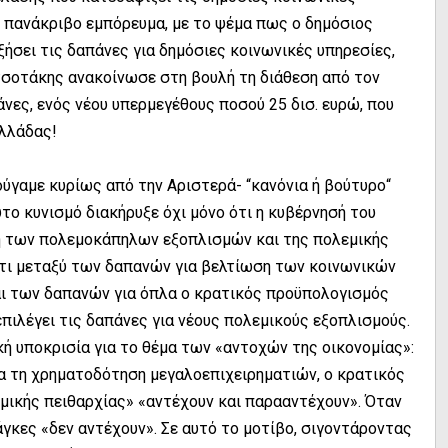
ε πανάκριβο εμπόρευμα, με το ψέμα πως ο δημόσιος
ήσει τις δαπάνες για δημόσιες κοινωνικές υπηρεσίες,
ητσοτάκης ανακοίνωσε στη βουλή τη διάθεση από τον
νες, ενός νέου υπερμεγέθους ποσού 25 δισ. ευρώ, που
Ελλάδας!
ύγαμε κυρίως από την Αριστερά- “κανόνια ή βούτυρο“
υτο κυνισμό διακήρυξε όχι μόνο ότι η κυβέρνησή του
κή των πολεμοκάπηλων εξοπλισμών και της πολεμικής
ι ότι μεταξύ των δαπανών για βελτίωση των κοινωνικών
αι των δαπανών για όπλα ο κρατικός προϋπολογισμός
επιλέγει τις δαπάνες για νέους πολεμικούς εξοπλισμούς.
κή υποκρισία για το θέμα των «αντοχών της οικονομίας»:
για τη χρηματοδότηση μεγαλοεπιχειρηματιών, ο κρατικός
μικής πειθαρχίας» «αντέχουν και παρααντέχουν». Όταν
άγκες «δεν αντέχουν». Σε αυτό το μοτίβο, σιγοντάροντας