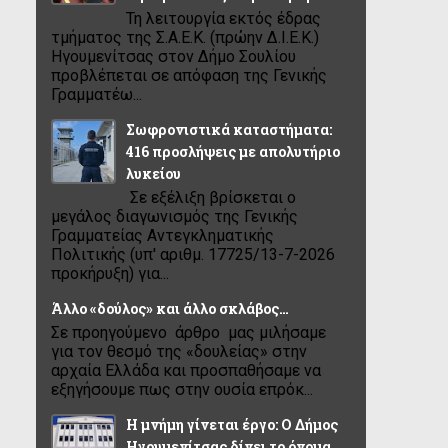
Τη λειτουργία εκτός έδρας
τμήματος της Σ.Α.Ε.Κ. (πρώην Δ.Ι.Ε.Κ.)
Ηγουμενίτσας στον Δήμο Σουλίου
προβλέπεται σε απόφαση της Γενικής
Γραμματέω...
Σωφρονιστικά καταστήματα:
416 προσλήψεις με απολυτήριο
λυκείου
Σε εξέλιξη βρίσκεται ο
μεγάλος διαγωνισμός της Γενικής
Γραμματείας Αντεγκληματικής
Πολιτικής (υπ' αριθμ. 17725/13-7-2026
προκήρυξη) για...
Άλλο «δούλος» και άλλο σκλάβος…
Σε προηγούμενο άρθρο μας μιλήσαμε
για τον θεσμό της «δουλείας» στην
αρχαία Ελλάδα και προσπαθήσαμε να
εξηγήσουμε πως στην ουσία επρόκ...
Η μνήμη γίνεται έργο: Ο Δήμος
Ηγουμενίτσας δίνει το όνομα