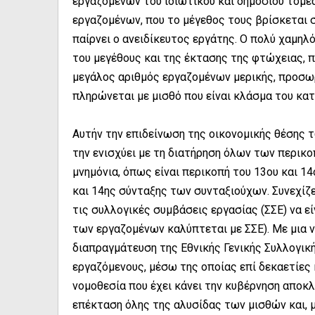
εργαζομένων του ιδιωτικού και δημόσιου τομέ
εργαζομένων, που το μέγεθος τους βρίσκεται σ
παίρνει ο ανειδίκευτος εργάτης. Ο πολύ χαμηλ
του μεγέθους και της έκτασης της φτώχειας, 
μεγάλος αριθμός εργαζομένων μερικής, προσω
πληρώνεται με μισθό που είναι κλάσμα του κα
Αυτήν την επιδείνωση της οικονομικής θέσης 
την ενισχύει με τη διατήρηση όλων των περι
μνημόνια, όπως είναι περικοπή του 13ου και 
και 14ης σύνταξης των συνταξιούχων. Συνεχίζει
τις συλλογικές συμβάσεις εργασίας (ΣΣΕ) να ε
των εργαζομένων καλύπτεται με ΣΣΕ). Με μια ν
διαπραγμάτευση της Εθνικής Γενικής Συλλογικ
εργαζόμενους, μέσω της οποίας επί δεκαετίες
νομοθεσία που έχει κάνει την κυβέρνηση αποκλ
επέκταση όλης της αλυσίδας των μισθών και, μ