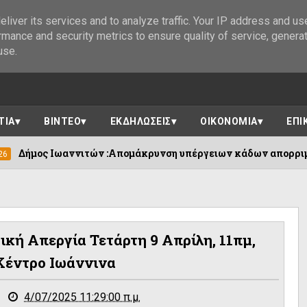
liver its services and to analyze traffic. Your IP address and us
rmance and security metrics to ensure quality of service, genera
use.
ΤΙΑ
ΒΙΝΤΕΟ
ΕΚΔΗΛΩΣΕΙΣ
ΟΙΚΟΝΟΜΙΑ
ΕΠΙ
νιτών :Απομάκρυνση υπέργειων κάδων απορριμμάτων ....
κή Απεργία Τετάρτη 9 Απρίλη, 11πμ,
Κέντρο Ιωάννινα
4/07/2025 11:29:00 π.μ.