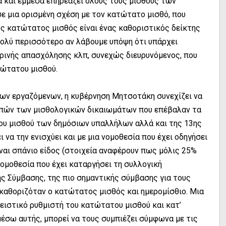
α και έμμεσα επηρεάζει όλους τους μισθούς των
ε μια ορισμένη σχέση με τον κατώτατο μισθό, που
ός κατώτατος μισθός είναι ένας καθοριστικός δείκτης
πολύ περισσότερο αν λάβουμε υπόψη ότι υπάρχει
ρινής απασχόλησης κλπ, συνεχώς διευρυνόμενος, που
τώτατου μισθού.
των εργαζόμενων, η κυβέρνηση Μητσοτάκη συνεχίζει να
κοπών των μισθολογικών δικαιωμάτων που επέβαλαν τα
14ου μισθού των δημόσιων υπαλλήλων αλλά και της 13ης
 να την ενισχύει και με μια νομοθεσία που έχει οδηγήσει
ίναι σπάνιο είδος (στοιχεία αναφέρουν πως μόλις 25%
ομοθεσία που έχει καταργήσει τη συλλογική
ής Σύμβασης, της πιο σημαντικής σύμβασης για τους
 καθοριζόταν ο κατώτατος μισθός και ημερομίσθιο. Μια
ειστικό ρυθμιστή του κατώτατου μισθού και κατ’
έσω αυτής, μπορεί να τους συμπιέζει σύμφωνα με τις