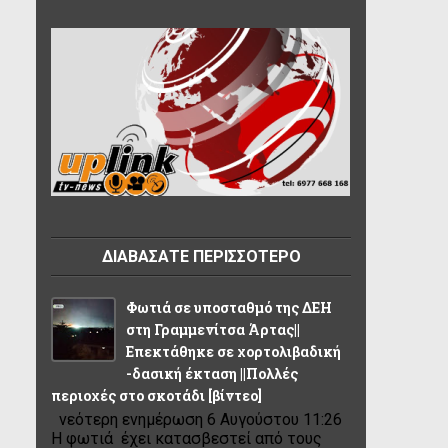
ΔΙΑΒΑΣΑΤΕ ΠΕΡΙΣΣΟΤΕΡΟ
Φωτιά σε υποσταθμό της ΔΕΗ
στη Γραμμενίτσα Άρτας||
Επεκτάθηκε σε χορτολιβαδική
-δασική έκταση ||Πολλές
περιοχές στο σκοτάδι [βίντεο]
νεότερη ενημέρωση 6 Αυγούστου 11:26
Η φωτιά έχει κατασβεστεί από τους