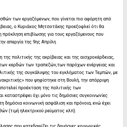
σθών των εργαζόμενων, που γίνεται πιο αφόρητη από
ίβειας, ο Κυριάκος Μητσοτάκης προεξοφλεί ότι θα
άλη πρόκληση επιβίωσης για τους εργαζόμενους που
την απεργία της 9ης Απρίλη.
η της πολιτικής της ακρίβειας και της αισχροκέρδειας,
 των κερδών των τραπεζών,των παρόχων ενέργειας και
λιτικής της συγκάλυψης του εγκλήματος των Τεμπών, με
νακριτικής» που ψηφίστηκε στη Βουλή, την απόρριψη
αποτελεί προέκταση της πολιτικής των
αι καταστρέφει όχι μόνο τις δημόσιες συγκοινωνίες
 τη δημόσια κοινωνική ασφάλιση και πρόνοια, ενώ έχει
θών (τιμή ηλεκτρικού ρεύματος κλπ).
λασης που κατεδαφίζει τις δημόσιες κοινωνικές