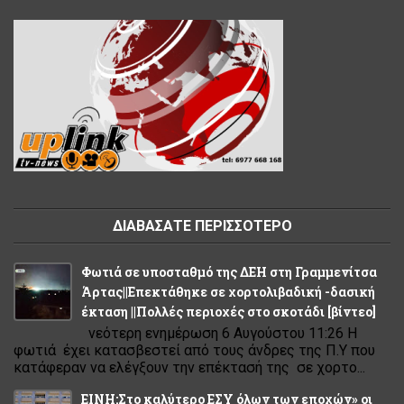
ΔΙΑΒΑΣΑΤΕ ΠΕΡΙΣΣΟΤΕΡΟ
Φωτιά σε υποσταθμό της ΔΕΗ στη Γραμμενίτσα
Άρτας||Επεκτάθηκε σε χορτολιβαδική -δασική
έκταση ||Πολλές περιοχές στο σκοτάδι [βίντεο]
νεότερη ενημέρωση 6 Αυγούστου 11:26 Η
φωτιά έχει κατασβεστεί από τους άνδρες της Π.Υ που
κατάφεραν να ελέγξουν την επέκτασή της σε χορτο...
ΕΙΝΗ:Στο καλύτερο ΕΣΥ όλων των εποχών» οι