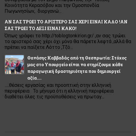
Κοινότητα Κερασόβου και την Ομοσπονδία
Πωγωνησίων, διοργανώ...
ΑΝ ΣΑΣ ΤΡΩΕΙ ΤΟ ΑΡΙΣΤΕΡΟ ΣΑΣ ΧΕΡΙ ΕΙΝΑΙ ΚΑΛΟ !ΑΝ
ΣΑΣ ΤΡΩΕΙ ΤΟ ΔΕΞΙ ΕΙΝΑΙ ΚΑΚΟ!
Όπως γράφει το http://toblogtonkirion.gr/ ,αν σας τρώει
το αριστερό σας χέρι όχι μόνο θα πάρετε λεφτά ,αλλά θα
πρέπει να παίξετε Λόττο ,Τζό...
Θανάσης Καββαδάς από τη Θεσπρωτία: Στόχος
μας στο Υπουργείο είναι να στηρίζουμε κάθε
παραγωγική δραστηριότητα που δημιουργεί
αξία....
.....θέσεις εργασίας και προοπτική στην ελληνική
περιφέρεια Το μήνυμα ότι η ελληνική περιφέρεια
διαθέτει όλες τις προϋποθέσεις να πρωταγ...