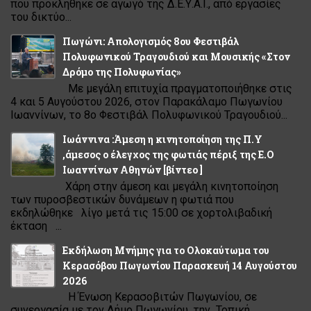
που προκλήθηκε σε αγωγό της Δ.Ε.Υ.Α.Ι., από εργασίες
του δικτύο...
Πωγώνι: Απολογισμός 8ου Φεστιβάλ
Πολυφωνικού Τραγουδιού και Μουσικής «Στον
Δρόμο της Πολυφωνίας»
Με μεγάλη επιτυχία πραγματοποιήθηκε στις
4 και 5 Αυγούστου 2026, στον Παρακάλαμο Πωγωνίου
Ιωαννίνων, το 8ο Φεστιβάλ Πολυφωνικού Τραγουδιού...
Ιωάννινα :Άμεση η κινητοποίηση της Π.Υ
,άμεσος ο έλεγχος της φωτιάς πέριξ της Ε.Ο
Ιωαννίνων Αθηνών [βίντεο ]
Χάρη στην άμεση και μεγάλη κινητοποίηση
των πυροσβεστικών δυνάμεων η φωτιά που
εκδηλώθηκε λίγο μετά τις 15:00 σε χορτολιβαδική
έκταση ...
Εκδήλωση Μνήμης για το Ολοκαύτωμα του
Κερασόβου Πωγωνίου Παρασκευή 14 Αυγούστου
2026
Η Ένωση Κερασοβιτών Πωγωνίου, σε
συνεργασία με τον Δήμο Πωγωνίου, την Τοπική