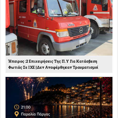
Ήπειρος :2 Επιχειρήσεις Της Π.Υ Για Κατάσβεση
Φωτιάς Σε ΙΧΕ ||Δεν Αναφέρθηκαν Τραυματισμοί