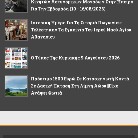
Κινητών Αστυνομικών Μονάδων Στην Ήπειρο
Για Την Εβδομάδα (10 - 16/08/2026)
Ιστορική Ημέρα Για Τη Σιταριά Πωγωνίου:
Τελέστηκαν Τα Εγκαίνια Του Ιερού Ναού Αγίου
Αθανασίου
Ο Τύπος Της Κυριακής 9 Αυγούστου 2026
Πρόστιμο 1500 Ευρώ Σε Κατασκηνωτή Κοντά
Σε Δασική Έκταση Στη Λίμνη Αώου ||Είχε
Ανάψει Φωτιά