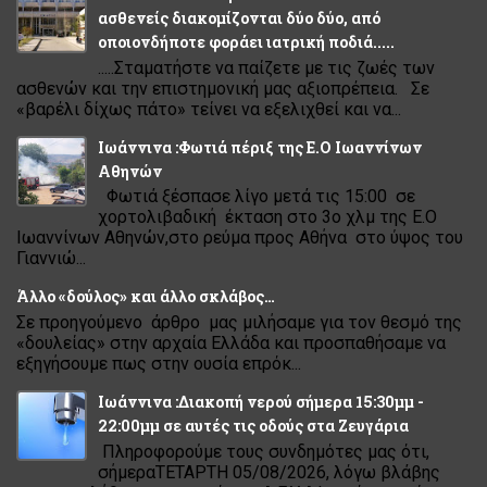
ασθενείς διακομίζονται δύο δύο, από
οποιονδήποτε φοράει ιατρική ποδιά.....
.....Σταματήστε να παίζετε με τις ζωές των
ασθενών και την επιστημονική μας αξιοπρέπεια. Σε
«βαρέλι δίχως πάτο» τείνει να εξελιχθεί και να...
Ιωάννινα :Φωτιά πέριξ της Ε.Ο Ιωαννίνων
Αθηνών
Φωτιά ξέσπασε λίγο μετά τις 15:00 σε
χορτολιβαδική έκταση στο 3ο χλμ της Ε.Ο
Ιωαννίνων Αθηνών,στο ρεύμα προς Αθήνα στο ύψος του
Γιαννιώ...
Άλλο «δούλος» και άλλο σκλάβος…
Σε προηγούμενο άρθρο μας μιλήσαμε για τον θεσμό της
«δουλείας» στην αρχαία Ελλάδα και προσπαθήσαμε να
εξηγήσουμε πως στην ουσία επρόκ...
Ιωάννινα :Διακοπή νερού σήμερα 15:30μμ -
22:00μμ σε αυτές τις οδούς στα Ζευγάρια
Πληροφορούμε τους συνδημότες μας ότι,
σήμεραΤΕΤΑΡΤΗ 05/08/2026, λόγω βλάβης