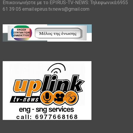
Επικοινωνήστε με το EPIRUS-TV-NEWS: Τηλεφωνικά:6955
61 39 05 email:epirus.tv.news@gmail.com