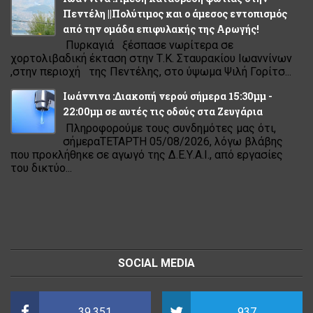
Πεντέλη ||Πολύτιμος και ο άμεσος εντοπισμός
από την ομάδα επιφυλακής της Αρωγής!
Πυρκαγιά ξέσπασε νωρίτερα σε
χορτολιβαδική έκταση στην Τ.Κ. Σταυρακίου Ιωαννίνων
,στην περιοχή της Πεντέλης, στο ύψωμα Ψιλή Γορίτσ...
Ιωάννινα :Διακοπή νερού σήμερα 15:30μμ -
22:00μμ σε αυτές τις οδούς στα Ζευγάρια
Πληροφορούμε τους συνδημότες μας ότι,
σήμεραΤΕΤΑΡΤΗ 05/08/2026, λόγω βλάβης
που προκλήθηκε σε αγωγό της Δ.Ε.Υ.Α.Ι., από εργασίες
του δικτύο...
SOCIAL MEDIA
39.351
937