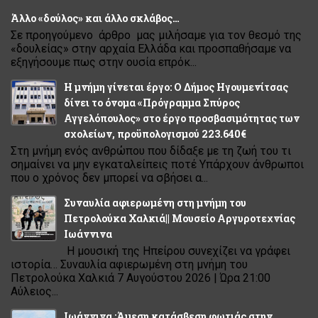
Άλλο «δούλος» και άλλο σκλάβος…
Σε προηγούμενο άρθρο μας μιλήσαμε για τον θεσμό της
«δουλείας» στην αρχαία Ελλάδα και προσπαθήσαμε να
εξηγήσουμε πως στην ουσία επρόκ...
Η μνήμη γίνεται έργο: Ο Δήμος Ηγουμενίτσας
δίνει το όνομα «Πρόγραμμα Σπύρος
Αγγελόπουλος» στο έργο προσβασιμότητας των
σχολείων, προϋπολογισμού 223.640€
Στη μνήμη ενός ανθρώπου που δίδαξε με τη ζωή του τι
σημαίνει να μην εγκαταλείπεις ποτέ Υπάρχουν άνθρωποι
που ο χρόνος δεν μπορεί να σβήσει α...
Συναυλία αφιερωμένη στη μνήμη του
Πετρολούκα Χαλκιά|| Μουσείο Αργυροτεχνίας
Ιωάννινα
Η μουσική της Ηπείρου συνεχίζει να γράφει
ιστορία… Συναυλία αφιερωμένη στη μνήμη του
Πετρολούκα Χαλκιά 7 Αυγούστου 2026 | Ώρα 21:00
Αύλειος...
Ιωάννινα :Άμεση κατάσβεση φωτιάς στην