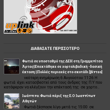
ΔΙΑΒΑΣΑΤΕ ΠΕΡΙΣΣΟΤΕΡΟ
Φωτιά σε υποσταθμό της ΔΕΗ στη Γραμμενίτσα
Άρτας||Επεκτάθηκε σε χορτολιβαδική -δασική
έκταση ||Πολλές περιοχές στο σκοτάδι [βίντεο]
νεότερη ενημέρωση 6 Αυγούστου 11:26 Η
φωτιά έχει κατασβεστεί από τους άνδρες της Π.Υ που
κατάφεραν να ελέγξουν την επέκτασή της σε χορτο...
Ιωάννινα :Φωτιά πέριξ της Ε.Ο Ιωαννίνων
Αθηνών
Φωτιά ξέσπασε λίγο μετά τις 15:00 σε