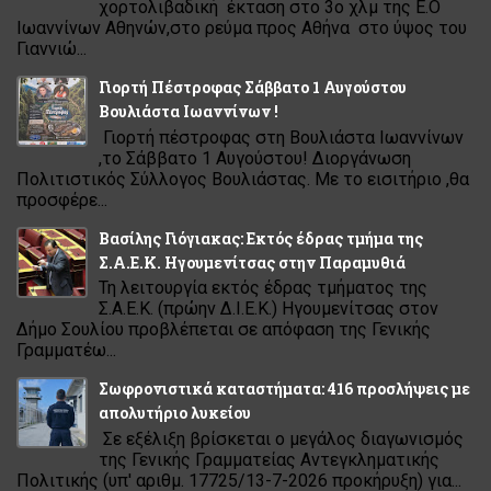
χορτολιβαδική έκταση στο 3ο χλμ της Ε.Ο
Ιωαννίνων Αθηνών,στο ρεύμα προς Αθήνα στο ύψος του
Γιαννιώ...
Γιορτή Πέστροφας Σάββατο 1 Αυγούστου
Βουλιάστα Ιωαννίνων !
Γιορτή πέστροφας στη Βουλιάστα Ιωαννίνων
,το Σάββατο 1 Αυγούστου! Διοργάνωση
Πολιτιστικός Σύλλογος Βουλιάστας. Με το εισιτήριο ,θα
προσφέρε...
Βασίλης Γιόγιακας: Εκτός έδρας τμήμα της
Σ.Α.Ε.Κ. Ηγουμενίτσας στην Παραμυθιά
Τη λειτουργία εκτός έδρας τμήματος της
Σ.Α.Ε.Κ. (πρώην Δ.Ι.Ε.Κ.) Ηγουμενίτσας στον
Δήμο Σουλίου προβλέπεται σε απόφαση της Γενικής
Γραμματέω...
Σωφρονιστικά καταστήματα: 416 προσλήψεις με
απολυτήριο λυκείου
Σε εξέλιξη βρίσκεται ο μεγάλος διαγωνισμός
της Γενικής Γραμματείας Αντεγκληματικής
Πολιτικής (υπ' αριθμ. 17725/13-7-2026 προκήρυξη) για...