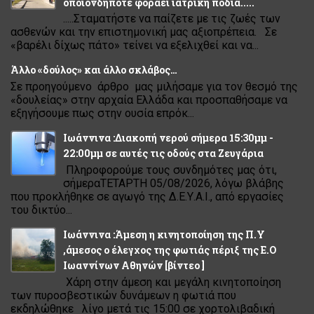
οποιονδήποτε φοράει ιατρική ποδιά.....
.....Σταματήστε να παίζετε με τις ζωές των
ασθενών και την επιστημονική μας αξιοπρέπεια. Σε
«βαρέλι δίχως πάτο» τείνει να εξελιχθεί και να...
Άλλο «δούλος» και άλλο σκλάβος…
Σε προηγούμενο άρθρο μας μιλήσαμε για τον θεσμό της
«δουλείας» στην αρχαία Ελλάδα και προσπαθήσαμε να
εξηγήσουμε πως στην ουσία επρόκ...
Ιωάννινα :Διακοπή νερού σήμερα 15:30μμ -
22:00μμ σε αυτές τις οδούς στα Ζευγάρια
Πληροφορούμε τους συνδημότες μας ότι,
σήμεραΤΕΤΑΡΤΗ 05/08/2026, λόγω βλάβης
που προκλήθηκε σε αγωγό της Δ.Ε.Υ.Α.Ι., από εργασίες
του δικτύο...
Ιωάννινα :Άμεση η κινητοποίηση της Π.Υ
,άμεσος ο έλεγχος της φωτιάς πέριξ της Ε.Ο
Ιωαννίνων Αθηνών [βίντεο ]
Χάρη στην άμεση και μεγάλη κινητοποίηση
των πυροσβεστικών δυνάμεων η φωτιά που
εκδηλώθηκε λίγο μετά τις 15:00 σε χορτολιβαδική