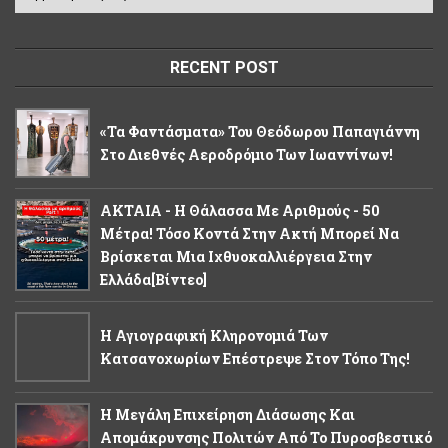
RECENT POST
«Τα Φαντάσματα» Του Θεόδωρου Παπαγιάννη
Στο Διεθνές Αεροδρόμιο Των Ιωαννίνων!
ΑΚΤΑΙΑ - Η Θάλασσα Με Αριθμούς - 50
Μέτρα! Τόσο Κοντά Στην Ακτή Μπορεί Να
Βρίσκεται Μια Ιχθυοκαλλιέργεια Στην
Ελλάδα[βίντεο]
Η Αγιογραφική Κληρονομιά Των
Κατσανοχωρίων Επέστρεψε Στον Τόπο Της!
Η Μεγάλη Επιχείρηση Διάσωσης Και
Απομάκρυνσης Πολιτών Από Το Πυροσβεστικό