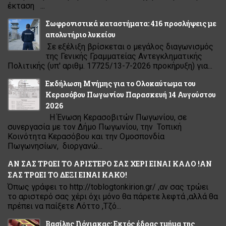
έκταση ...
Σωφρονιστικά καταστήματα: 416 προσλήψεις με
απολυτήριο λυκείου
Σε εξέλιξη βρίσκεται ο μεγάλος διαγωνισμός
της Γενικής Γραμματείας Αντεγκληματικής
Πολιτικής (υπ' αριθμ. 17725/13-7-2026 προκήρυξη) για...
Εκδήλωση Μνήμης για το Ολοκαύτωμα του
Κερασόβου Πωγωνίου Παρασκευή 14 Αυγούστου
2026
Η Ένωση Κερασοβιτών Πωγωνίου, σε
συνεργασία με τον Δήμο Πωγωνίου, την Τοπική
Κοινότητα Κερασόβου και την Ομοσπονδία
Πωγωνησίων, διοργανώ...
ΑΝ ΣΑΣ ΤΡΩΕΙ ΤΟ ΑΡΙΣΤΕΡΟ ΣΑΣ ΧΕΡΙ ΕΙΝΑΙ ΚΑΛΟ !ΑΝ
ΣΑΣ ΤΡΩΕΙ ΤΟ ΔΕΞΙ ΕΙΝΑΙ ΚΑΚΟ!
Όπως γράφει το http://toblogtonkirion.gr/ ,αν σας τρώει
το αριστερό σας χέρι όχι μόνο θα πάρετε λεφτά ,αλλά θα
πρέπει να παίξετε Λόττο ,Τζό...
Βασίλης Γιόγιακας: Εκτός έδρας τμήμα της