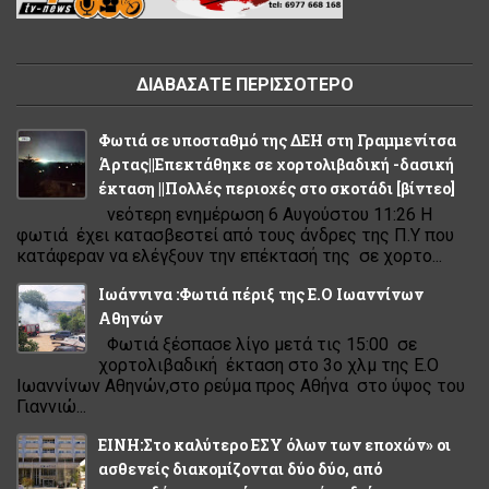
ΔΙΑΒΑΣΑΤΕ ΠΕΡΙΣΣΟΤΕΡΟ
Φωτιά σε υποσταθμό της ΔΕΗ στη Γραμμενίτσα
Άρτας||Επεκτάθηκε σε χορτολιβαδική -δασική
έκταση ||Πολλές περιοχές στο σκοτάδι [βίντεο]
νεότερη ενημέρωση 6 Αυγούστου 11:26 Η
φωτιά έχει κατασβεστεί από τους άνδρες της Π.Υ που
κατάφεραν να ελέγξουν την επέκτασή της σε χορτο...
Ιωάννινα :Φωτιά πέριξ της Ε.Ο Ιωαννίνων
Αθηνών
Φωτιά ξέσπασε λίγο μετά τις 15:00 σε
χορτολιβαδική έκταση στο 3ο χλμ της Ε.Ο
Ιωαννίνων Αθηνών,στο ρεύμα προς Αθήνα στο ύψος του
Γιαννιώ...
ΕΙΝΗ:Στο καλύτερο ΕΣΥ όλων των εποχών» οι
ασθενείς διακομίζονται δύο δύο, από