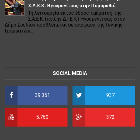
Σ.Α.Ε.Κ. Ηγουμενίτσας στην Παραμυθιά
Τη λειτουργία εκτός έδρας τμήματος της
Σ.Α.Ε.Κ. (πρώην Δ.Ι.Ε.Κ.) Ηγουμενίτσας στον
Δήμο Σουλίου προβλέπεται σε απόφαση της Γενικής
Γραμματέω...
SOCIAL MEDIA
39.351
937
5.760
372