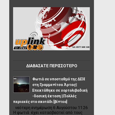
ΔΙΑΒΑΣΑΤΕ ΠΕΡΙΣΣΟΤΕΡΟ
Φωτιά σε υποσταθμό της ΔΕΗ
στη Γραμμενίτσα Άρτας||
Επεκτάθηκε σε χορτολιβαδική
-δασική έκταση ||Πολλές
περιοχές στο σκοτάδι [βίντεο]
νεότερη ενημέρωση 6 Αυγούστου 11:26
Η φωτιά έχει κατασβεστεί από τους