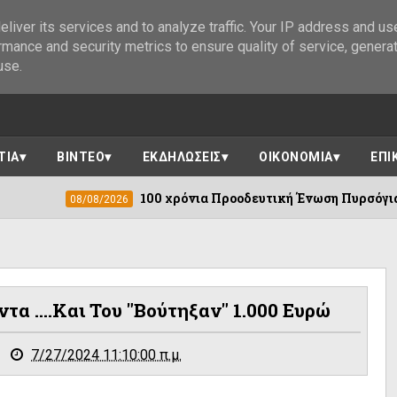
liver its services and to analyze traffic. Your IP address and us
rmance and security metrics to ensure quality of service, genera
use.
ΤΙΑ
ΒΙΝΤΕΟ
ΕΚΔΗΛΩΣΕΙΣ
ΟΙΚΟΝΟΜΙΑ
ΕΠΙ
100 χρόνια Προοδευτική Ένωση Πυρσόγιαννης ||Πλήθος ε
2026
α ....και Του "βούτηξαν" 1.000 Ευρώ
7/27/2024 11:10:00 π.μ.