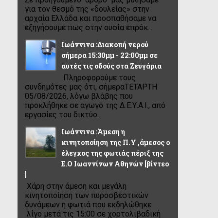
για τον θεσμό της «δουλείας» στην
αρχαία Ελλάδα και προσπαθήσαμε να
εξηγήσουμε πως στην ουσία επρόκ...
Ιωάννινα :Διακοπή νερού
σήμερα 15:30μμ - 22:00μμ σε
αυτές τις οδούς στα Ζευγάρια
Πληροφορούμε τους
συνδημότες μας ότι, σήμεραΤΕΤΑΡΤΗ
05/08/2026, λόγω βλάβης που
προκλήθηκε σε αγωγό της Δ.Ε.Υ.Α.Ι., από
εργασίες του δικτύο...
Ιωάννινα :Άμεση η
κινητοποίηση της Π.Υ ,άμεσος ο
έλεγχος της φωτιάς πέριξ της
Ε.Ο Ιωαννίνων Αθηνών [βίντεο
]
Χάρη στην άμεση και μεγάλη
κινητοποίηση των πυροσβεστικών
δυνάμεων η φωτιά που εκδηλώθηκε
λίγο μετά τις 15:00 σε χορτολιβαδική