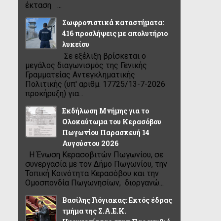
έκταση ...
Σωφρονιστικά καταστήματα:
416 προσλήψεις με απολυτήριο
λυκείου
Σε εξέλιξη βρίσκεται ο
μεγάλος διαγωνισμός της Γενικής
Γραμματείας Αντεγκληματικής
Πολιτικής (υπ' αριθμ. 17725/13-7-2026
προκήρυξη) για...
Εκδήλωση Μνήμης για το
Ολοκαύτωμα του Κερασόβου
Πωγωνίου Παρασκευή 14
Αυγούστου 2026
Η Ένωση Κερασοβιτών Πωγωνίου, σε
συνεργασία με τον Δήμο Πωγωνίου, την
Τοπική Κοινότητα Κερασόβου και την
Ομοσπονδία Πωγωνησίων, διοργανώ...
Βασίλης Γιόγιακας: Εκτός έδρας
τμήμα της Σ.Α.Ε.Κ.