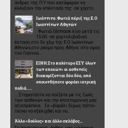
άνδρες της Π.Υ που κατάφεραν να
ελέγξουν την επέκτασή της σε χορτο...
Ιωάννινα :Φωτιά πέριξ της Ε.Ο
Ιωαννίνων Αθηνών
Φωτιά ξέσπασε λίγο μετά τις
15:00 σε χορτολιβαδική
έκταση στο 3ο χλμ της Ε.Ο Ιωαννίνων
Αθηνών,στο ρεύμα προς Αθήνα στο ύψος
του Γιαννιώ...
ΕΙΝΗ:Στο καλύτερο ΕΣΥ όλων
των εποχών» οι ασθενείς
διακομίζονται δύο δύο, από
οποιονδήποτε φοράει ιατρική
ποδιά.....
.....Σταματήστε να παίζετε με τις ζωές
των ασθενών και την επιστημονική μας
αξιοπρέπεια. Σε «βαρέλι δίχως πάτο»
τείνει να εξελιχθεί και να...
Άλλο «δούλος» και άλλο σκλάβος…
Σε προηγούμενο άρθρο μας μιλήσαμε