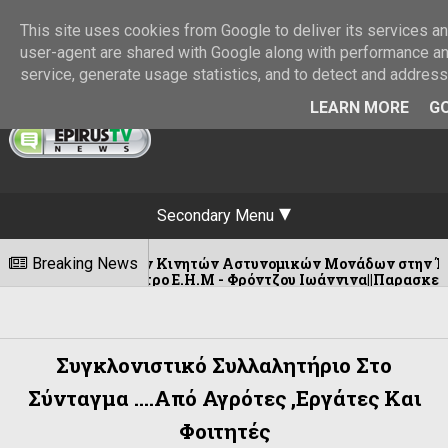
This site uses cookies from Google to deliver its services and
user-agent are shared with Google along with performance and
service, generate usage statistics, and to detect and addres
LEARN MORE
GO
Secondary Menu
ων Κινητών Αστυνομικών Μονάδων στην Ήπειρο για την εβδομά
Breaking News
ατρο Ε.Η.Μ - Φρόντζου Ιωάννινα||Παρασκευή 18 Σεπτεμβρίου
Συγκλονιστικό Συλλαλητήριο Στο
Σύνταγμα ....από Αγρότες ,εργάτες Και
Φοιτητές