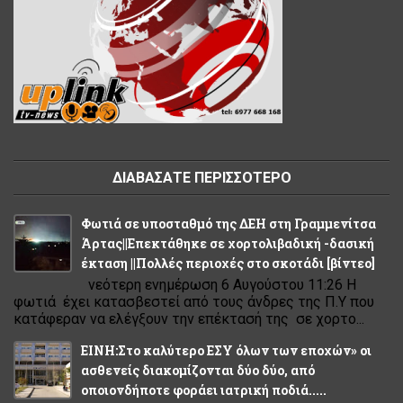
ΔΙΑΒΑΣΑΤΕ ΠΕΡΙΣΣΟΤΕΡΟ
Φωτιά σε υποσταθμό της ΔΕΗ στη Γραμμενίτσα
Άρτας||Επεκτάθηκε σε χορτολιβαδική -δασική
έκταση ||Πολλές περιοχές στο σκοτάδι [βίντεο]
νεότερη ενημέρωση 6 Αυγούστου 11:26 Η
φωτιά έχει κατασβεστεί από τους άνδρες της Π.Υ που
κατάφεραν να ελέγξουν την επέκτασή της σε χορτο...
ΕΙΝΗ:Στο καλύτερο ΕΣΥ όλων των εποχών» οι
ασθενείς διακομίζονται δύο δύο, από
οποιονδήποτε φοράει ιατρική ποδιά.....