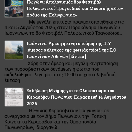
Πωγώνι: Απολογισμός 8ου Φεστιβάλ
Πολυφωνικού Τραγουδιού και Μουσικής «Στον
Δρόμο της Πολυφωνίας»
Με μεγάλη επιτυχία πραγματοποιήθηκε στις
4 και 5 Αυγούστου 2026, στον Παρακάλαμο Πωγωνίου
Ιωαννίνων, το 8ο Φεστιβάλ Πολυφωνικού Τραγουδιού...
Ιωάννινα :Άμεση η κινητοποίηση της Π.Υ
,άμεσος ο έλεγχος της φωτιάς πέριξ της Ε.Ο
Ιωαννίνων Αθηνών [βίντεο ]
Χάρη στην άμεση και μεγάλη κινητοποίηση
των πυροσβεστικών δυνάμεων η φωτιά που
εκδηλώθηκε λίγο μετά τις 15:00 σε χορτολιβαδική
έκταση ...
Εκδήλωση Μνήμης για το Ολοκαύτωμα του
Κερασόβου Πωγωνίου Παρασκευή 14 Αυγούστου
2026
Η Ένωση Κερασοβιτών Πωγωνίου, σε
συνεργασία με τον Δήμο Πωγωνίου, την Τοπική
Κοινότητα Κερασόβου και την Ομοσπονδία
Πωγωνησίων, διοργανώ...