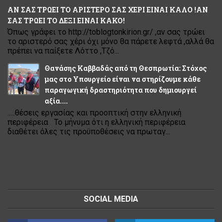
ΑΝ ΣΑΣ ΤΡΩΕΙ ΤΟ ΑΡΙΣΤΕΡΟ ΣΑΣ ΧΕΡΙ ΕΙΝΑΙ ΚΑΛΟ !ΑΝ
ΣΑΣ ΤΡΩΕΙ ΤΟ ΔΕΞΙ ΕΙΝΑΙ ΚΑΚΟ!
Όπως γράφει το http://toblogtonkirion.gr/ ,αν σας τρώει
το αριστερό σας χέρι όχι μόνο θα πάρετε λεφτά ,αλλά θα
πρέπει να παίξετε Λόττο ,Τζό...
Θανάσης Καββαδάς από τη Θεσπρωτία: Στόχος
μας στο Υπουργείο είναι να στηρίζουμε κάθε
παραγωγική δραστηριότητα που δημιουργεί
αξία....
.....θέσεις εργασίας και προοπτική στην ελληνική
περιφέρεια Το μήνυμα ότι η ελληνική περιφέρεια
διαθέτει όλες τις προϋποθέσεις να πρωταγ...
SOCIAL MEDIA