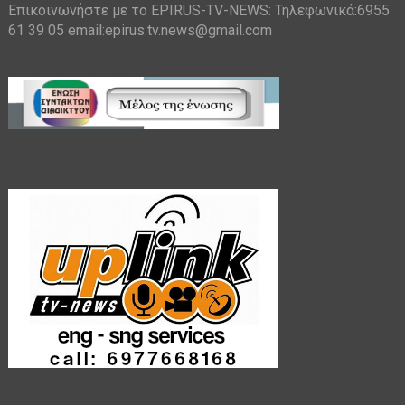
Επικοινωνήστε με το EPIRUS-TV-NEWS: Τηλεφωνικά:6955
61 39 05 email:epirus.tv.news@gmail.com