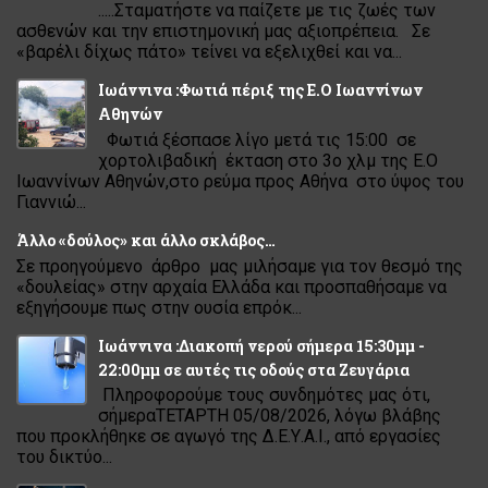
.....Σταματήστε να παίζετε με τις ζωές των
ασθενών και την επιστημονική μας αξιοπρέπεια. Σε
«βαρέλι δίχως πάτο» τείνει να εξελιχθεί και να...
Ιωάννινα :Φωτιά πέριξ της Ε.Ο Ιωαννίνων
Αθηνών
Φωτιά ξέσπασε λίγο μετά τις 15:00 σε
χορτολιβαδική έκταση στο 3ο χλμ της Ε.Ο
Ιωαννίνων Αθηνών,στο ρεύμα προς Αθήνα στο ύψος του
Γιαννιώ...
Άλλο «δούλος» και άλλο σκλάβος…
Σε προηγούμενο άρθρο μας μιλήσαμε για τον θεσμό της
«δουλείας» στην αρχαία Ελλάδα και προσπαθήσαμε να
εξηγήσουμε πως στην ουσία επρόκ...
Ιωάννινα :Διακοπή νερού σήμερα 15:30μμ -
22:00μμ σε αυτές τις οδούς στα Ζευγάρια
Πληροφορούμε τους συνδημότες μας ότι,
σήμεραΤΕΤΑΡΤΗ 05/08/2026, λόγω βλάβης
που προκλήθηκε σε αγωγό της Δ.Ε.Υ.Α.Ι., από εργασίες
του δικτύο...