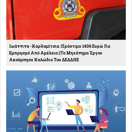
Ιωάννινα -Καρδαμίτσια :Πρόστιμο 1406 Ευρώ Για
Εμπρησμό Από Αμέλεια ||Το Μηχάνημα Έργου
Ακούμπησε Καλώδιο Του ΔΕΔΔΗΕ