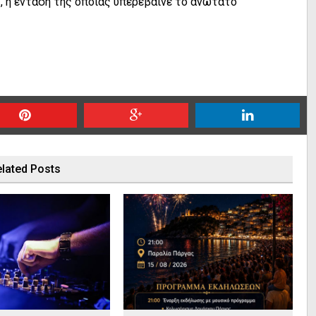
, η ένταση της οποίας υπερέβαινε το ανώτατο
lated Posts