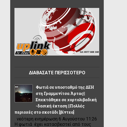
ΔΙΑΒΑΣΑΤΕ ΠΕΡΙΣΣΟΤΕΡΟ
Φωτιά σε υποσταθμό της ΔΕΗ
στη Γραμμενίτσα Άρτας||
Επεκτάθηκε σε χορτολιβαδική
-δασική έκταση ||Πολλές
περιοχές στο σκοτάδι [βίντεο]
νεότερη ενημέρωση 6 Αυγούστου 11:26
Η φωτιά έχει κατασβεστεί από τους