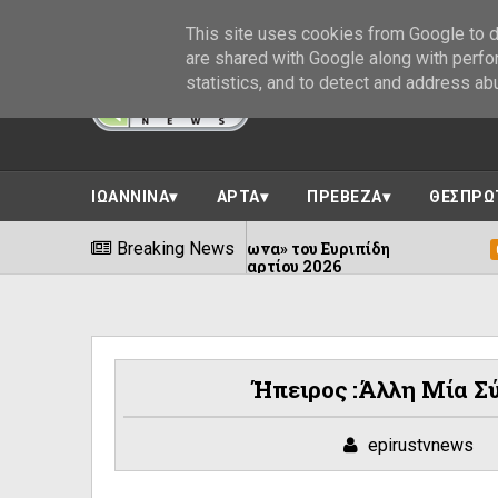
This site uses cookies from Google to de
are shared with Google along with perfo
statistics, and to detect and address ab
ΙΩΑΝΝΙΝΑ
ΑΡΤΑ
ΠΡΕΒΕΖΑ
ΘΕΣΠΡΩ
ουσιαζόμενο «Ίωνα» του Ευριπίδη
Breaking News
Τσίμ
07/08/2026
εισμό της 8ης Μαρτίου 2026
Ήπειρος :Άλλη Μία Σ
epirustvnews