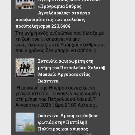
«Πρόγραμμα Σπύρος
Αγγελόπουλος» στο έργο
προσβασιμότητας των σχολείων,
προϋπολογισμού 223.640€
Στη μνήμη ενός ανθρώπου που δίδαξε με
τη ζωή του τι σημαίνει να μην
εγκαταλείπεις ποτέ Υπάρχουν άνθρωποι
που ο χρόνος δεν μπορεί να σβήσει α...
Συναυλία αφιερωμένη στη
μνήμη του Πετρολούκα Χαλκιά||
Μουσείο Αργυροτεχνίας
Ιωάννινα
Η μουσική της Ηπείρου συνεχίζει να
γράφει ιστορία… Συναυλία αφιερωμένη
στη μνήμη του Πετρολούκα Χαλκιά 7
Αυγούστου 2026 | Ώρα 21:00 Αύλειος...
Ιωάννινα :Άμεση κατάσβεση
φωτιάς στην Πεντέλη ||
Πολύτιμος και ο άμεσος