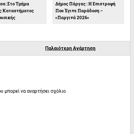
σα :Στο Τμήμα
Δήμος Πάργας : Η Επιστροφή
ς Καταστήματος
Που Έγινε Παράδοση –
ουσικής
«Παργινά 2026»
Παλαιότερη Ανάρτηση
υ μπορεί να αναρτήσει σχόλιο.