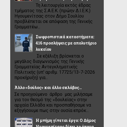
Τη λειτουργία εκτός έδρας
τμήματος της Σ.Α.Ε.Κ. (πρώην Δ.Ι.Ε.Κ.)
Ηγουμενίτσας στον Δήμο Σουλίου
προβλέπεται σε απόφαση της Γενικής
Γραμματέω...
Σωφρονιστικά καταστήματα:
416 προσλήψεις με απολυτήριο
λυκείου
Σε εξέλιξη βρίσκεται ο
μεγάλος διαγωνισμός της Γενικής
Γραμματείας Αντεγκληματικής
Πολιτικής (υπ' αριθμ. 17725/13-7-2026
προκήρυξη) για...
Άλλο «δούλος» και άλλο σκλάβος…
Σε προηγούμενο άρθρο μας μιλήσαμε
για τον θεσμό της «δουλείας» στην
αρχαία Ελλάδα και προσπαθήσαμε να
εξηγήσουμε πως στην ουσία επρόκ...
Η μνήμη γίνεται έργο: Ο Δήμος
Ηγουμενίτσας δίνει το όνομα