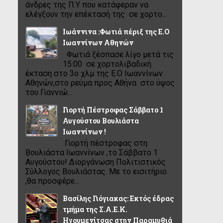
άνδρες της Π.Υ που κατάφεραν να
ελέγξουν την επέκτασή της σε χορτο...
Ιωάννινα :Φωτιά πέριξ της Ε.Ο
Ιωαννίνων Αθηνών
Φωτιά ξέσπασε λίγο μετά τις
15:00 σε χορτολιβαδική
έκταση στο 3ο χλμ της Ε.Ο Ιωαννίνων
Αθηνών,στο ρεύμα προς Αθήνα στο ύψος
του Γιαννιώ...
Γιορτή Πέστροφας Σάββατο 1
Αυγούστου Βουλιάστα
Ιωαννίνων !
Γιορτή πέστροφας στη
Βουλιάστα Ιωαννίνων ,το Σάββατο 1
Αυγούστου! Διοργάνωση Πολιτιστικός
Σύλλογος Βουλιάστας. Με το εισιτήριο
,θα προσφέρε...
Βασίλης Γιόγιακας: Εκτός έδρας
τμήμα της Σ.Α.Ε.Κ.
Ηγουμενίτσας στην Παραμυθιά