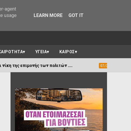
er-agent
te usage
LEARN MORE
GOT IT
ΚΑΙΡΟΤΗΤΑ
ΥΓΕΙΑ
ΚΑΙΡΟΣ
ής των πολιτών ....
“ Η Παρέα του ΜΙΚΥ
07/08/2026