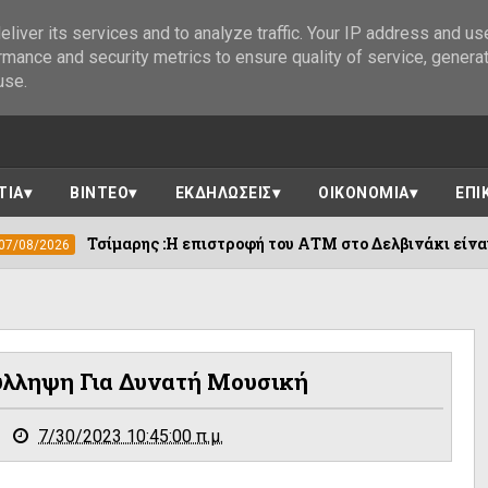
liver its services and to analyze traffic. Your IP address and us
rmance and security metrics to ensure quality of service, genera
use.
ΤΙΑ
ΒΙΝΤΕΟ
ΕΚΔΗΛΩΣΕΙΣ
ΟΙΚΟΝΟΜΙΑ
ΕΠΙ
αρης :Η επιστροφή του ΑΤΜ στο Δελβινάκι είναι νίκη της επιμον
ύλληψη Για Δυνατή Μουσική
7/30/2023 10:45:00 π.μ.