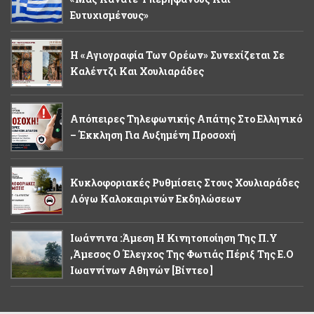
Ευτυχισμένους»
Η «Αγιογραφία Των Ορέων» Συνεχίζεται Σε
Καλέντζι Και Χουλιαράδες
Απόπειρες Τηλεφωνικής Απάτης Στο Ελληνικό
– Έκκληση Για Αυξημένη Προσοχή
Κυκλοφοριακές Ρυθμίσεις Στους Χουλιαράδες
Λόγω Καλοκαιρινών Εκδηλώσεων
Ιωάννινα :Άμεση Η Κινητοποίηση Της Π.Υ
,άμεσος Ο Έλεγχος Της Φωτιάς Πέριξ Της Ε.Ο
Ιωαννίνων Αθηνών [βίντεο ]