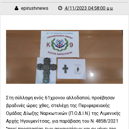
epirustvnews
4/11/2023 04:58:00 μ.μ.
Στη σύλληψη ενός 61χρονου αλλοδαπού, προέβησαν
βραδινές ώρες χθες, στελέχη της Περιφερειακής
Ομάδας Δίωξης Ναρκωτικών (Π.Ο.Δ.Ι.Ν.) της Λιμενικής
Αρχής Ηγουμενίτσας, για παράβαση του Ν. 4858/2021
''περί προστασίας των αρχαιοτήτων και εν γένει της