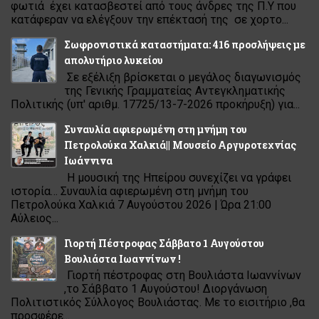
φωτιά έχει κατασβεστεί από τους άνδρες της Π.Υ που
κατάφεραν να ελέγξουν την επέκτασή της σε χορτο...
Σωφρονιστικά καταστήματα: 416 προσλήψεις με
απολυτήριο λυκείου
Σε εξέλιξη βρίσκεται ο μεγάλος διαγωνισμός
της Γενικής Γραμματείας Αντεγκληματικής
Πολιτικής (υπ' αριθμ. 17725/13-7-2026 προκήρυξη) για...
Συναυλία αφιερωμένη στη μνήμη του
Πετρολούκα Χαλκιά|| Μουσείο Αργυροτεχνίας
Ιωάννινα
Η μουσική της Ηπείρου συνεχίζει να γράφει
ιστορία… Συναυλία αφιερωμένη στη μνήμη του
Πετρολούκα Χαλκιά 7 Αυγούστου 2026 | Ώρα 21:00
Αύλειος...
Γιορτή Πέστροφας Σάββατο 1 Αυγούστου
Βουλιάστα Ιωαννίνων !
Γιορτή πέστροφας στη Βουλιάστα Ιωαννίνων
,το Σάββατο 1 Αυγούστου! Διοργάνωση
Πολιτιστικός Σύλλογος Βουλιάστας. Με το εισιτήριο ,θα
προσφέρε...