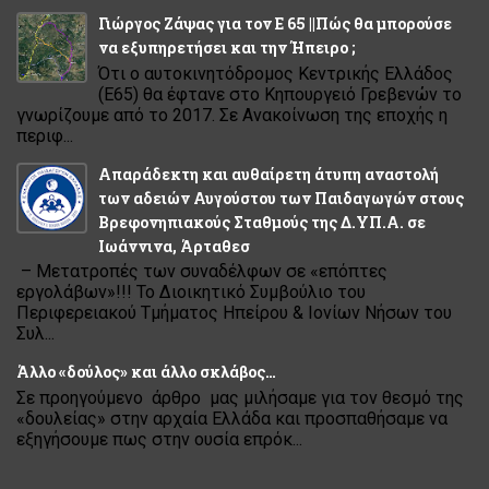
Γιώργος Ζάψας για τον Ε 65 ||Πώς θα μπορούσε
να εξυπηρετήσει και την Ήπειρο ;
Ότι ο αυτοκινητόδρομος Κεντρικής Ελλάδος
(Ε65) θα έφτανε στο Κηπουργειό Γρεβενών το
γνωρίζουμε από το 2017. Σε Ανακοίνωση της εποχής η
περιφ...
Απαράδεκτη και αυθαίρετη άτυπη αναστολή
των αδειών Αυγούστου των Παιδαγωγών στους
Βρεφονηπιακούς Σταθμούς της Δ.ΥΠ.Α. σε
Ιωάννινα, Άρταθεσ
– Μετατροπές των συναδέλφων σε «επόπτες
εργολάβων»!!! Το Διοικητικό Συμβούλιο του
Περιφερειακού Τμήματος Ηπείρου & Ιονίων Νήσων του
Συλ...
Άλλο «δούλος» και άλλο σκλάβος…
Σε προηγούμενο άρθρο μας μιλήσαμε για τον θεσμό της
«δουλείας» στην αρχαία Ελλάδα και προσπαθήσαμε να
εξηγήσουμε πως στην ουσία επρόκ...