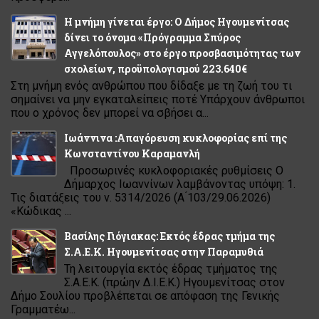
Η μνήμη γίνεται έργο: Ο Δήμος Ηγουμενίτσας
δίνει το όνομα «Πρόγραμμα Σπύρος
Αγγελόπουλος» στο έργο προσβασιμότητας των
σχολείων, προϋπολογισμού 223.640€
Στη μνήμη ενός ανθρώπου που δίδαξε με τη ζωή του τι
σημαίνει να μην εγκαταλείπεις ποτέ Υπάρχουν άνθρωποι
που ο χρόνος δεν μπορεί να σβήσει α...
Ιωάννινα :Απαγόρευση κυκλοφορίας επί της
Κωνσταντίνου Καραμανλή
Προσωρινές κυκλοφοριακές ρυθμίσεις Ο
Δήμαρχος Ιωαννίνων λαμβάνοντας υπόψη: 1.
Τις διατάξεις του ν. 5314/2026 (Α ́103/29.06.2026)
«Κώδικας ...
Βασίλης Γιόγιακας: Εκτός έδρας τμήμα της
Σ.Α.Ε.Κ. Ηγουμενίτσας στην Παραμυθιά
Τη λειτουργία εκτός έδρας τμήματος της
Σ.Α.Ε.Κ. (πρώην Δ.Ι.Ε.Κ.) Ηγουμενίτσας στον
Δήμο Σουλίου προβλέπεται σε απόφαση της Γενικής
Γραμματέω...