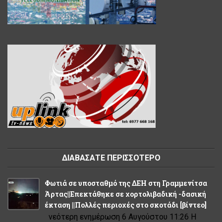
ΔΙΑΒΑΣΑΤΕ ΠΕΡΙΣΣΟΤΕΡΟ
Φωτιά σε υποσταθμό της ΔΕΗ στη Γραμμενίτσα
Άρτας||Επεκτάθηκε σε χορτολιβαδική -δασική
έκταση ||Πολλές περιοχές στο σκοτάδι [βίντεο]
νεότερη ενημέρωση 6 Αυγούστου 11:26 Η