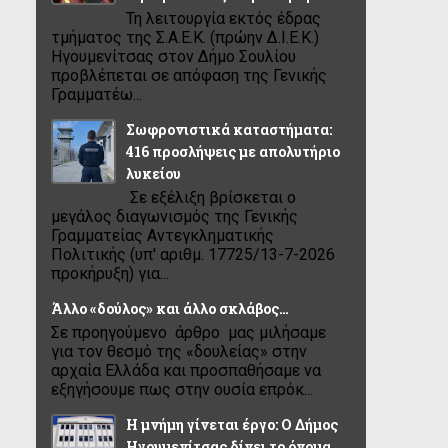
Τη λειτουργία εκτός έδρας
τμήματος της Σ.Α.Ε.Κ. (πρώην Δ.Ι.Ε.Κ.)
Ηγουμενίτσας στον Δήμο Σουλίου
προβλέπεται σε απόφαση της Γενικής
Γραμματέω...
Σωφρονιστικά καταστήματα:
416 προσλήψεις με απολυτήριο
λυκείου
Σε εξέλιξη βρίσκεται ο
μεγάλος διαγωνισμός της Γενικής
Γραμματείας Αντεγκληματικής
Πολιτικής (υπ' αριθμ. 17725/13-7-2026
προκήρυξη) για...
Άλλο «δούλος» και άλλο σκλάβος…
Σε προηγούμενο άρθρο μας μιλήσαμε
για τον θεσμό της «δουλείας» στην
αρχαία Ελλάδα και προσπαθήσαμε να
εξηγήσουμε πως στην ουσία επρόκ...
Η μνήμη γίνεται έργο: Ο Δήμος
Ηγουμενίτσας δίνει το όνομα