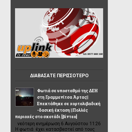
ΔΙΑΒΑΣΑΤΕ ΠΕΡΙΣΣΟΤΕΡΟ
Φωτιά σε υποσταθμό της ΔΕΗ
στη Γραμμενίτσα Άρτας||
Επεκτάθηκε σε χορτολιβαδική
-δασική έκταση ||Πολλές
περιοχές στο σκοτάδι [βίντεο]
νεότερη ενημέρωση 6 Αυγούστου 11:26
Η φωτιά έχει κατασβεστεί από τους