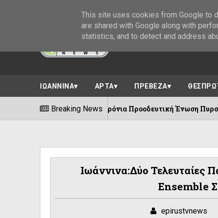
This site uses cookies from Google to de
are shared with Google along with perfo
statistics, and to detect and address ab
ΙΩΑΝΝΙΝΑ
ΑΡΤΑ
ΠΡΕΒΕΖΑ
ΘΕΣΠΡΩ
100 χρόνια Προοδευτική Ένωση Πυρσόγιαννης ||Πλή
Breaking News
06/08/2026
Ιωάννινα:Δύο Τελευταίες Π
Ensemble Σ
epirustvnews