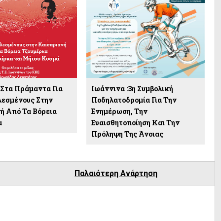
Στα Πράμαντα Για
Ιωάννινα :3η Συμβολική
λεσμένους Στην
Ποδηλατοδρομία Για Την
ή Από Τα Βόρεια
Ενημέρωση, Την
α
Ευαισθητοποίηση Και Την
Πρόληψη Της Άνοιας
Παλαιότερη Ανάρτηση