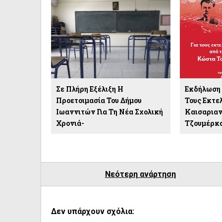
Σε Πλήρη Εξέλιξη Η
Εκδήλωση 
Προετοιμασία Του Δήμου
Τους Εκτε
Ιωαννιτών Για Τη Νέα Σχολική
Καισαριαν
Χρονιά-
Τζουμέρκ
Νεότερη ανάρτηση
Δεν υπάρχουν σχόλια: