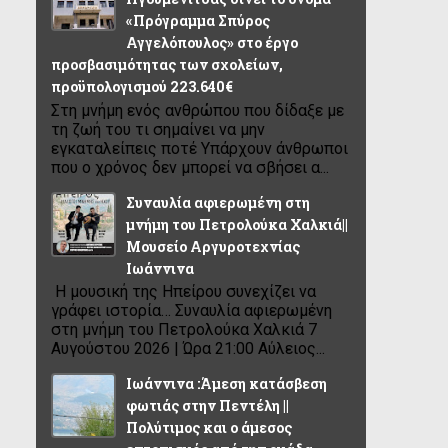
«Πρόγραμμα Σπύρος
Αγγελόπουλος» στο έργο
προσβασιμότητας των σχολείων,
προϋπολογισμού 223.640€
Στη μνήμη ενός ανθρώπου που δίδαξε με
τη ζωή του τι σημαίνει να μην
εγκαταλείπεις ποτέ Υπάρχουν άνθρωποι
που ο χρόνος δεν μπορεί να σβήσει α...
Συναυλία αφιερωμένη στη
μνήμη του Πετρολούκα Χαλκιά||
Μουσείο Αργυροτεχνίας
Ιωάννινα
Η μουσική της Ηπείρου συνεχίζει να
γράφει ιστορία… Συναυλία αφιερωμένη
στη μνήμη του Πετρολούκα Χαλκιά 7
Αυγούστου 2026 | Ώρα 21:00 Αύλειος...
Ιωάννινα :Άμεση κατάσβεση
φωτιάς στην Πεντέλη ||
Πολύτιμος και ο άμεσος