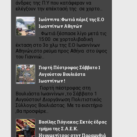
άνδρες της Π.Υ που κατάφεραν να
ελέγξουν την επέκτασή της σε χορτο...
Ιωάννινα :Φωτιά πέριξ της Ε.Ο
Ιωαννίνων Αθηνών
Φωτιά ξέσπασε λίγο μετά τις
15:00 σε χορτολιβαδική
έκταση στο 3ο χλμ της Ε.Ο Ιωαννίνων
Αθηνών,στο ρεύμα προς Αθήνα στο ύψος
του Γιαννιώ...
Γιορτή Πέστροφας Σάββατο 1
Αυγούστου Βουλιάστα
Ιωαννίνων !
Γιορτή πέστροφας στη
Βουλιάστα Ιωαννίνων ,το Σάββατο 1
Αυγούστου! Διοργάνωση Πολιτιστικός
Σύλλογος Βουλιάστας. Με το εισιτήριο
,θα προσφέρε...
Βασίλης Γιόγιακας: Εκτός έδρας
τμήμα της Σ.Α.Ε.Κ.
Ηγουμενίτσας στην Παραμυθιά