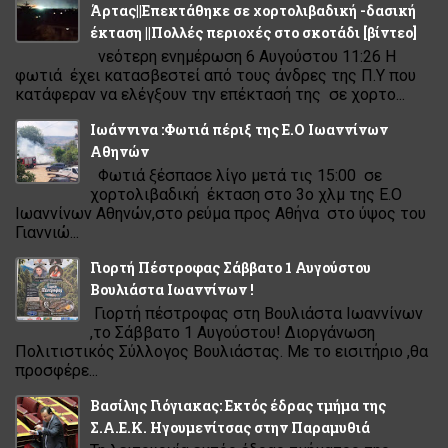
Άρτας||Επεκτάθηκε σε χορτολιβαδική -δασική
έκταση ||Πολλές περιοχές στο σκοτάδι [βίντεο]
νεότερη ενημέρωση 6 Αυγούστου 11:26 Η
φωτιά έχει κατασβεστεί από τους άνδρες της Π.Υ που
κατάφεραν να ελέγξουν την επέκτασή της σε χορτο...
Ιωάννινα :Φωτιά πέριξ της Ε.Ο Ιωαννίνων
Αθηνών
Φωτιά ξέσπασε λίγο μετά τις 15:00 σε
χορτολιβαδική έκταση στο 3ο χλμ της Ε.Ο
Ιωαννίνων Αθηνών,στο ρεύμα προς Αθήνα στο ύψος του
Γιαννιώ...
Γιορτή Πέστροφας Σάββατο 1 Αυγούστου
Βουλιάστα Ιωαννίνων !
Γιορτή πέστροφας στη Βουλιάστα Ιωαννίνων
,το Σάββατο 1 Αυγούστου! Διοργάνωση
Πολιτιστικός Σύλλογος Βουλιάστας. Με το εισιτήριο ,θα
προσφέρε...
Βασίλης Γιόγιακας: Εκτός έδρας τμήμα της
Σ.Α.Ε.Κ. Ηγουμενίτσας στην Παραμυθιά