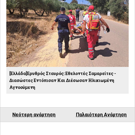
[Ελλάδα]Ερυθρός Σταυρός: Εθελοντές Σαμαρείτες -
Διασώστες Εντόπισαν Και Διέσωσαν Ηλικιωμένη
Αγνοούμενη
Νεότερη ανάρτηση
Παλαιότερη Ανάρτηση