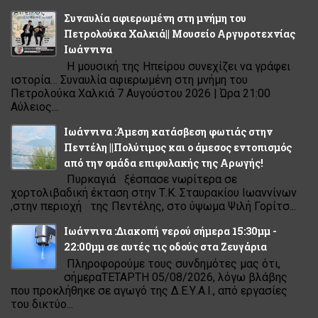
Συναυλία αφιερωμένη στη μνήμη του
Πετρολούκα Χαλκιά|| Μουσείο Αργυροτεχνίας
Ιωάννινα
Η μουσική της Ηπείρου συνεχίζει να γράφει
ιστορία… Συναυλία αφιερωμένη στη μνήμη του
Πετρολούκα Χαλκιά 7 Αυγούστου 2026 | Ώρα 21:00
Αύλειος...
Ιωάννινα :Άμεση κατάσβεση φωτιάς στην
Πεντέλη ||Πολύτιμος και ο άμεσος εντοπισμός
από την ομάδα επιφυλακής της Αρωγής!
Πυρκαγιά ξέσπασε νωρίτερα σε
χορτολιβαδική έκταση στην Τ.Κ. Σταυρακίου Ιωαννίνων
,στην περιοχή της Πεντέλης, στο ύψωμα Ψιλή Γορίτσ...
Ιωάννινα :Διακοπή νερού σήμερα 15:30μμ -
22:00μμ σε αυτές τις οδούς στα Ζευγάρια
Πληροφορούμε τους συνδημότες μας ότι,
σήμεραΤΕΤΑΡΤΗ 05/08/2026, λόγω βλάβης
που προκλήθηκε σε αγωγό της Δ.Ε.Υ.Α.Ι., από εργασίες
του δικτύο...