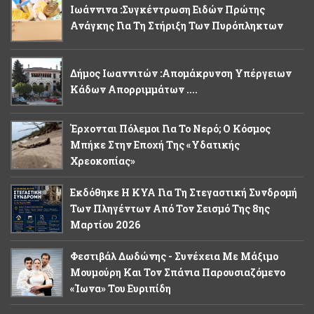
Ιωάννινα :Συγκέντρωση Ειδών Πρώτης
Ανάγκης Για Τη Στήριξη Των Πυρόπληκτων
Δήμος Ιωαννιτών :Απομάκρυνση Υπέργειων
Κάδων Απορριμμάτων ....
Έρχονται Πόλεμοι Για Το Νερό; Ο Κόσμος
Μπήκε Στην Εποχή Της «υδατικής
Χρεοκοπίας»
Εκδόθηκε Η ΚΥΑ Για Τη Στεγαστική Συνδρομή
Των Πληγέντων Από Τον Σεισμό Της 8ης
Μαρτίου 2026
Φεστιβάλ Δωδώνης - Συνέχεια Με Μάξιμο
Μουμούρη Και Τον Σπάνια Παρουσιαζόμενο
«Ίωνα» Του Ευριπίδη