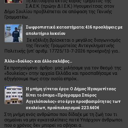
Τη λειτουργία εκτός έδρας τμήματος της
Σ.Α.Ε.Κ. (πρώην Δ.Ι.Ε.Κ.) Ηγουμενίτσας στον
Δήμο Σουλίου προβλέπεται σε απόφαση της Γενικής
Γραμματέω...
Σωφρονιστικά καταστήματα: 416 προσλήψεις με
απολυτήριο λυκείου
Σε εξέλιξη βρίσκεται ο μεγάλος διαγωνισμός
της Γενικής Γραμματείας Αντεγκληματικής
Πολιτικής (υπ' αριθμ. 17725/13-7-2026 προκήρυξη) για...
Άλλο «δούλος» και άλλο σκλάβος…
Σε προηγούμενο άρθρο μας μιλήσαμε για τον θεσμό της
«δουλείας» στην αρχαία Ελλάδα και προσπαθήσαμε να
εξηγήσουμε πως στην ουσία επρόκ...
Η μνήμη γίνεται έργο: Ο Δήμος Ηγουμενίτσας
δίνει το όνομα «Πρόγραμμα Σπύρος
Αγγελόπουλος» στο έργο προσβασιμότητας των
σχολείων, προϋπολογισμού 223.640€
Στη μνήμη ενός ανθρώπου που δίδαξε με τη ζωή του τι
σημαίνει να μην εγκαταλείπεις ποτέ Υπάρχουν άνθρωποι
που ο χρόνος δεν μπορεί να σβήσει α...