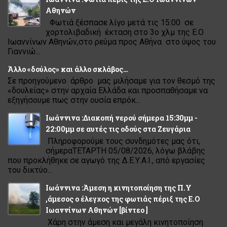
Αθηνών
Φωτιά ξέσπασε λίγο μετά τις 15:00 σε
χορτολιβαδική έκταση στο 3ο χλμ της Ε.Ο
Ιωαννίνων Αθηνών,στο ρεύμα προς Αθήνα στο ύψος του
Γιαννιώ...
Άλλο «δούλος» και άλλο σκλάβος…
Σε προηγούμενο άρθρο μας μιλήσαμε για τον θεσμό της
«δουλείας» στην αρχαία Ελλάδα και προσπαθήσαμε να
εξηγήσουμε πως στην ουσία επρόκ...
Ιωάννινα :Διακοπή νερού σήμερα 15:30μμ -
22:00μμ σε αυτές τις οδούς στα Ζευγάρια
Πληροφορούμε τους συνδημότες μας ότι,
σήμεραΤΕΤΑΡΤΗ 05/08/2026, λόγω βλάβης
που προκλήθηκε σε αγωγό της Δ.Ε.Υ.Α.Ι., από εργασίες
του δικτύο...
Ιωάννινα :Άμεση η κινητοποίηση της Π.Υ
,άμεσος ο έλεγχος της φωτιάς πέριξ της Ε.Ο
Ιωαννίνων Αθηνών [βίντεο ]
Χάρη στην άμεση και μεγάλη κινητοποίηση