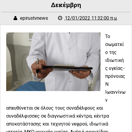
Δεκέμβρη
epirustvnews
12/01/2022 11:32:00 π.μ.
Το
σωματεί
ο της
ιδιωτική
ς υγείας-
πρόνοιας
Ν.
Ιωαννίνω
ν
απευθύνεται σε όλους τους συναδέλφους και
συναδέλφισσες σε διαγνωστικά κέντρα, κέντρα
αποκατάστασης και τεχνητού νεφρού, ιδιωτικά
ιατρεία, ΜΚΟ ψυχικής υγείας, Αμέα ή φροντίδας