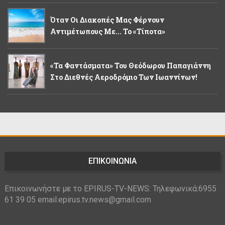
Όταν Οι Διακοπές Μας Φέρνουν
Αντιμέτωπους Με... Το «τίποτα»
«Τα Φαντάσματα» Του Θεόδωρου Παπαγιάννη
Στο Διεθνές Αεροδρόμιο Των Ιωαννίνων!
ΕΠΙΚΟΙΝΩΝΙΑ
Επικοινωνήστε με το EPIRUS-TV-NEWS: Τηλεφωνικά:6955
61 39 05 email:epirus.tv.news@gmail.com