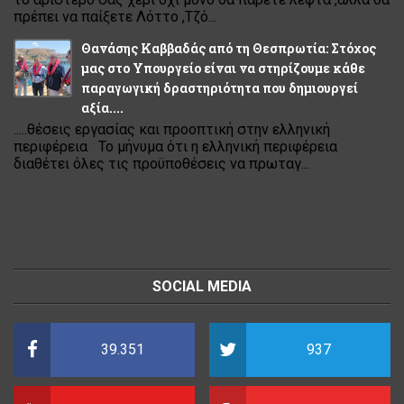
πρέπει να παίξετε Λόττο ,Τζό...
Θανάσης Καββαδάς από τη Θεσπρωτία: Στόχος
μας στο Υπουργείο είναι να στηρίζουμε κάθε
παραγωγική δραστηριότητα που δημιουργεί
αξία....
.....θέσεις εργασίας και προοπτική στην ελληνική
περιφέρεια Το μήνυμα ότι η ελληνική περιφέρεια
διαθέτει όλες τις προϋποθέσεις να πρωταγ...
SOCIAL MEDIA
39.351
937