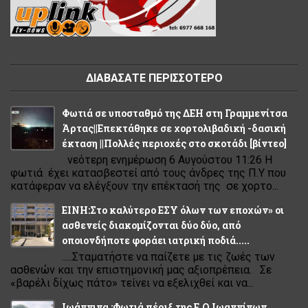
ΔΙΑΒΑΣΑΤΕ ΠΕΡΙΣΣΟΤΕΡΟ
Φωτιά σε υποσταθμό της ΔΕΗ στη Γραμμενίτσα
Άρτας||Επεκτάθηκε σε χορτολιβαδική -δασική
έκταση ||Πολλές περιοχές στο σκοτάδι [βίντεο]
νεότερη ενημέρωση 6 Αυγούστου 11:26 Η
φωτιά έχει κατασβεστεί από τους άνδρες της Π.Υ που
κατάφεραν να ελέγξουν την επέκτασή της σε χορτο...
ΕΙΝΗ:Στο καλύτερο ΕΣΥ όλων των εποχών» οι
ασθενείς διακομίζονται δύο δύο, από
οποιονδήποτε φοράει ιατρική ποδιά.....
.....Σταματήστε να παίζετε με τις ζωές των
ασθενών και την επιστημονική μας αξιοπρέπεια. Σε
«βαρέλι δίχως πάτο» τείνει να εξελιχθεί και να...
Ιωάννινα :Φωτιά πέριξ της Ε.Ο Ιωαννίνων