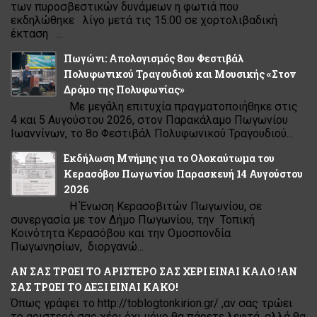
των πυροσβεστικών δυνάμεων η φωτιά που
εκδηλώθηκε λίγο μετά τις 15:00 σε χορτολιβαδική
έκταση ...
Πωγώνι: Απολογισμός 8ου Φεστιβάλ
Πολυφωνικού Τραγουδιού και Μουσικής «Στον
Δρόμο της Πολυφωνίας»
Με μεγάλη επιτυχία πραγματοποιήθηκε στις
4 και 5 Αυγούστου 2026, στον Παρακάλαμο Πωγωνίου
Ιωαννίνων, το 8ο Φεστιβάλ Πολυφωνικού Τραγουδιού...
Εκδήλωση Μνήμης για το Ολοκαύτωμα του
Κερασόβου Πωγωνίου Παρασκευή 14 Αυγούστου
2026
Η Ένωση Κερασοβιτών Πωγωνίου, σε
συνεργασία με τον Δήμο Πωγωνίου, την Τοπική
Κοινότητα Κερασόβου και την Ομοσπονδία
Πωγωνησίων, διοργανώ...
ΑΝ ΣΑΣ ΤΡΩΕΙ ΤΟ ΑΡΙΣΤΕΡΟ ΣΑΣ ΧΕΡΙ ΕΙΝΑΙ ΚΑΛΟ !ΑΝ
ΣΑΣ ΤΡΩΕΙ ΤΟ ΔΕΞΙ ΕΙΝΑΙ ΚΑΚΟ!
Όπως γράφει το http://toblogtonkirion.gr/ ,αν σας τρώει
το αριστερό σας χέρι όχι μόνο θα πάρετε λεφτά ,αλλά θα