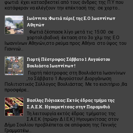
φωτιά έχει κατασβεστεί από τους άνδρες της Π.Υ που
κατάφεραν να ελέγξουν την επέκτασή της σε χορτο...
Ιωάννινα :Φωτιά πέριξ της Ε.Ο Ιωαννίνων
Αθηνών
Φωτιά ξέσπασε λίγο μετά τις 15:00 σε
χορτολιβαδική έκταση στο 3ο χλμ της Ε.Ο
Ιωαννίνων Αθηνών,στο ρεύμα προς Αθήνα στο ύψος του
Γιαννιώ...
Γιορτή Πέστροφας Σάββατο 1 Αυγούστου
Βουλιάστα Ιωαννίνων !
Γιορτή πέστροφας στη Βουλιάστα Ιωαννίνων
,το Σάββατο 1 Αυγούστου! Διοργάνωση
Πολιτιστικός Σύλλογος Βουλιάστας. Με το εισιτήριο ,θα
προσφέρε...
Βασίλης Γιόγιακας: Εκτός έδρας τμήμα της
Σ.Α.Ε.Κ. Ηγουμενίτσας στην Παραμυθιά
Τη λειτουργία εκτός έδρας τμήματος της
Σ.Α.Ε.Κ. (πρώην Δ.Ι.Ε.Κ.) Ηγουμενίτσας στον
Δήμο Σουλίου προβλέπεται σε απόφαση της Γενικής
Γραμματέω...