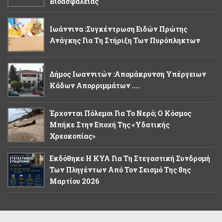
Βιοασφάλειας
Ιωάννινα :Συγκέντρωση Ειδών Πρώτης
Ανάγκης Για Τη Στήριξη Των Πυρόπληκτων
Δήμος Ιωαννιτών :Απομάκρυνση Υπέργειων
Κάδων Απορριμμάτων ....
Έρχονται Πόλεμοι Για Το Νερό; Ο Κόσμος
Μπήκε Στην Εποχή Της «υδατικής
Χρεοκοπίας»
Εκδόθηκε Η ΚΥΑ Για Τη Στεγαστική Συνδρομή
Των Πληγέντων Από Τον Σεισμό Της 8ης
Μαρτίου 2026