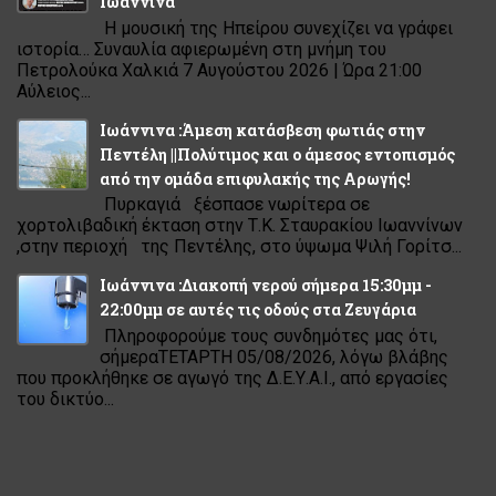
Ιωάννινα
Η μουσική της Ηπείρου συνεχίζει να γράφει
ιστορία… Συναυλία αφιερωμένη στη μνήμη του
Πετρολούκα Χαλκιά 7 Αυγούστου 2026 | Ώρα 21:00
Αύλειος...
Ιωάννινα :Άμεση κατάσβεση φωτιάς στην
Πεντέλη ||Πολύτιμος και ο άμεσος εντοπισμός
από την ομάδα επιφυλακής της Αρωγής!
Πυρκαγιά ξέσπασε νωρίτερα σε
χορτολιβαδική έκταση στην Τ.Κ. Σταυρακίου Ιωαννίνων
,στην περιοχή της Πεντέλης, στο ύψωμα Ψιλή Γορίτσ...
Ιωάννινα :Διακοπή νερού σήμερα 15:30μμ -
22:00μμ σε αυτές τις οδούς στα Ζευγάρια
Πληροφορούμε τους συνδημότες μας ότι,
σήμεραΤΕΤΑΡΤΗ 05/08/2026, λόγω βλάβης
που προκλήθηκε σε αγωγό της Δ.Ε.Υ.Α.Ι., από εργασίες
του δικτύο...