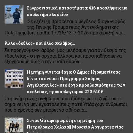
Σωφρονιστικά καταστήματα: 416 προσλήψεις με
απολυτήριο λυκείου
Σε εξέλιξη βρίσκεται ο μεγάλος διαγωνισμός
της Γενικής Γραμματείας Αντεγκληματικής
Πολιτικής (υπ' αριθμ. 17725/13-7-2026 προκήρυξη) για...
Άλλο «δούλος» και άλλο σκλάβος…
Σε προηγούμενο άρθρο μας μιλήσαμε για τον θεσμό της
«δουλείας» στην αρχαία Ελλάδα και προσπαθήσαμε να
εξηγήσουμε πως στην ουσία επρόκ...
Η μνήμη γίνεται έργο: Ο Δήμος Ηγουμενίτσας
δίνει το όνομα «Πρόγραμμα Σπύρος
Αγγελόπουλος» στο έργο προσβασιμότητας των
σχολείων, προϋπολογισμού 223.640€
Στη μνήμη ενός ανθρώπου που δίδαξε με τη ζωή του τι
σημαίνει να μην εγκαταλείπεις ποτέ Υπάρχουν άνθρωποι
που ο χρόνος δεν μπορεί να σβήσει α...
Συναυλία αφιερωμένη στη μνήμη του
Πετρολούκα Χαλκιά|| Μουσείο Αργυροτεχνίας