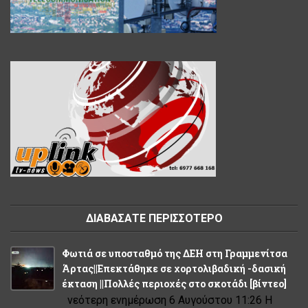
ΔΙΑΒΑΣΑΤΕ ΠΕΡΙΣΣΟΤΕΡΟ
Φωτιά σε υποσταθμό της ΔΕΗ στη Γραμμενίτσα
Άρτας||Επεκτάθηκε σε χορτολιβαδική -δασική
έκταση ||Πολλές περιοχές στο σκοτάδι [βίντεο]
νεότερη ενημέρωση 6 Αυγούστου 11:26 Η