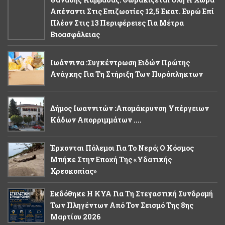
Απέναντι Στις Επιζωοτίες 12,5 Εκατ. Ευρώ Επί
Πλέον Στις 13 Περιφέρειες Για Μέτρα
Βιοασφάλειας
Ιωάννινα :Συγκέντρωση Ειδών Πρώτης
Ανάγκης Για Τη Στήριξη Των Πυρόπληκτων
Δήμος Ιωαννιτών :Απομάκρυνση Υπέργειων
Κάδων Απορριμμάτων ....
Έρχονται Πόλεμοι Για Το Νερό; Ο Κόσμος
Μπήκε Στην Εποχή Της «υδατικής
Χρεοκοπίας»
Εκδόθηκε Η ΚΥΑ Για Τη Στεγαστική Συνδρομή
Των Πληγέντων Από Τον Σεισμό Της 8ης
Μαρτίου 2026