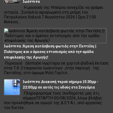
Ιωάννινα
Η μουσική της Ηπείρου συνεχίζει να γράφει
ιστορία… Συναυλία αφιερωμένη στη μνήμη του
Πετρολούκα Χαλκιά 7 Αυγούστου 2026 | Ώρα 21:00
Αύλειος...
Ιωάννινα :Άμεση κατάσβεση φωτιάς στην Πεντέλη ||
Πολύτιμος και ο άμεσος εντοπισμός από την ομάδα
επιφυλακής της Αρωγής!
Πυρκαγιά ξέσπασε νωρίτερα σε χορτολιβαδική έκταση
στην Τ.Κ. Σταυρακίου Ιωαννίνων ,στην περιοχή της
Πεντέλης, στο ύψωμα Ψιλή Γορίτσ...
Ιωάννινα :Διακοπή νερού σήμερα 15:30μμ -
22:00μμ σε αυτές τις οδούς στα Ζευγάρια
Πληροφορούμε τους συνδημότες μας ότι,
σήμεραΤΕΤΑΡΤΗ 05/08/2026, λόγω βλάβης
που προκλήθηκε σε αγωγό της Δ.Ε.Υ.Α.Ι., από εργασίες
του δικτύο...