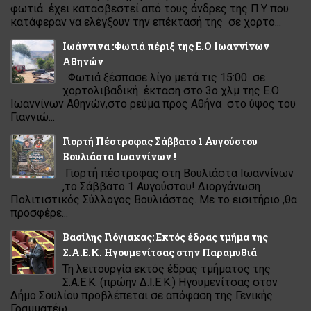
φωτιά έχει κατασβεστεί από τους άνδρες της Π.Υ που
κατάφεραν να ελέγξουν την επέκτασή της σε χορτο...
Ιωάννινα :Φωτιά πέριξ της Ε.Ο Ιωαννίνων
Αθηνών
Φωτιά ξέσπασε λίγο μετά τις 15:00 σε
χορτολιβαδική έκταση στο 3ο χλμ της Ε.Ο
Ιωαννίνων Αθηνών,στο ρεύμα προς Αθήνα στο ύψος του
Γιαννιώ...
Γιορτή Πέστροφας Σάββατο 1 Αυγούστου
Βουλιάστα Ιωαννίνων !
Γιορτή πέστροφας στη Βουλιάστα Ιωαννίνων
,το Σάββατο 1 Αυγούστου! Διοργάνωση
Πολιτιστικός Σύλλογος Βουλιάστας. Με το εισιτήριο ,θα
προσφέρε...
Βασίλης Γιόγιακας: Εκτός έδρας τμήμα της
Σ.Α.Ε.Κ. Ηγουμενίτσας στην Παραμυθιά
Τη λειτουργία εκτός έδρας τμήματος της
Σ.Α.Ε.Κ. (πρώην Δ.Ι.Ε.Κ.) Ηγουμενίτσας στον
Δήμο Σουλίου προβλέπεται σε απόφαση της Γενικής
Γραμματέω...