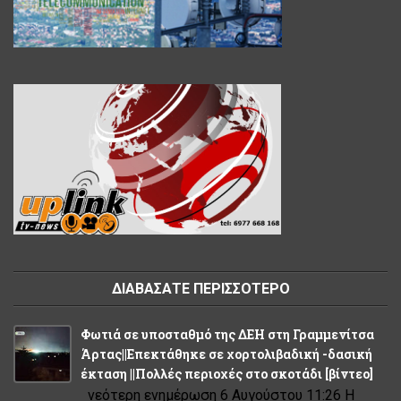
ΔΙΑΒΑΣΑΤΕ ΠΕΡΙΣΣΟΤΕΡΟ
Φωτιά σε υποσταθμό της ΔΕΗ στη Γραμμενίτσα
Άρτας||Επεκτάθηκε σε χορτολιβαδική -δασική
έκταση ||Πολλές περιοχές στο σκοτάδι [βίντεο]
νεότερη ενημέρωση 6 Αυγούστου 11:26 Η