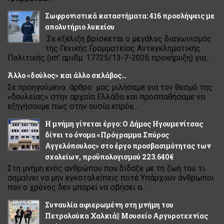
Σωφρονιστικά καταστήματα: 416 προσλήψεις με
απολυτήριο λυκείου
Σε εξέλιξη βρίσκεται ο μεγάλος διαγωνισμός
της Γενικής Γραμματείας Αντεγκληματικής
Πολιτικής (υπ' αριθμ. 17725/13-7-2026 προκήρυξη) για...
Άλλο «δούλος» και άλλο σκλάβος…
Σε προηγούμενο άρθρο μας μιλήσαμε για τον θεσμό της
«δουλείας» στην αρχαία Ελλάδα και προσπαθήσαμε να
εξηγήσουμε πως στην ουσία επρόκ...
Η μνήμη γίνεται έργο: Ο Δήμος Ηγουμενίτσας
δίνει το όνομα «Πρόγραμμα Σπύρος
Αγγελόπουλος» στο έργο προσβασιμότητας των
σχολείων, προϋπολογισμού 223.640€
Στη μνήμη ενός ανθρώπου που δίδαξε με τη ζωή του τι
σημαίνει να μην εγκαταλείπεις ποτέ Υπάρχουν άνθρωποι
που ο χρόνος δεν μπορεί να σβήσει α...
Συναυλία αφιερωμένη στη μνήμη του
Πετρολούκα Χαλκιά|| Μουσείο Αργυροτεχνίας