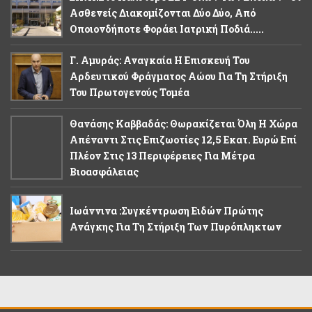
Ασθενείς Διακομίζονται Δύο Δύο, Από
Οποιονδήποτε Φοράει Ιατρική Ποδιά.....
Γ. Αμυράς: Αναγκαία Η Επισκευή Του
Αρδευτικού Φράγματος Αώου Για Τη Στήριξη
Του Πρωτογενούς Τομέα
Θανάσης Καββαδάς: Θωρακίζεται Όλη Η Χώρα
Απέναντι Στις Επιζωοτίες 12,5 Εκατ. Ευρώ Επί
Πλέον Στις 13 Περιφέρειες Για Μέτρα
Βιοασφάλειας
Ιωάννινα :Συγκέντρωση Ειδών Πρώτης
Ανάγκης Για Τη Στήριξη Των Πυρόπληκτων