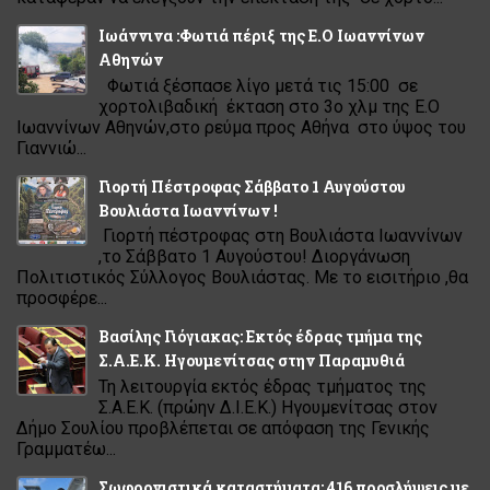
Ιωάννινα :Φωτιά πέριξ της Ε.Ο Ιωαννίνων
Αθηνών
Φωτιά ξέσπασε λίγο μετά τις 15:00 σε
χορτολιβαδική έκταση στο 3ο χλμ της Ε.Ο
Ιωαννίνων Αθηνών,στο ρεύμα προς Αθήνα στο ύψος του
Γιαννιώ...
Γιορτή Πέστροφας Σάββατο 1 Αυγούστου
Βουλιάστα Ιωαννίνων !
Γιορτή πέστροφας στη Βουλιάστα Ιωαννίνων
,το Σάββατο 1 Αυγούστου! Διοργάνωση
Πολιτιστικός Σύλλογος Βουλιάστας. Με το εισιτήριο ,θα
προσφέρε...
Βασίλης Γιόγιακας: Εκτός έδρας τμήμα της
Σ.Α.Ε.Κ. Ηγουμενίτσας στην Παραμυθιά
Τη λειτουργία εκτός έδρας τμήματος της
Σ.Α.Ε.Κ. (πρώην Δ.Ι.Ε.Κ.) Ηγουμενίτσας στον
Δήμο Σουλίου προβλέπεται σε απόφαση της Γενικής
Γραμματέω...
Σωφρονιστικά καταστήματα: 416 προσλήψεις με