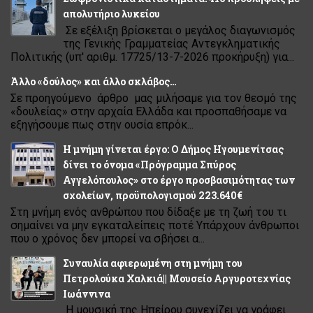
απολυτήριο λυκείου
Σε εξέλιξη βρίσκεται ο μεγάλος διαγωνισμός
της Γενικής Γραμματείας Αντεγκληματικής
Πολιτικής (υπ' αριθμ. 17725/13-7-2026 προκήρυξη) για...
Άλλο «δούλος» και άλλο σκλάβος…
Σε προηγούμενο άρθρο μας μιλήσαμε για τον θεσμό της
«δουλείας» στην αρχαία Ελλάδα και προσπαθήσαμε να
εξηγήσουμε πως στην ουσία επρόκ...
Η μνήμη γίνεται έργο: Ο Δήμος Ηγουμενίτσας
δίνει το όνομα «Πρόγραμμα Σπύρος
Αγγελόπουλος» στο έργο προσβασιμότητας των
σχολείων, προϋπολογισμού 223.640€
Στη μνήμη ενός ανθρώπου που δίδαξε με τη ζωή του τι
σημαίνει να μην εγκαταλείπεις ποτέ Υπάρχουν άνθρωποι
που ο χρόνος δεν μπορεί να σβήσει α...
Συναυλία αφιερωμένη στη μνήμη του
Πετρολούκα Χαλκιά|| Μουσείο Αργυροτεχνίας
Ιωάννινα
Η μουσική της Ηπείρου συνεχίζει να γράφει