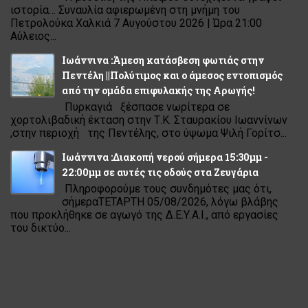
ιστορία… Συναυλία αφιερωμένη στη μνήμη του
Πετρολούκα Χαλκιά 7 Αυγούστου 2026 | Ώρα 21:00
Αύλειος...
Ιωάννινα :Άμεση κατάσβεση φωτιάς στην
Πεντέλη ||Πολύτιμος και ο άμεσος εντοπισμός
από την ομάδα επιφυλακής της Αρωγής!
Πυρκαγιά ξέσπασε νωρίτερα σε
χορτολιβαδική έκταση στην Τ.Κ. Σταυρακίου Ιωαννίνων
,στην περιοχή της Πεντέλης, στο ύψωμα Ψιλή Γορίτσ...
Ιωάννινα :Διακοπή νερού σήμερα 15:30μμ -
22:00μμ σε αυτές τις οδούς στα Ζευγάρια
Πληροφορούμε τους συνδημότες μας ότι,
σήμεραΤΕΤΑΡΤΗ 05/08/2026, λόγω βλάβης
που προκλήθηκε σε αγωγό της Δ.Ε.Υ.Α.Ι., από εργασίες
του δικτύο...