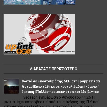
ΔΙΑΒΑΣΑΤΕ ΠΕΡΙΣΣΟΤΕΡΟ
Φωτιά σε υποσταθμό της ΔΕΗ στη Γραμμενίτσα
Άρτας||Επεκτάθηκε σε χορτολιβαδική -δασική
έκταση ||Πολλές περιοχές στο σκοτάδι [βίντεο]
νεότερη ενημέρωση 6 Αυγούστου 11:26 Η
φωτιά έχει κατασβεστεί από τους άνδρες της Π.Υ που
κατάφεραν να ελέγξουν την επέκτασή της σε χορτο...