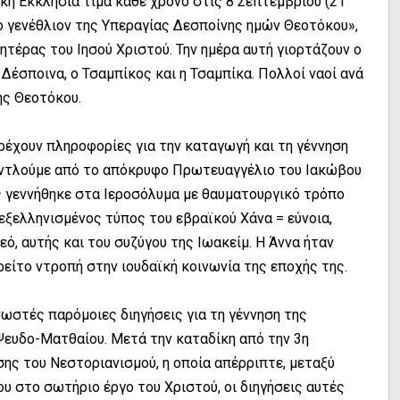
ική Εκκλησία τιμά κάθε χρόνο στις 8 Σεπτεμβρίου (21
ο γενέθλιον της Υπεραγίας Δεσποίνης ημών Θεοτόκου»,
μητέρας του Ιησού Χριστού. Την ημέρα αυτή γιορτάζουν ο
 Δέσποινα, ο Τσαμπίκος και η Τσαμπίκα. Πολλοί ναοί ανά
ης Θεοτόκου.
ρέχουν πληροφορίες για την καταγωγή και τη γέννηση
 αντλούμε από το απόκρυφο Πρωτευαγγέλιο του Ιακώβου
ς γεννήθηκε στα Ιεροσόλυμα με θαυματουργικό τρόπο
(εξελληνισμένος τύπος του εβραϊκού Χάνα = εύνοια,
εό, αυτής και του συζύγου της Ιωακείμ. Η Άννα ήταν
είτο ντροπή στην ιουδαϊκή κοινωνία της εποχής της.
ωστές παρόμοιες διηγήσεις για τη γέννηση της
Ψευδο-Ματθαίου. Μετά την καταδίκη από την 3η
σης του Νεστοριανισμού, η οποία απέρριπτε, μεταξύ
υ στο σωτήριο έργο του Χριστού, οι διηγήσεις αυτές