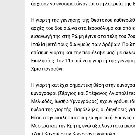
άρχισαν να ενσωματώνονται στη λατρεία της 
Η γιορτή της γέννησης της Θεοτόκου καθιερώθ
αρχές του 6ου αιώνα στα Ιεροσόλυμα και από ε
εισαγωγή της στη Ρώμη έγινε στα τέλη του 7ο
Ιταλία μετά τους διωγμούς των Αράβων. Πρώτο
επίσημη γιορτή και την περιέλαβε μαζί με άλλ
Εκκλησίας. Τον 11ο αιώνα η γιορτή της γέννησ
Χριστιανοσύνη.
Η γιορτή κατέχει σημαντική θέση στην υμνογρ
υμνογράφοι (Σέργιος και Στέφανος Αγιοπολίτε
Μελωδός, Ιωσήφ Υμνογράφος) έχουν γράψει ιδι
ημέρα της γιορτής. Παράλληλα, οι διηγήσεις γ
θέση στην εκκλησιαστική ζωγραφική. Εικόνες 
Μυστρά και την Κρήτη, ενώ αξιολογότατα μωσα
τζαμί Καχριέ στην Κωνσταντινούπολη.