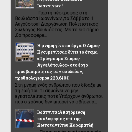
Ιωαννίνων !
Γιορτή πέστροφας στη
Βουλιάστα Ιωαννίνων ,το Σάββατο 1
Αυγούστου! Διοργάνωση Πολιτιστικός
Σύλλογος Βουλιάστας. Με το εισιτήριο
,θα προσφέρε...
Η μνήμη γίνεται έργο: Ο Δήμος
Ηγουμενίτσας δίνει το όνομα
«Πρόγραμμα Σπύρος
Αγγελόπουλος» στο έργο
προσβασιμότητας των σχολείων,
προϋπολογισμού 223.640€
Στη μνήμη ενός ανθρώπου που δίδαξε με
τη ζωή του τι σημαίνει να μην
εγκαταλείπεις ποτέ Υπάρχουν άνθρωποι
που ο χρόνος δεν μπορεί να σβήσει α...
Ιωάννινα :Απαγόρευση
κυκλοφορίας επί της
Κωνσταντίνου Καραμανλή