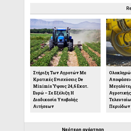
Re
Στήριξη Των Αγροτών Με
Ολοκληρώ
Κρατικές Ενισχύσεις De
Αποφάσεις
Minimis Ύψους 24,6 Εκατ.
Μεγαλύτε
Ευρώ – Σε Εξέλιξη Η
Αγροτικής
Διαδικασία Υποβολής
Τελευταί
Αιτήσεων
Περιόδων
Νεότερη ανάρτηση