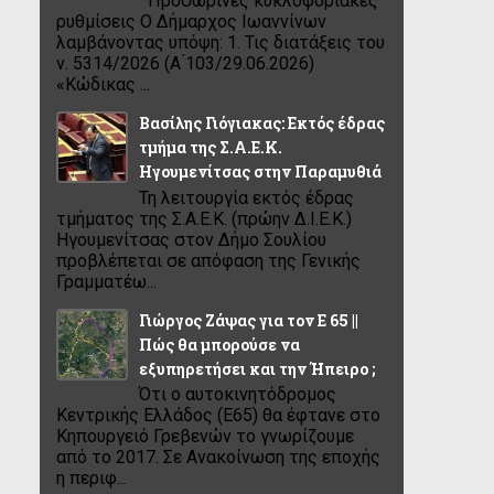
Προσωρινές κυκλοφοριακές
ρυθμίσεις Ο Δήμαρχος Ιωαννίνων
λαμβάνοντας υπόψη: 1. Τις διατάξεις του
ν. 5314/2026 (Α ́103/29.06.2026)
«Κώδικας ...
Βασίλης Γιόγιακας: Εκτός έδρας
τμήμα της Σ.Α.Ε.Κ.
Ηγουμενίτσας στην Παραμυθιά
Τη λειτουργία εκτός έδρας
τμήματος της Σ.Α.Ε.Κ. (πρώην Δ.Ι.Ε.Κ.)
Ηγουμενίτσας στον Δήμο Σουλίου
προβλέπεται σε απόφαση της Γενικής
Γραμματέω...
Γιώργος Ζάψας για τον Ε 65 ||
Πώς θα μπορούσε να
εξυπηρετήσει και την Ήπειρο ;
Ότι ο αυτοκινητόδρομος
Κεντρικής Ελλάδος (Ε65) θα έφτανε στο
Κηπουργειό Γρεβενών το γνωρίζουμε
από το 2017. Σε Ανακοίνωση της εποχής
η περιφ...