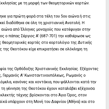
Εκκλησίας με τη μορφή των θεομητορικών εορτών.
ηκε για πρώτη φορά στα τέλη του 5ου αιώνα ή στις
κεί διαδόθηκε σε όλη τη χριστιανική Ανατολή. Η
υ αιώνα από Έλληνες μοναχούς που κατέφυγαν στην
ς ο πάπας Σέργιος Α' (687-701) την καθιέρωσε ως
ες θεομητορικές εορτές στο εορτολόγιο της Δυτικής
ης της Θεοτόκου είχε επικρατήσει σε ολόκληρη τη
αφία της Ορθόδοξης Χριστιανικής Εκκλησίας. Εξέχοντες
ς, Γερμανός Α' Κωνσταντινουπόλεως, Ρωμανός ο
όμελα, κανόνες και κοντάκια, που ψάλλονται κατά την
ια τη γέννηση της Θεοτόκου έχουν καταλάβει εξέχουσα
εκλεκτής τέχνης βρίσκονται στο Άγιο Όρος, στον
ϊκά υπάρχουν στη Μονή του Δαφνίου (Αθήνα) και στο