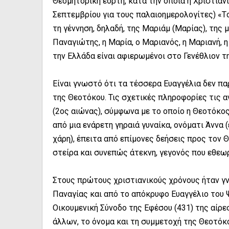
Θεομητορική εορτή, κατά την οποία η Χριστιαν
Σεπτεμβρίου για τους παλαιοημερολογίτες) «T
τη γέννηση, δηλαδή, της Μαριάμ (Μαρίας), της 
Παναγιώτης, η Μαρία, ο Μαριανός, η Μαριανή, η
την Ελλάδα είναι αφιερωμένοι στο Γενέθλιον τ
Είναι γνωστό ότι τα τέσσερα Ευαγγέλια δεν πα
της Θεοτόκου. Τις σχετικές πληροφορίες τις
(2ος αιώνας), σύμφωνα με το οποίο η Θεοτόκο
από μια ενάρετη γηραιά γυναίκα, ονόματι Άννα 
χάρη), έπειτα από επίμονες δεήσεις προς τον Θ
στείρα και συνεπώς άτεκνη, γεγονός που εθεωρ
Στους πρώτους χριστιανικούς χρόνους ήταν γν
Παναγίας και από το απόκρυφο Ευαγγέλιο του 
Οικουμενική Σύνοδο της Εφέσου (431) της αίρε
άλλων, το όνομα και τη συμμετοχή της Θεοτόκο