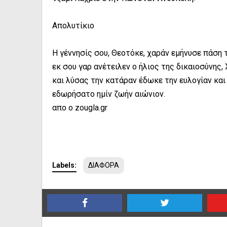
Απολυτίκιο
Η γέννησίς σου, Θεοτόκε, χαράν εμήνυσε πάση 
εκ σου γαρ ανέτειλεν ο ήλιος της δικαιοσύνης,
και λύσας την κατάραν έδωκε την ευλογίαν κα
εδωρήσατο ημίν ζωήν αιώνιον.
απο ο zougla.gr
Labels:
ΔΙΑΦΟΡΑ