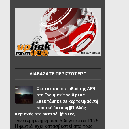
ΔΙΑΒΑΣΑΤΕ ΠΕΡΙΣΣΟΤΕΡΟ
Φωτιά σε υποσταθμό της ΔΕΗ
στη Γραμμενίτσα Άρτας||
Επεκτάθηκε σε χορτολιβαδική
-δασική έκταση ||Πολλές
περιοχές στο σκοτάδι [βίντεο]
νεότερη ενημέρωση 6 Αυγούστου 11:26
Η φωτιά έχει κατασβεστεί από τους