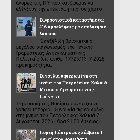
άνδρες της Π.Υ που κατάφεραν να
ελέγξουν την επέκτασή της σε χορτο...
Σωφρονιστικά καταστήματα:
416 προσλήψεις με απολυτήριο
λυκείου
Σε εξέλιξη βρίσκεται ο
μεγάλος διαγωνισμός της Γενικής
Γραμματείας Αντεγκληματικής
Πολιτικής (υπ' αριθμ. 17725/13-7-2026
προκήρυξη) για...
Συναυλία αφιερωμένη στη
μνήμη του Πετρολούκα Χαλκιά||
Μουσείο Αργυροτεχνίας
Ιωάννινα
Η μουσική της Ηπείρου συνεχίζει να
γράφει ιστορία… Συναυλία αφιερωμένη
στη μνήμη του Πετρολούκα Χαλκιά 7
Αυγούστου 2026 | Ώρα 21:00 Αύλειος...
Γιορτή Πέστροφας Σάββατο 1
Αυγούστου Βουλιάστα