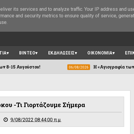
liver its services and to analyze traffic. Your IP address and us
rmance and security metrics to ensure quality of service, genera
use.
ΤΙΑ
ΒΙΝΤΕΟ
ΕΚΔΗΛΩΣΕΙΣ
ΟΙΚΟΝΟΜΙΑ
ΕΠΙ
ου!
Η «Αγιογραφία των Ορέων» συνεχίζ
06/08/2026
όκου -Τι Γιορτάζουμε Σήμερα
9/08/2022 08:44:00 π.μ.