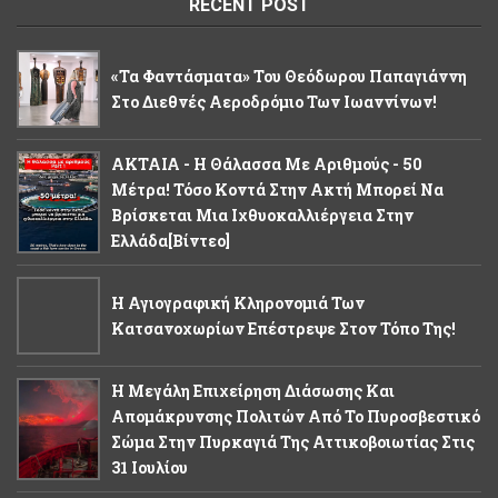
RECENT POST
«Τα Φαντάσματα» Του Θεόδωρου Παπαγιάννη
Στο Διεθνές Αεροδρόμιο Των Ιωαννίνων!
ΑΚΤΑΙΑ - Η Θάλασσα Με Αριθμούς - 50
Μέτρα! Τόσο Κοντά Στην Ακτή Μπορεί Να
Βρίσκεται Μια Ιχθυοκαλλιέργεια Στην
Ελλάδα[βίντεο]
Η Αγιογραφική Κληρονομιά Των
Κατσανοχωρίων Επέστρεψε Στον Τόπο Της!
Η Μεγάλη Επιχείρηση Διάσωσης Και
Απομάκρυνσης Πολιτών Από Το Πυροσβεστικό
Σώμα Στην Πυρκαγιά Της Αττικοβοιωτίας Στις
31 Ιουλίου