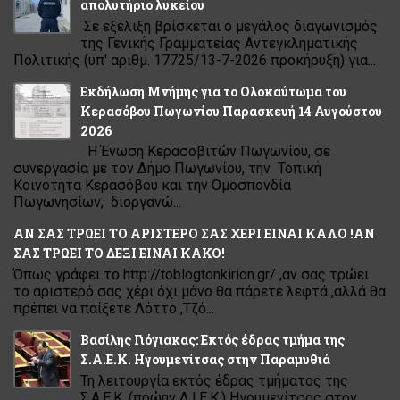
απολυτήριο λυκείου
Σε εξέλιξη βρίσκεται ο μεγάλος διαγωνισμός
της Γενικής Γραμματείας Αντεγκληματικής
Πολιτικής (υπ' αριθμ. 17725/13-7-2026 προκήρυξη) για...
Εκδήλωση Μνήμης για το Ολοκαύτωμα του
Κερασόβου Πωγωνίου Παρασκευή 14 Αυγούστου
2026
Η Ένωση Κερασοβιτών Πωγωνίου, σε
συνεργασία με τον Δήμο Πωγωνίου, την Τοπική
Κοινότητα Κερασόβου και την Ομοσπονδία
Πωγωνησίων, διοργανώ...
ΑΝ ΣΑΣ ΤΡΩΕΙ ΤΟ ΑΡΙΣΤΕΡΟ ΣΑΣ ΧΕΡΙ ΕΙΝΑΙ ΚΑΛΟ !ΑΝ
ΣΑΣ ΤΡΩΕΙ ΤΟ ΔΕΞΙ ΕΙΝΑΙ ΚΑΚΟ!
Όπως γράφει το http://toblogtonkirion.gr/ ,αν σας τρώει
το αριστερό σας χέρι όχι μόνο θα πάρετε λεφτά ,αλλά θα
πρέπει να παίξετε Λόττο ,Τζό...
Βασίλης Γιόγιακας: Εκτός έδρας τμήμα της
Σ.Α.Ε.Κ. Ηγουμενίτσας στην Παραμυθιά
Τη λειτουργία εκτός έδρας τμήματος της
Σ.Α.Ε.Κ. (πρώην Δ.Ι.Ε.Κ.) Ηγουμενίτσας στον