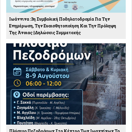
Ιωάννινα :3η Συμβολική Ποδηλατοδρομία Για Την
Ενημέρωση, Την Ευαισθητοποίηση Και Την Πρόληψη
Της Άνοιας ||Δηλώσεις Συμμετοχής
Πλύσιμο Πεζοδρόμων Στο Κέντρο Των Ιωαννίνων Το