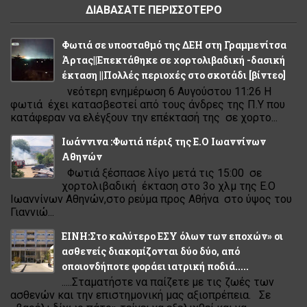
ΔΙΑΒΑΣΑΤΕ ΠΕΡΙΣΣΟΤΕΡΟ
Φωτιά σε υποσταθμό της ΔΕΗ στη Γραμμενίτσα
Άρτας||Επεκτάθηκε σε χορτολιβαδική -δασική
έκταση ||Πολλές περιοχές στο σκοτάδι [βίντεο]
νεότερη ενημέρωση 6 Αυγούστου 11:26 Η
φωτιά έχει κατασβεστεί από τους άνδρες της Π.Υ που
κατάφεραν να ελέγξουν την επέκτασή της σε χορτο...
Ιωάννινα :Φωτιά πέριξ της Ε.Ο Ιωαννίνων
Αθηνών
Φωτιά ξέσπασε λίγο μετά τις 15:00 σε
χορτολιβαδική έκταση στο 3ο χλμ της Ε.Ο
Ιωαννίνων Αθηνών,στο ρεύμα προς Αθήνα στο ύψος του
Γιαννιώ...
ΕΙΝΗ:Στο καλύτερο ΕΣΥ όλων των εποχών» οι
ασθενείς διακομίζονται δύο δύο, από
οποιονδήποτε φοράει ιατρική ποδιά.....
.....Σταματήστε να παίζετε με τις ζωές των
ασθενών και την επιστημονική μας αξιοπρέπεια. Σε