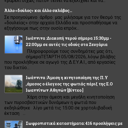
«βαρέλι δίχως πάτο» τείνει να εξελιχθεί και να...
Άλλο «δούλος» και άλλο σκλάβος…
Σε προηγούμενο άρθρο μας μιλήσαμε για τον θεσμό της
«δουλείας» στην αρχαία Ελλάδα και προσπαθήσαμε να
εξηγήσουμε πως στην ουσία επρόκ...
Ιωάννινα :Διακοπή νερού σήμερα 15:30μμ -
22:00μμ σε αυτές τις οδούς στα Ζευγάρια
Πληροφορούμε τους συνδημότες μας ότι,
σήμεραΤΕΤΑΡΤΗ 05/08/2026, λόγω βλάβης
που προκλήθηκε σε αγωγό της Δ.Ε.Υ.Α.Ι., από εργασίες
του δικτύο...
Ιωάννινα :Άμεση η κινητοποίηση της Π.Υ
,άμεσος ο έλεγχος της φωτιάς πέριξ της Ε.Ο
Ιωαννίνων Αθηνών [βίντεο ]
Χάρη στην άμεση και μεγάλη κινητοποίηση
των πυροσβεστικών δυνάμεων η φωτιά που
εκδηλώθηκε λίγο μετά τις 15:00 σε χορτολιβαδική
έκταση ...
Σωφρονιστικά καταστήματα: 416 προσλήψεις με