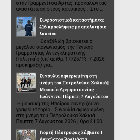
στην Γραμμενίτσα Άρτας ,προκαλώντας
αναστάτωση στους κατοίκους . Στο ...
Σωφρονιστικά καταστήματα:
416 προσλήψεις με απολυτήριο
λυκείου
Σε εξέλιξη βρίσκεται ο
μεγάλος διαγωνισμός της Γενικής
Γραμματείας Αντεγκληματικής
Πολιτικής (υπ' αριθμ. 17725/13-7-2026
προκήρυξη) για...
Συναυλία αφιερωμένη στη
μνήμη του Πετρολούκα Χαλκιά||
Μουσείο Αργυροτεχνίας
Ιωάννινα||Πέμπτη 7 Αυγούστου
Η μουσική της Ηπείρου συνεχίζει να
γράφει ιστορία… Συναυλία αφιερωμένη
στη μνήμη του Πετρολούκα Χαλκιά
Πέμπτη 7 Αυγούστου 2026 | Ώρα 21:00 ...
Γιορτή Πέστροφας Σάββατο 1
Αυγούστου Βουλιάστα