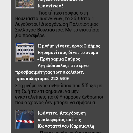
Ιωαννίνων !
Γιορτή πέστροφας στη
Βουλιάστα Ιωαννίνων ,το Σάββατο 1
Αυγούστου! Διοργάνωση Πολιτιστικός
Σύλλογος Βουλιάστας. Με το εισιτήριο
,θα προσφέρε...
Η μνήμη γίνεται έργο: Ο Δήμος
Ηγουμενίτσας δίνει το όνομα
«Πρόγραμμα Σπύρος
Αγγελόπουλος» στο έργο
προσβασιμότητας των σχολείων,
προϋπολογισμού 223.640€
Στη μνήμη ενός ανθρώπου που δίδαξε με
τη ζωή του τι σημαίνει να μην
εγκαταλείπεις ποτέ Υπάρχουν άνθρωποι
που ο χρόνος δεν μπορεί να σβήσει α...
Ιωάννινα :Απαγόρευση
κυκλοφορίας επί της
Κωνσταντίνου Καραμανλή