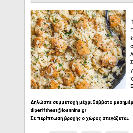
Τ
Π
έ
σ
Α
Σ
γ
χ
Ε
Δηλώστε συμμετοχή μέχρι Σάββατο μεσημέρι
diperiftheat@ioannina.gr
Σε περίπτωση βροχής ο χώρος στεγάζεται.