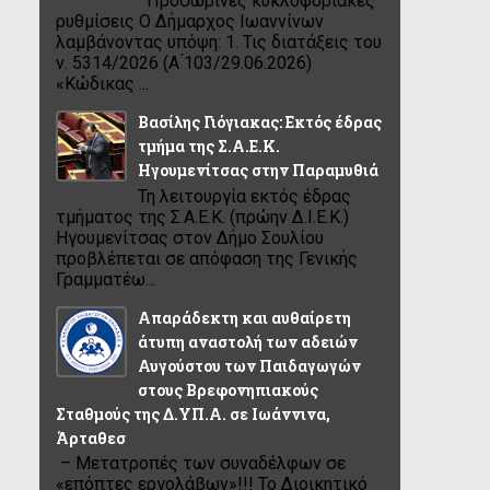
Προσωρινές κυκλοφοριακές
ρυθμίσεις Ο Δήμαρχος Ιωαννίνων
λαμβάνοντας υπόψη: 1. Τις διατάξεις του
ν. 5314/2026 (Α ́103/29.06.2026)
«Κώδικας ...
Βασίλης Γιόγιακας: Εκτός έδρας
τμήμα της Σ.Α.Ε.Κ.
Ηγουμενίτσας στην Παραμυθιά
Τη λειτουργία εκτός έδρας
τμήματος της Σ.Α.Ε.Κ. (πρώην Δ.Ι.Ε.Κ.)
Ηγουμενίτσας στον Δήμο Σουλίου
προβλέπεται σε απόφαση της Γενικής
Γραμματέω...
Απαράδεκτη και αυθαίρετη
άτυπη αναστολή των αδειών
Αυγούστου των Παιδαγωγών
στους Βρεφονηπιακούς
Σταθμούς της Δ.ΥΠ.Α. σε Ιωάννινα,
Άρταθεσ
– Μετατροπές των συναδέλφων σε
«επόπτες εργολάβων»!!! Το Διοικητικό