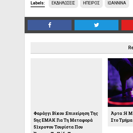
Labels:
ΕΚΔΗΛΩΣΕΙΣ
ΗΠΕΙΡΟΣ
ΙΩΑΝΝΙΝΑ
Re
Φαράγγι Βίκου :Επιχείρηση Της
Άρτα :Η Μ
5ης ΕΜΑΚ Για Τη Μεταφορά
Στο Τμήμα
51χρονου Τουρίστα Που