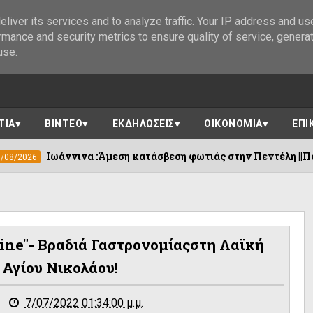
liver its services and to analyze traffic. Your IP address and us
rmance and security metrics to ensure quality of service, genera
use.
ΤΙΑ
ΒΙΝΤΕΟ
ΕΚΔΗΛΩΣΕΙΣ
ΟΙΚΟΝΟΜΙΑ
ΕΠΙ
ινα :Άμεση κατάσβεση φωτιάς στην Πεντέλη ||Πολύτιμος και ο
ine"- Βραδιά Γαστρονομίαςστη Λαϊκή
 Αγίου Νικολάου!
7/07/2022 01:34:00 μ.μ.