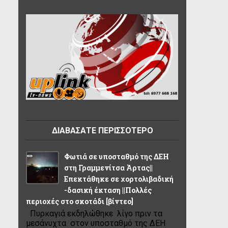
ΔΙΑΒΑΣΑΤΕ ΠΕΡΙΣΣΟΤΕΡΟ
Φωτιά σε υποσταθμό της ΔΕΗ
στη Γραμμενίτσα Άρτας||
Επεκτάθηκε σε χορτολιβαδική
-δασική έκταση ||Πολλές
περιοχές στο σκοτάδι [βίντεο]
Πυρκαγιά εκδηλώθηκε λίγο πριν τα
μεσάνυχτα στον υποσταθμό της ΔΕΗ