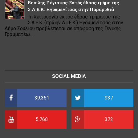
Βασίλης Γιόγιακας: Εκτός έδρας τμήμα της
Σ.Α.Ε.Κ. Ηγουμενίτσας στην Παραμυθιά
Τη λειτουργία εκτός έδρας τμήματος της
Σ.Α.Ε.Κ. (πρώην Δ.Ι.Ε.Κ.) Ηγουμενίτσας στον
Δήμο Σουλίου προβλέπεται σε απόφαση της Γενικής
Γραμματέω...
SOCIAL MEDIA
39.351
937
5.760
372