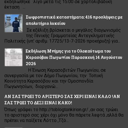
εκδηλώθηκε λίγο μετά τις 15:00 σε χορτολιβαδική
έκταση ...
Σωφρονιστικά καταστήματα: 416 προσλήψεις με
απολυτήριο λυκείου
Σε εξέλιξη βρίσκεται ο μεγάλος διαγωνισμός
της Γενικής Γραμματείας Αντεγκληματικής
Πολιτικής (υπ' αριθμ. 17725/13-7-2026 προκήρυξη) για...
Εκδήλωση Μνήμης για το Ολοκαύτωμα του
Κερασόβου Πωγωνίου Παρασκευή 14 Αυγούστου
2026
Η Ένωση Κερασοβιτών Πωγωνίου, σε
συνεργασία με τον Δήμο Πωγωνίου, την Τοπική
Κοινότητα Κερασόβου και την Ομοσπονδία
Πωγωνησίων, διοργανώ...
ΑΝ ΣΑΣ ΤΡΩΕΙ ΤΟ ΑΡΙΣΤΕΡΟ ΣΑΣ ΧΕΡΙ ΕΙΝΑΙ ΚΑΛΟ !ΑΝ
ΣΑΣ ΤΡΩΕΙ ΤΟ ΔΕΞΙ ΕΙΝΑΙ ΚΑΚΟ!
Όπως γράφει το http://toblogtonkirion.gr/ ,αν σας τρώει
το αριστερό σας χέρι όχι μόνο θα πάρετε λεφτά ,αλλά θα
πρέπει να παίξετε Λόττο ,Τζό...