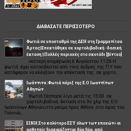
ΔΙΑΒΑΣΑΤΕ ΠΕΡΙΣΣΟΤΕΡΟ
Φωτιά σε υποσταθμό της ΔΕΗ στη Γραμμενίτσα
Άρτας||Επεκτάθηκε σε χορτολιβαδική -δασική
έκταση ||Πολλές περιοχές στο σκοτάδι [βίντεο]
νεότερη ενημέρωση 6 Αυγούστου 11:26 Η
φωτιά έχει κατασβεστεί από τους άνδρες της Π.Υ που
κατάφεραν να ελέγξουν την επέκτασή της σε χορτο...
Ιωάννινα :Φωτιά πέριξ της Ε.Ο Ιωαννίνων
Αθηνών
Φωτιά ξέσπασε λίγο μετά τις 15:00 σε
χορτολιβαδική έκταση στο 3ο χλμ της Ε.Ο
Ιωαννίνων Αθηνών,στο ρεύμα προς Αθήνα στο ύψος του
Γιαννιώ...
ΕΙΝΗ:Στο καλύτερο ΕΣΥ όλων των εποχών» οι
ασθενείς διακομίζονται δύο δύο, από