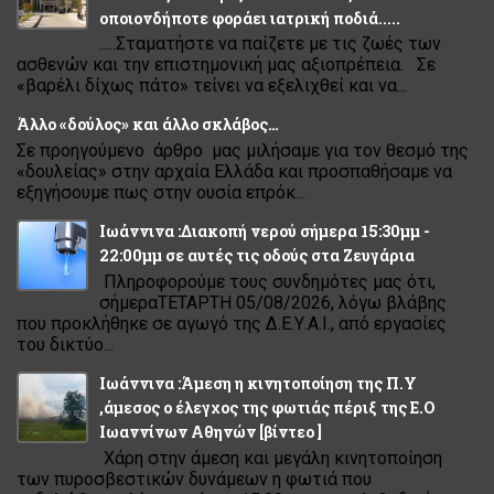
οποιονδήποτε φοράει ιατρική ποδιά.....
.....Σταματήστε να παίζετε με τις ζωές των
ασθενών και την επιστημονική μας αξιοπρέπεια. Σε
«βαρέλι δίχως πάτο» τείνει να εξελιχθεί και να...
Άλλο «δούλος» και άλλο σκλάβος…
Σε προηγούμενο άρθρο μας μιλήσαμε για τον θεσμό της
«δουλείας» στην αρχαία Ελλάδα και προσπαθήσαμε να
εξηγήσουμε πως στην ουσία επρόκ...
Ιωάννινα :Διακοπή νερού σήμερα 15:30μμ -
22:00μμ σε αυτές τις οδούς στα Ζευγάρια
Πληροφορούμε τους συνδημότες μας ότι,
σήμεραΤΕΤΑΡΤΗ 05/08/2026, λόγω βλάβης
που προκλήθηκε σε αγωγό της Δ.Ε.Υ.Α.Ι., από εργασίες
του δικτύο...
Ιωάννινα :Άμεση η κινητοποίηση της Π.Υ
,άμεσος ο έλεγχος της φωτιάς πέριξ της Ε.Ο
Ιωαννίνων Αθηνών [βίντεο ]
Χάρη στην άμεση και μεγάλη κινητοποίηση
των πυροσβεστικών δυνάμεων η φωτιά που