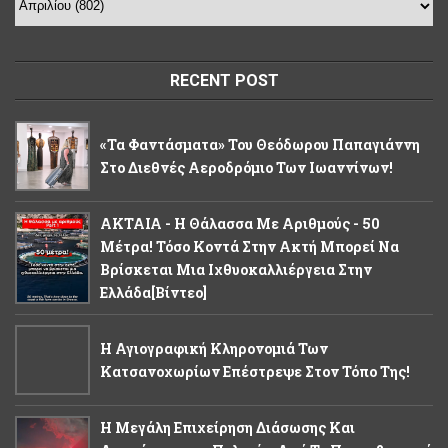
RECENT POST
«Τα Φαντάσματα» Του Θεόδωρου Παπαγιάννη
Στο Διεθνές Αεροδρόμιο Των Ιωαννίνων!
ΑΚΤΑΙΑ - Η Θάλασσα Με Αριθμούς - 50
Μέτρα! Τόσο Κοντά Στην Ακτή Μπορεί Να
Βρίσκεται Μια Ιχθυοκαλλιέργεια Στην
Ελλάδα[βίντεο]
Η Αγιογραφική Κληρονομιά Των
Κατσανοχωρίων Επέστρεψε Στον Τόπο Της!
Η Μεγάλη Επιχείρηση Διάσωσης Και