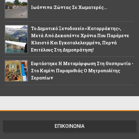
Ιωάννινα :Ζώντας Σε Χωματερές...
Το Δημοτικό Ξενοδοχείο «Καταρράκτης»,
Μετά Από Δεκαπέντε Χρόνια Που Παρέμενε
Κλειστό Και Εγκαταλελειμμένο, Περνά
Επιτέλους Στη Δημοπράτηση!
Εορτάστηκε Η Μεταμόρφωση Στη Θεσπρωτία -
Στο Καμίνι Παραμυθιάς Ο Μητροπολίτης
Σεραπίων
ΕΠΙΚΟΙΝΩΝΙΑ