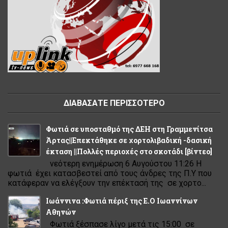
ΔΙΑΒΑΣΑΤΕ ΠΕΡΙΣΣΟΤΕΡΟ
Φωτιά σε υποσταθμό της ΔΕΗ στη Γραμμενίτσα
Άρτας||Επεκτάθηκε σε χορτολιβαδική -δασική
έκταση ||Πολλές περιοχές στο σκοτάδι [βίντεο]
νεότερη ενημέρωση 6 Αυγούστου 11:26 Η
φωτιά έχει κατασβεστεί από τους άνδρες της Π.Υ που
κατάφεραν να ελέγξουν την επέκτασή της σε χορτο...
Ιωάννινα :Φωτιά πέριξ της Ε.Ο Ιωαννίνων
Αθηνών
Φωτιά ξέσπασε λίγο μετά τις 15:00 σε