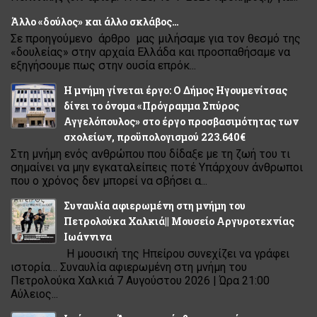
Άλλο «δούλος» και άλλο σκλάβος…
Σε προηγούμενο άρθρο μας μιλήσαμε για τον θεσμό της
«δουλείας» στην αρχαία Ελλάδα και προσπαθήσαμε να
εξηγήσουμε πως στην ουσία επρόκ...
Η μνήμη γίνεται έργο: Ο Δήμος Ηγουμενίτσας
δίνει το όνομα «Πρόγραμμα Σπύρος
Αγγελόπουλος» στο έργο προσβασιμότητας των
σχολείων, προϋπολογισμού 223.640€
Στη μνήμη ενός ανθρώπου που δίδαξε με τη ζωή του τι
σημαίνει να μην εγκαταλείπεις ποτέ Υπάρχουν άνθρωποι
που ο χρόνος δεν μπορεί να σβήσει α...
Συναυλία αφιερωμένη στη μνήμη του
Πετρολούκα Χαλκιά|| Μουσείο Αργυροτεχνίας
Ιωάννινα
Η μουσική της Ηπείρου συνεχίζει να γράφει
ιστορία… Συναυλία αφιερωμένη στη μνήμη του
Πετρολούκα Χαλκιά 7 Αυγούστου 2026 | Ώρα 21:00
Αύλειος...