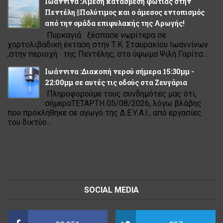
Ιωάννινα :Άμεση κατάσβεση φωτιάς στην
Πεντέλη ||Πολύτιμος και ο άμεσος εντοπισμός
από την ομάδα επιφυλακής της Αρωγής!
Πυρκαγιά ξέσπασε νωρίτερα σε
χορτολιβαδική έκταση στην Τ.Κ. Σταυρακίου Ιωαννίνων
,στην περιοχή της Πεντέλης, στο ύψωμα Ψιλή Γορίτσ...
Ιωάννινα :Διακοπή νερού σήμερα 15:30μμ -
22:00μμ σε αυτές τις οδούς στα Ζευγάρια
Πληροφορούμε τους συνδημότες μας ότι,
σήμεραΤΕΤΑΡΤΗ 05/08/2026, λόγω βλάβης
που προκλήθηκε σε αγωγό της Δ.Ε.Υ.Α.Ι., από εργασίες
του δικτύο...
SOCIAL MEDIA