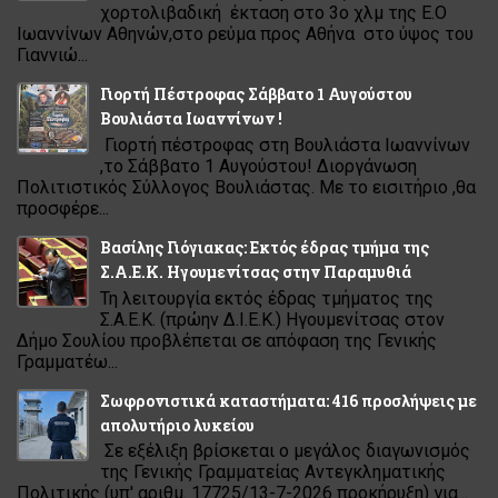
χορτολιβαδική έκταση στο 3ο χλμ της Ε.Ο
Ιωαννίνων Αθηνών,στο ρεύμα προς Αθήνα στο ύψος του
Γιαννιώ...
Γιορτή Πέστροφας Σάββατο 1 Αυγούστου
Βουλιάστα Ιωαννίνων !
Γιορτή πέστροφας στη Βουλιάστα Ιωαννίνων
,το Σάββατο 1 Αυγούστου! Διοργάνωση
Πολιτιστικός Σύλλογος Βουλιάστας. Με το εισιτήριο ,θα
προσφέρε...
Βασίλης Γιόγιακας: Εκτός έδρας τμήμα της
Σ.Α.Ε.Κ. Ηγουμενίτσας στην Παραμυθιά
Τη λειτουργία εκτός έδρας τμήματος της
Σ.Α.Ε.Κ. (πρώην Δ.Ι.Ε.Κ.) Ηγουμενίτσας στον
Δήμο Σουλίου προβλέπεται σε απόφαση της Γενικής
Γραμματέω...
Σωφρονιστικά καταστήματα: 416 προσλήψεις με
απολυτήριο λυκείου
Σε εξέλιξη βρίσκεται ο μεγάλος διαγωνισμός
της Γενικής Γραμματείας Αντεγκληματικής
Πολιτικής (υπ' αριθμ. 17725/13-7-2026 προκήρυξη) για...